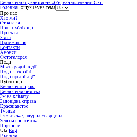
Екологічно-гуманітарне об’єднання
Зелений Світ
Головна
Пошук
Темна тема
Про нас
Хто ми?
Стратегія
Наші публікації
Проекти
Звіти
Приймальня
Контакти
Анонси
Фотогалерея
Події
Міжнародні події
Події в Україні
Події організації
Публікації
Екологічні права
Екологічна безпека
Зміна клімату
Заповідна справа
Краєзнавство
Туризм
Історико-культурна спадщина
Зелена енергетика
Партнери
Ukr
Eng
Головна