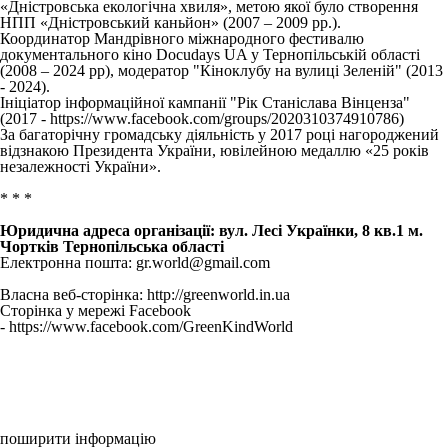
«Дністровська екологічна хвиля», метою якої було створення
НПП «Дністровський каньйон» (2007 – 2009 рр.).
Координатор Мандрівного міжнародного фестивалю
документального кіно Docudays UA у Тернопільській області
(2008 – 2024 рр), модератор "Кіноклубу на вулиці Зеленій" (2013
- 2024).
Ініціатор інформаційної кампанії "Рік Станіслава Вінценза"
(2017 - https://www.facebook.com/groups/2020310374910786)
За багаторічну громадську діяльність у 2017 році нагороджений
відзнакою Президента України, ювілейною медаллю «25 років
незалежності України».
* * *
Юридична адреса організації: вул. Лесі Українки, 8 кв.1 м.
Чортків Тернопільська області
Електронна пошта: gr.world@gmail.com
Власна веб-сторінка: http://greenworld.in.ua
Сторінка у мережі Facebook
- https://www.facebook.com/GreenKindWorld
поширити інформацію