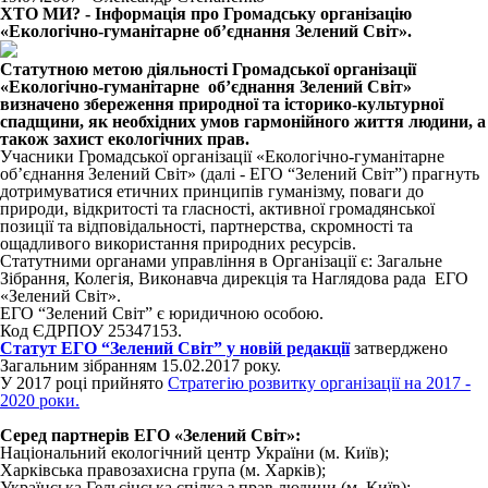
ХТО МИ? - Інформація про Громадську організацію
«Екологічно-гуманітарне об’єднання Зелений Світ».
Статутною метою діяльності Громадської організації
«Екологічно-гуманітарне об’єднання Зелений Світ»
визначено збереження природної та історико-культурної
спадщини, як необхідних умов гармонійного життя людини, а
також захист екологічних прав.
Учасники Громадської організації «Екологічно-гуманітарне
об’єднання Зелений Світ» (далі - ЕГО “Зелений Світ”) прагнуть
дотримуватися етичних принципів гуманізму, поваги до
природи, відкритості та гласності, активної громадянської
позиції та відповідальності, партнерства, скромності та
ощадливого використання природних ресурсів.
Статутними органами управління в Організації є: Загальне
Зібрання, Колегія, Виконавча дирекція та Наглядова рада ЕГО
«Зелений Світ».
ЕГО “Зелений Світ” є юридичною особою.
Код ЄДРПОУ 25347153.
Статут ЕГО “Зелений Світ” у новій редакції
затверджено
Загальним зібранням 15.02.2017 року.
У 2017 році прийнято
Стратегію розв
итку організації на 2017 -
2020 роки.
Серед партнерів ЕГО «Зелений Світ»:
Національний екологічний центр України (м. Київ);
Харківська правозахисна група (м. Харків);
Українська Гельсінська спілка з прав людини (м. Київ);