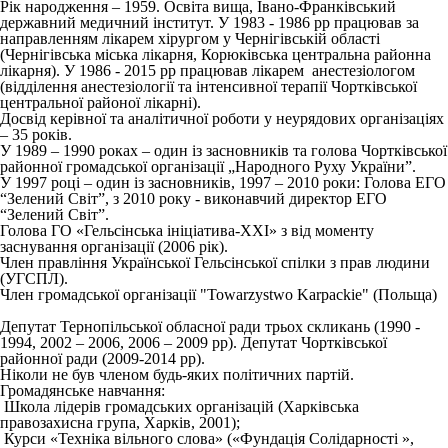
Рік народження – 1959. Освіта вища, Івано-Франківський
державний медичний інститут. У 1983 - 1986 рр працював за
направленням лікарем хірургом у Чернігівській області
(Чернігівська міська лікарня, Корюківська центральна районна
лікарня). У 1986 - 2015 рр працював лікарем анестезіологом
(відділення анестезіології та інтенсивної терапії Чортківської
центральної районої лікарні).
Досвід керівної та аналітичної роботи у неурядових організаціях
– 35 років.
У 1989 – 1990 роках – один із засновників та голова Чортківської
районної громадської організації „Народного Руху України”.
У 1997 році – один із засновників, 1997 – 2010 роки: Голова ЕГО
“Зелений Світ”, з 2010 року - виконавчий директор ЕГО
“Зелений Світ”.
Голова ГО «Гельсінська ініціатива-ХХІ» з від моменту
заснування організації (2006 рік).
Член правління Української Гельсінської спілки з прав людини
(УГСПЛ).
Член громадської організації "Towarzystwo Karpackie" (Польща)
Депутат Тернопільської обласної ради трьох скликань (1990 -
1994, 2002 – 2006, 2006 – 2009 рр). Депутат Чортківської
районної ради (2009-2014 рр).
Ніколи не був членом будь-яких політичних партій.
Громадянське навчання:
Школа лідерів громадських організацій (Харківська
правозахисна група, Харків, 2001);
Курси «Техніка вільного слова» («Фундація Солідарності »,