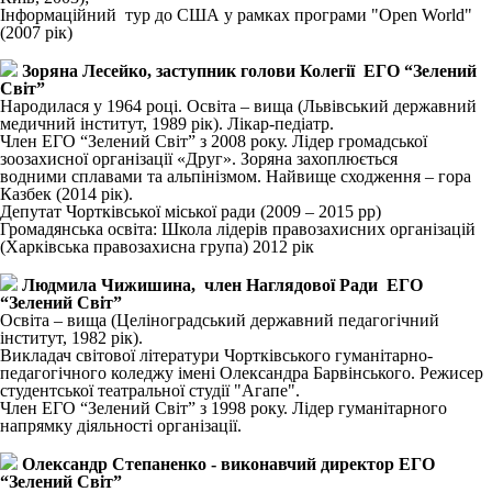
Інформаційний тур до США у рамках програми "Open World"
(2007 рік)
Зоряна Лесейко, заступник голови Колегії ЕГО “Зелений
Світ”
Народилася у 1964 році. Освіта – вища (Львівський державний
медичний інститут, 1989 рік). Лікар-педіатр.
Член ЕГО “Зелений Світ” з 2008 року. Лідер громадської
зоозахисної організації «Друг». Зоряна захоплюється
водними сплавами та альпінізмом. Найвище сходження – гора
Казбек (2014 рік).
Депутат Чортківської міської ради (2009 – 2015 рр)
Громадянська освіта: Школа лідерів правозахисних організацій
(Харківська правозахисна група) 2012 рік
Людмила Чижишина, член Наглядової Ради ЕГО
“Зелений Світ”
Освіта – вища (Целіноградський державний педагогічний
інститут, 1982 рік).
Викладач світової літератури Чортківського гуманітарно-
педагогічного коледжу імені Олександра Барвінського. Режисер
студентської театральної студії "Агапе".
Член ЕГО “Зелений Світ” з 1998 року. Лідер гуманітарного
напрямку діяльності організації.
Олександр Степаненко - виконавчий директор ЕГО
“Зелений Світ”