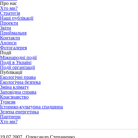
Про нас
Хто ми?
Стратегія
Наші публікації
Проекти
Звіти
Приймальня
Контакти
Анонси
Фотогалерея
Події
Міжнародні події
Події в Україні
Події організації
Публікації
Екологічні права
Екологічна безпека
Зміна клімату
Заповідна справа
Краєзнавство
Туризм
Історико-культурна спадщина
Зелена енергетика
Партнери
Хто ми?
19.07.2007 Олександр Степаненко