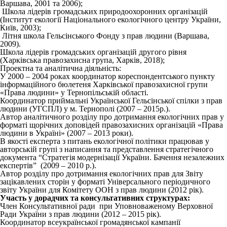
Варшава, 2001 та 2006);
Школа лідерів громадських природоохоронних організацій
(Інститут екології Національного екологічного центру України,
Київ, 2003);
Літня школа Гельсінського Фонду з прав людини (Варшава,
2009).
Школа лідерів громадських організацій другого рівня
(Харківська правозахисна група, Харків, 2018);
Проектна та аналітична діяльність:
У 2000 – 2004 роках координатор кореспондентського пункту
інформаційного бюлетеня Харківської правозахисної групи
«Права людини» у Тернопільській області.
Координатор приймальні Української Гельсінської спілки з прав
людини (УГСПЛ) у м. Тернополі (2007 – 2015р.).
Автор аналітичного розділу про дотримання екологічних прав у
форматі щорічних доповідей правозахисних організацій «Права
людини в Україні» (2007 – 2013 роки).
В якості експерта з питань екологічної політики працював у
авторській групі з написання та представлення стратегічного
документа “Стратегія модернізації України. Бачення незалежних
експертів” (2009 – 2010 р.).
Автор розділу про дотримання екологічних прав для Звіту
зацікавлених сторін у форматі Універсального періодичного
звіту України для Комітету ООН з прав людини (2012 рік).
Участь у дорадчих та консультативних структурах:
Член Консультативної ради при Уповноваженому Верховної
Ради України з прав людини (2012 – 2015 рік).
Координатор всеукраїнської громадянської кампанії