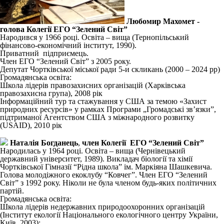
Любомир Махомет -
голова Колегії ЕГО “Зелений Світ”
Народився у 1966 році. Освіта – вища (Тернопільський
фінансово-економічний інститут, 1990).
Приватний підприємець.
Член ЕГО “Зелений Світ” з 2005 року.
Депутат Чортківської міської ради 5-и скликань (2000 – 2024 рр)
Громадянська освіта:
Школа лідерів правозахисних організацій (Харківська
правозахисна група), 2008 рік
Інформаційний тур та стажування у США за темою «Захист
природних ресурсів» у рамках Програми „Громадські зв’язки”,
підтриманої Агентством США з міжнародного розвитку
(USAID), 2010 рік
Наталія Богданець
,
член Колегії ЕГО “Зелений Світ”
Народилась у 1964 році. Освіта – вища (Чернівецький
державний університет, 1989). Викладач біології та хімії
Чортківської Гімназії “Рідна школа” ім. Маркіяна Шашкевича.
Голова молодіжного екоклубу “Ковчег”. Член ЕГО “Зелений
Світ” з 1992 року. Ніколи не була членом будь-яких політичних
партій.
Громадянська освіта:
Школа лідерів недержавних природоохоронних організацій
(Інститут екології Національного екологічного центру України,
Київ, 2003);