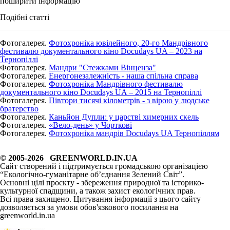
поширити інформацію
Подібні статті
Фотогалерея.
Фотохроніка ювілейного, 20-го Мандрівного
фестивалю документального кіно Docudays UA – 2023 на
Тернопіллі
Фотогалерея.
Мандри "Стежками Вінценза"
Фотогалерея.
Енергонезалежність - наша спільна справа
Фотогалерея.
Фотохроніка Мандрівного фестивалю
документального кіно Docudays UA – 2015 на Тернопіллі
Фотогалерея.
Півтори тисячі кілометрів - з вірою у людське
братерство
Фотогалерея.
Каньйон Дупли: у царстві химерних скель
Фотогалерея.
«Вело-день» у Чорткові
Фотогалерея.
Фотохроніка мандрів Docudays UA Тернопіллям
© 2005-2026 GREENWORLD.IN.UA
Сайт створений і підтримується громадською організацією
“Екологічно-гуманітарне об’єднання Зелений Світ”.
Основні цілі проєкту - збереження природної та історико-
культурної спадщини, а також захист екологічних прав.
Всі права захищено. Цитування інформації з цього сайту
дозволяється за умови обов'язкового посилання на
greenworld.in.ua