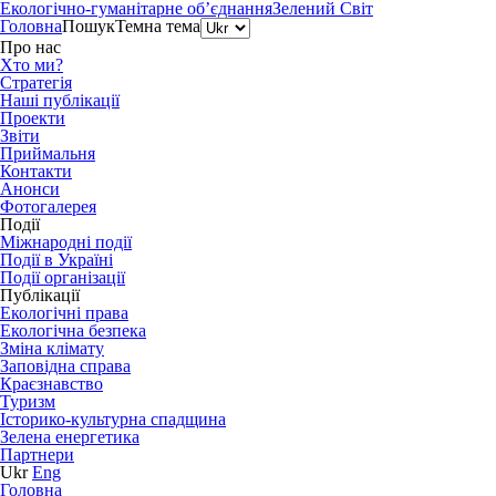
Екологічно-гуманітарне об’єднання
Зелений Світ
Головна
Пошук
Темна тема
Про нас
Хто ми?
Стратегія
Наші публікації
Проекти
Звіти
Приймальня
Контакти
Анонси
Фотогалерея
Події
Міжнародні події
Події в Україні
Події організації
Публікації
Екологічні права
Екологічна безпека
Зміна клімату
Заповідна справа
Краєзнавство
Туризм
Історико-культурна спадщина
Зелена енергетика
Партнери
Ukr
Eng
Головна