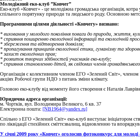
Молодіжний еко-клуб ”Ковчег”
Еко-клуб «Ковчег» - це молодіжна громадська організація, котра у
спільного порятунку природи та людського роду. Основною мето
Програмними цілями діяльності «Ковчегу» визнано:
* виховання у молодого покоління поваги до природи, життя, ку
* сприяння поширенню екологічної інформації та екологічній прос
* збереження та відтворення довкілля;
* пропагування принципів екологічної етики, гуманізму та здор
* захист екологічних прав;
* розвиток творчих здібностей учасників еко-клубу;
* сприяння становленню дітей, як свідомих членів громадянського
Організація є колективним членом ЕГО «Зелений Світ», членом В
акціях Робочої групи НДО з питань зміни клімату.
Головою еко-клубу від моменту його створення є Наталія Лаврівн
Юридична адреса організації:
м. Чортків, вул. Володимира Великого, 6 кв. 37
Електронна пошта:
[NB1964@yandex.ru]
Спільно з ЕГО «Зелений Світ» еко-клуб виступає ініціатором ств
по ліквідації стихійних сміттєзвалищ, відновленню та впорядкува
У січні 2009 року «Ковчег» оголоcив фотоконкурс для молоді 