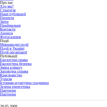
Про нас
Хто ми?
Стратегія
Наші публікації
Проекти
Звіти
Приймальня
Контакти
Анонси
Фотогалерея
Події
Міжнародні події
Події в Україні
Події організації
Публікації
Екологічні права
Екологічна безпека
Зміна клімату
Заповідна справа
Краєзнавство
Туризм
Історико-культурна спадщина
Зелена енергетика
Партнери
Партнери
28.05.2009