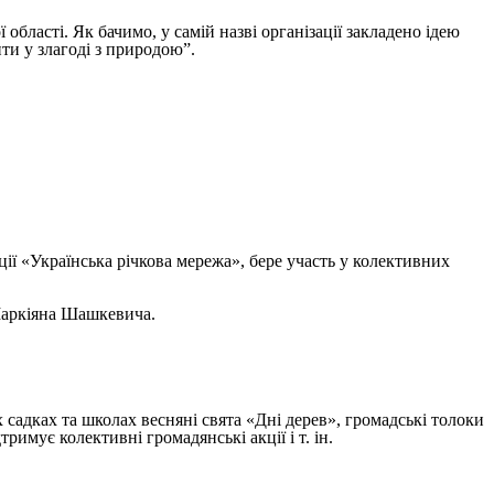
 області. Як бачимо, у самій назві організації закладено ідею
и у злагоді з природою”.
ї «Українська річкова мережа», бере участь у колективних
 Маркіяна Шашкевича.
 садках та школах весняні свята «Дні дерев», громадські толоки
римує колективні громадянські акції і т. ін.