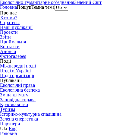
Екологічно-гуманітарне об’єднання
Зелений Світ
Головна
Пошук
Темна тема
Про нас
Хто ми?
Стратегія
Наші публікації
Проекти
Звіти
Приймальня
Контакти
Анонси
Фотогалерея
Події
Міжнародні події
Події в Україні
Події організації
Публікації
Екологічні права
Екологічна безпека
Зміна клімату
Заповідна справа
Краєзнавство
Туризм
Історико-культурна спадщина
Зелена енергетика
Партнери
Ukr
Eng
Головна