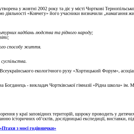
творена у жовтні 2002 року та діє у місті Чорткові Тернопільської
ю діяльності «Ковчегу» його учасники визначили „намагання жит
льтурних надбань людства та рідного народу;
віті;
ового способу життя.
 суспільства.
сеукраїнського екологічного руху «Хортицький Форум», асоціаці
а Богданець - викладач Чортківської гімназії «Рідна школа» ім.
орення у краї заповідних територій, щороку проводить у дитячих
нню історичних об‘єктів, дослідницькі експедиції, виставки, підт
«Птахи з моєї годівнички»