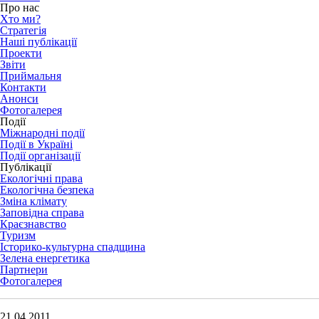
Про нас
Хто ми?
Стратегія
Наші публікації
Проекти
Звіти
Приймальня
Контакти
Анонси
Фотогалерея
Події
Міжнародні події
Події в Україні
Події організації
Публікації
Екологічні права
Екологічна безпека
Зміна клімату
Заповідна справа
Краєзнавство
Туризм
Історико-культурна спадщина
Зелена енергетика
Партнери
Фотогалерея
21.04.2011