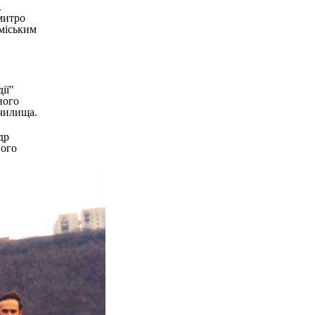
.
митро
міським
ії"
ного
училища.
др
ного