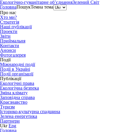
Екологічно-гуманітарне об’єднання
Зелений Світ
Головна
Пошук
Темна тема
Про нас
Хто ми?
Стратегія
Наші публікації
Проекти
Звіти
Приймальня
Контакти
Анонси
Фотогалерея
Події
Міжнародні події
Події в Україні
Події організації
Публікації
Екологічні права
Екологічна безпека
Зміна клімату
Заповідна справа
Краєзнавство
Туризм
Історико-культурна спадщина
Зелена енергетика
Партнери
Ukr
Eng
Головна