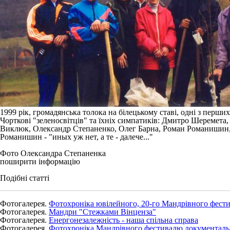
1999 рік, громадянська толока на білецькому ставі, одні з перших
Чорткові "зеленосвітців" та їхніх симпатиків: Дмитро Шеремета, 
Виклюк, Олександр Степаненко, Олег Барна, Роман Романишин
Романишин - "иных уж нет, а те - далече..."
Фото Олександра Степаненка
поширити інформацію
Подібні статті
Фотогалерея.
Фотохроніка ювілейного, 20-го Мандрівного фести
Фотогалерея.
Мандри "Стежками Вінценза"
Фотогалерея.
Енергонезалежність - наша спільна справа
Фотогалерея.
Фотохроніка Мандрівного фестивалю документальн