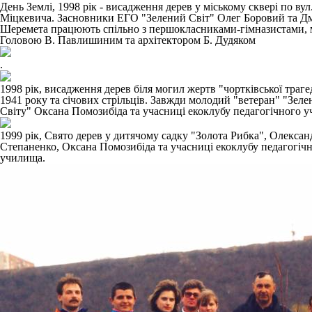
День Землі, 1998 рік - висадження дерев у міському сквері по вул
Міцкевича. Засновники ЕГО "Зелений Світ" Олег Боровий та Д
Шеремета працюють спільно з першокласниками-гімназистами, 
Головою В. Павлишиним та архітектором Б. Дудяком
.
1998 рік, висадження дерев біля могил жертв "чортківської трагед
1941 року та січових стрільців. Завжди молодий "ветеран" "Зеле
Світу" Оксана Помозибіда та учасниці екоклубу педагогічного 
1999 рік, Свято дерев у дитячому садку "Золота Рибка", Олексан
Степаненко, Оксана Помозибіда та учасниці екоклубу педагогіч
училища.