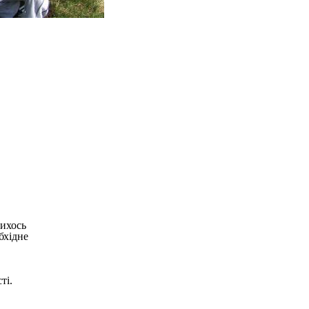
кихось
бхідне
ті.