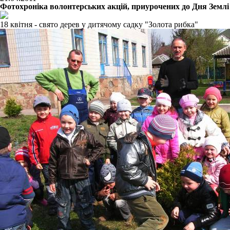
Фотохроніка волонтерських акцій, приурочених до Дня Землі
18 квітня - свято дерев у дитячому садку "Золота рибка"