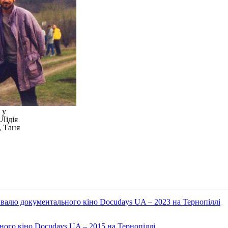
 у
Лідія
, Таня
валю документального кіно Docudays UA – 2023 на Тернопіллі
ого кіно Docudays UA – 2015 на Тернопіллі