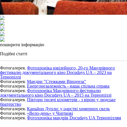
поширити інформацію
Подібні статті
Фотогалерея.
Фотохроніка ювілейного, 20-го Мандрівного
фестивалю документального кіно Docudays UA – 2023 на
Тернопіллі
Фотогалерея.
Мандри "Стежками Вінценза"
Фотогалерея.
Енергонезалежність - наша спільна справа
Фотогалерея.
Фотохроніка Мандрівного фестивалю
документального кіно Docudays UA – 2015 на Тернопіллі
Фотогалерея.
Півтори тисячі кілометрів - з вірою у людське
братерство
Фотогалерея.
Каньйон Дупли: у царстві химерних скель
Фотогалерея.
«Вело-день» у Чорткові
Фотогалерея.
Фотохроніка мандрів Docudays UA Тернопіллям