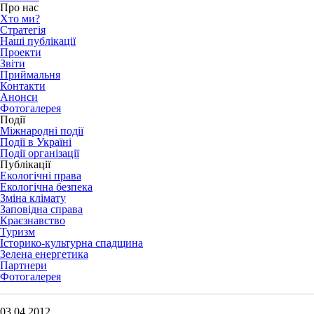
Про нас
Хто ми?
Стратегія
Наші публікації
Проекти
Звіти
Приймальня
Контакти
Анонси
Фотогалерея
Події
Міжнародні події
Події в Україні
Події організації
Публікації
Екологічні права
Екологічна безпека
Зміна клімату
Заповідна справа
Краєзнавство
Туризм
Історико-культурна спадщина
Зелена енергетика
Партнери
Фотогалерея
03.04.2012