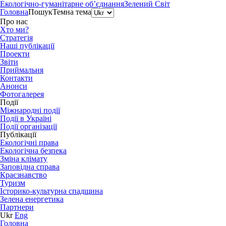
Екологічно-гуманітарне об’єднання
Зелений Світ
Головна
Пошук
Темна тема
Про нас
Хто ми?
Стратегія
Наші публікації
Проекти
Звіти
Приймальня
Контакти
Анонси
Фотогалерея
Події
Міжнародні події
Події в Україні
Події організації
Публікації
Екологічні права
Екологічна безпека
Зміна клімату
Заповідна справа
Краєзнавство
Туризм
Історико-культурна спадщина
Зелена енергетика
Партнери
Ukr
Eng
Головна