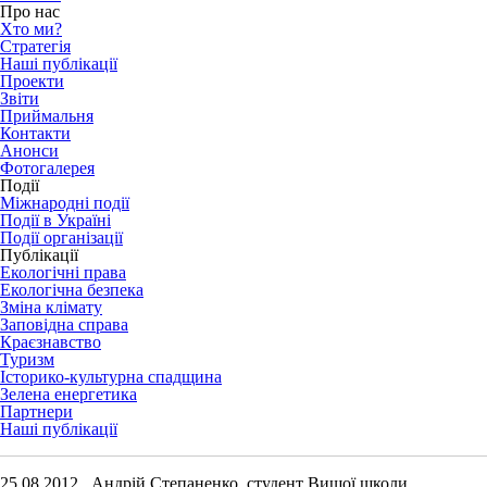
Про нас
Хто ми?
Стратегія
Наші публікації
Проекти
Звіти
Приймальня
Контакти
Анонси
Фотогалерея
Події
Міжнародні події
Події в Україні
Події організації
Публікації
Екологічні права
Екологічна безпека
Зміна клімату
Заповідна справа
Краєзнавство
Туризм
Історико-культурна спадщина
Зелена енергетика
Партнери
Наші публікації
25.08.2012 Андрій Степаненко, студент Вищої школи