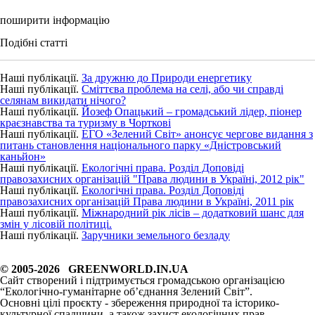
поширити інформацію
Подібні статті
Наші публікації.
За дружню до Природи енергетику
Наші публікації.
Сміттєва проблема на селі, або чи справді
селянам викидати нічого?
Наші публікації.
Йозеф Опацький – громадський лідер, піонер
краєзнавства та туризму в Чорткові
Наші публікації.
ЕГО «Зелений Світ» анонсує чергове видання з
питань становлення національного парку «Дністровський
каньйон»
Наші публікації.
Екологічні права. Розділ Доповіді
правозахисних організацій "Права людини в Україні, 2012 рік"
Наші публікації.
Екологічні права. Розділ Доповіді
правозахисних організацій Права людини в Україні, 2011 рік
Наші публікації.
Міжнародний рік лісів – додатковий шанс для
змін у лісовій політиці.
Наші публікації.
Заручники земельного безладу
© 2005-2026 GREENWORLD.IN.UA
Сайт створений і підтримується громадською організацією
“Екологічно-гуманітарне об’єднання Зелений Світ”.
Основні цілі проєкту - збереження природної та історико-
культурної спадщини, а також захист екологічних прав.