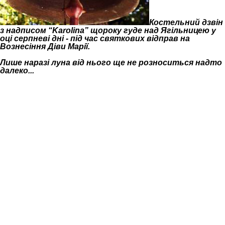
К
остельний дзвін
з надписом “Karolina” щороку гуде над Ягільницею у
оці серпневі дні - під час святкових відправ на
Вознесіння Діви Марії.
Лише наразі луна від нього ще не розноситься надто
далеко...