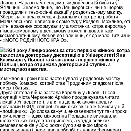
Львова. Наразі нам невідомо, чи довелося їй бувати у
Ягільниці. Знаємо лише, що Лянцкоронські чи не щороку
проводили літньо-осінні вакації у роздольському маєтку.
Збереглася ціла колекція фамільних портретів роботи
Мальчевського, написаних саме тут, у Роздолі. Можливо, оті
літні враження сформували у шляхтянки, котра виросла у
німецькомовному віденському оточенні, доволі таки
космополітичному, любов до Галичини, як до малої Вітчизни
- «МОГО РОДИННОГО КРАЮ».
1934 року Лянцкоронська стає першою жінкою, котра
захистила докторську дисертацію в Університеті Яна
Казимира у Львові та й загалом - першою жінкою у
Польщі, котра отримала докторський ступінь з
мистецтвознавства.
У міжвоєнні роки вона часто бувала у родовому маєтку
поблизу Комарно, котрий став її родинним спадком після
смерті батька.
Друга світова війна застала Кароліну у Львові. Після
окупації міста Червоною Армією продовжувала читати
лекції в Університеті, з дня на день чекаючи арешту
органами НКВД, співробітники яких звісно ж бачили у ній
«поміщицю». До слова кажучи, енкаведисти тут таки трохи
помилялися – адже міжвоєнна Польща не визнавала
шляхетських титулів та привілеїв, а угіддя великих
землевласників у 30-х роках було значною мірою
парцельовано і передано в обробіток новим фермерам...