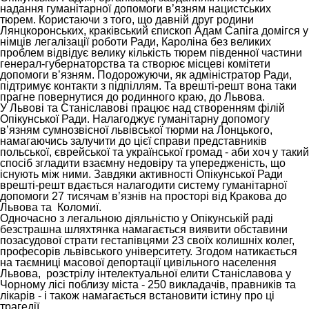
надання гуманітарної допомоги в’язням нацистських
тюрем. Користаючи з того, що давній друг родини
Лянцкоронських, краківський єпископ Адам Сапіга домігся у
німців легалізації роботи Ради, Кароліна без великих
проблем відвідує велику кількість тюрем південної частини
генерал-губернаторства та створює місцеві комітети
допомоги в
’
язням. Подорожуючи, як адміністратор Ради,
підтримує контакти з підпіллям. Та врешті-решт вона таки
прагне повернутися до родинного краю, до Львова.
У Львові та Станіславові працює над створенням філій
Опікунської Ради. Налагоджує гуманітарну допомогу
в
’
язням сумнозвісної львівської тюрми
на Лoнцького,
намагаючись залучити до цієї справи представників
польської, єврейської та української громад - аби хоч у такий
спосіб згладити взаємну недовіру та упередженість, що
існують між ними.
Завдяки активності Опікунської Ради
врешті-решт вдається налагодити систему гуманітарної
допомоги 27 тисячам
в
’
язнів на просторі від Кракова до
Львова та
Коломиї.
Одночасно з легальною діяльністю у Опікунській раді
безстрашна шляхтянка
намагається виявити обставини
позасудової страти гестапівцями 23 своїх колишніх колег,
професорів львівського університету. Згодом натикається
на таємниці масової депортації цивільного населення
Львова, розстрілу інтелектуальної елити Станіславова у
Чорному лісі поблизу міста - 250 викладачів, правників та
лікарів - і також намагається встановити істину про ці
трагедії...