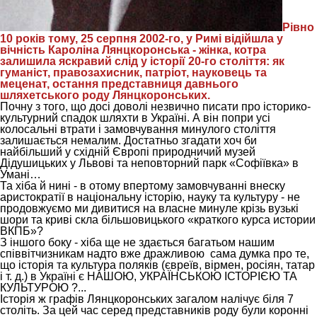
Рівно
10 років тому, 25 серпня 2002-го, у Римі відійшла у
вічність Кароліна Лянцкоронська - жінка, котра
залишила яскравий слід у історії 20-го століття: як
гуманіст, правозахисник, патріот, науковець та
меценат, остання представниця давнього
шляхетського роду Лянцкоронських.
Почну з того, що досі доволі незвично писати про історико-
культурний спадок шляхти в Україні. А він попри усі
колосальні втрати і замовчування минулого століття
залишається немалим. Достатньо згадати хоч би
найбільший у східній Європі природничий музей
Дідушицьких у Львові та неповторний парк «Софіївка» в
Умані…
Та хіба й нині - в отому впертому замовчуванні внеску
аристократії в національну історію, науку та культуру - не
продовжуємо ми дивитися на власне минуле крізь вузькі
шори та криві скла більшовицького «краткого курса истории
ВКПБ»?
З іншого боку - хіба
ще не здається багатьом нашим
співвітчизникам надто вже дражливою сама
думка про те,
що історія та культура поляків (євреїв, вірмен, росіян, татар
і т. д.) в Україні є НАШОЮ, УКРАЇНСЬКОЮ ІСТОРІЄЮ ТА
КУЛЬТУРОЮ ?...
Історія ж графів Лянцкоронських загалом налічує біля 7
століть. За цей час серед представників роду були коронні