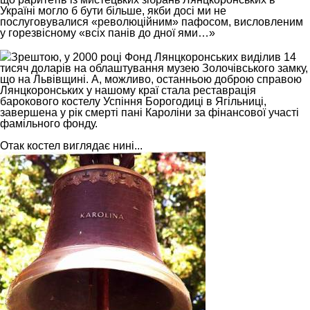
Україні могло б бути більше, якби досі ми не
послуговувалися «революційним» пафосом, висловленим
у горезвісному «всіх панів до дної ями…»
Зрештою, у 2000 році Фонд Лянцкоронських виділив 14
тисяч доларів на облаштування музею Золочівського замку,
що на Львівщині.
А, можливо, останньою доброю справою
Лянцкоронських у нашому краї стала реставрація
барокового костелу Успіння Борогодиці в Ягільниці,
завершена у рік смерті пані Кароліни за фінансової участі
фамільного фонду.
Отак костел виглядає нині...