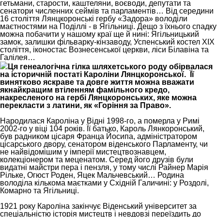
гетьмани, старости, каштеляни, воєводи, депутати та
сенатори численних сеймів та парламентів… Від середини
16 століття Лянцкоронські гербу «Задора» володіли
маєтностями на Поділлі - в Ягільниці. Дещо з їхнього спадку
можна побачити у нашому краї ще й нині: Ягільницький
замок, залишки фільварку-кінзаводу, Успенський костел ХІХ
століття, іконостас Вознесенської церкви, ліси Білавіна та
Галілея…
Ця генеалогічна гілка шляхетського роду обірвалася
на історичній постаті Кароліни Лянцкоронської.
Її
винятково яскраве та довге життя можна вважати
якнайкращим втіленням фамільного кредо,
накресленого на гербі Лянцкоронських, яке можна
перекласти з латини, як «Горіння за Право».
Народилася Кароліна у Відні 1998-го, а померла у Римі
2002-го у віці 104 років. Її батько, Кароль Лянкоронський,
був радником цісаря Франца Йосипа, адміністратором
цісарського двору, сенатором віденського Парламенту, чи
не найвідомішим у імперії мистецтвознавцем,
колекціонером та меценатом. Серед його друзів були
видатні майстри пера і пензля, у тому числі Райнер Марія
Рільке, Огюст Роден, Яцек Мальчевський… Родина
володіла кількома маєтками у Східній Галичині: у Роздолі,
Комарно та Ягільниці.
1921 року Кароліна закінчує Віденський університет за
спеціальністю історія мистецтв і невдовзі переїздить до