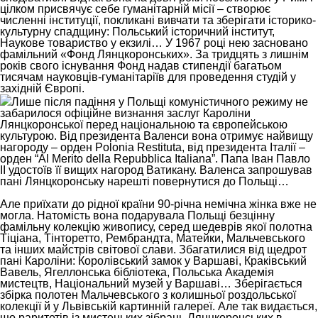
цілком присвячує себе гуманітарній місії – створює
численні інституції, покликані вивчати та зберігати історико-
культурну спадщину: Польський історичний інститут,
Наукове товариство у екзилі… У 1967 році нею засновано
фамільний «Фонд Лянцкоронських». За тридцять з лишнім
років свого існування Фонд надав стипендії багатьом
тисячам науковців-гуманітаріїв для проведення студій у
західній Європі.
Лише після падіння у Польщі комуністичного режиму не
забарилося офіційне визнання заслуг Кароліни
Лянцкоронської перед національною та європейською
культурою. Від президента Валенси вона отримує найвищу
нагороду – орден Polonia Restituta, від президента Італії –
орден “Al Merito della Repubblica Italiana”. Папа Іван Павло
ІІ удостоїв її вищих нагород Ватикану. Валенса запрошував
пані Лянцкоронську нарешті повернутися до Польщі…
Але приїхати до рідної країни 90-річна немічна жінка вже не
могла. Натомість вона подарувала Польщі безцінну
фамільну колекцію живопису, серед шедеврів якої полотна
Тіціана, Тінторетто, Рембрандта, Матейки, Мальчевського
та інших майстрів світової слави. Збагатилися від щедрот
пані Кароліни: Королівський замок у Варшаві, Краківський
Вавель, Ягеллонська бібліотека, Польська Академія
мистецтв, Національний музей у Варшаві… Зберігається
збірка полотен Мальчевського з колишньої роздольської
колекції й у Львівській картинній галереї. Але так видається,
що раритетів із мистецьких зібрань Лянцкоронських в