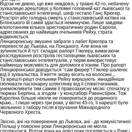
Відтак не дивно, що вже невдовзі, у травні 42-го, небачену
зухвалицю арештовує у Коломиї головний кат львівської та
станіславівської інтелігенції, шеф гестапо Ганс Крюгер.
Розстріл або голодна смерть у станіславівській
катівн
і на
Білінського їй самій здається неминучою. Лише завдяки
клопотанням кількох аристократичних родин Європи,
адресованих до найвищих очільників Рейху, страта
відміняється.
Лянцкоронську змушені забрати з лабет Крюгера та
перевести до Львова, на Лонцького. Але вона не
зупиняється й тут:
складає рапорт Гімлеру, вимагаючи
розслідування розстрілів гестапівцями львівських та
станіславівських інтелектуалів,
у тюрмі
використовує
найменшу можливість для допомоги
в
’
язням. Про рапорт
Лянцкоронської довідується "сам фюрер"!
Гімлер шаленіє
від її зухвальства. Її життя знову вісить на волосині...
Та врешті-решт очільники Рейху вирішують якнадійніше
ізолювати пасіонарну шляхтянку від її співвітчизників
,
унеможливити тим самим її правозахисну місію: спочатку у
тюрмах Берліна, а згодом - у концтаборі Равенсбрюк. Тож
Кароліна більше ніколи не повернеться до родинного
краю... І лише через три роки, у квітні 45-го, її нарешті було
звільнено з табору після втручання Міжнародного
Червоного Хреста.
Звісно, ані на повернення до Львова, ані - до комуністичної
Польщі у повоєнні роки Лянцкоронська не могла
сподіватися. Відтак вона на довгі роки поселяється у Римі і