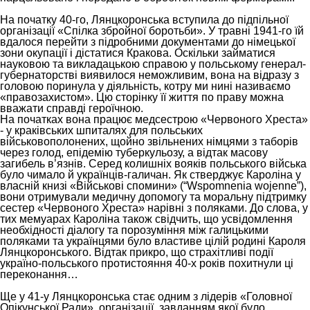
На початку 40-го, Лянцкоронська вступила до підпільної
організації «Спілка збройної боротьби». У травні 1941-го їй
вдалося перейти з підробними документами до німецької
зони окупації і дістатися Кракова. Оскільки займатися
науковою та викладацькою справою у польському генерал-
губернаторстві виявилося неможливим, вона на відразу з
головою поринула у діяльність, котру ми нині називаємо
«правозахистом». Цю сторінку її життя по праву можна
вважати справді героїчною.
На початках вона працює медсестрою «Червоного Хреста»
- у краківських шпиталях для польських
військовополонених, щойно звільнених німцями з таборів
через голод, епідемію туберкульозу, а відтак масову
загибель в
’
язнів. Серед колишніх вояків польського війська
було чимало й українців-галичан. Як стверджує Кароліна у
власній книзі «Військові спомини» (“Wspomnenia wojenne”),
вони отримували медичну допомогу та моральну підтримку
сестер «Червоного Хреста» нарівні з поляками. До слова, у
тих мемуарах Кароліна також свідчить, що усвідомлення
необхідності діалогу та порозуміння між галицькими
поляками та українцями було властиве цілій родині Кароля
Лянцкоронського. Відтак прикро, що страхітливі події
україно-польського протистояння 40-х років похитнули ці
переконання…
Ще у 41-у Лянцкоронська стає одним з лідерів «Головної
Опікунської Ради», організації, завданням якої було