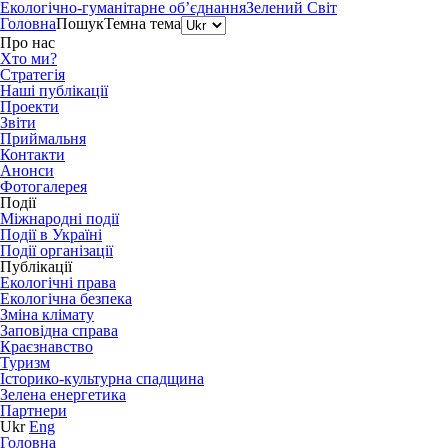
Екологічно-гуманітарне об’єднання
Зелений Світ
Головна
Пошук
Темна тема
Про нас
Хто ми?
Стратегія
Наші публікації
Проекти
Звіти
Приймальня
Контакти
Анонси
Фотогалерея
Події
Міжнародні події
Події в Україні
Події організації
Публікації
Екологічні права
Екологічна безпека
Зміна клімату
Заповідна справа
Краєзнавство
Туризм
Історико-культурна спадщина
Зелена енергетика
Партнери
Ukr
Eng
Головна