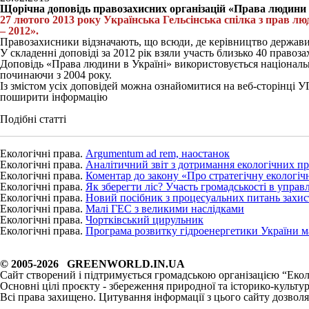
Щорічна доповідь правозахисних організацій «Права людини в
27 лютого 2013 року Українська Гельсінська спілка з прав л
– 2012».
Правозахисники відзначають, що всюди, де керівництво держави вб
У складенні доповіді за 2012 рік взяли участь близько 40 правоза
Доповідь «Права людини в Україні» використовується національ
починаючи з 2004 року.
Із змістом усіх доповідей можна ознайомитися на веб-сторінці УГСП
поширити інформацію
Подібні статті
Екологічні права.
Argumentum ad rem, наостанок
Екологічні права.
Аналітичний звіт з дотримання екологічних п
Екологічні права.
Коментар до закону «Про стратегічну екологіч
Екологічні права.
Як зберегти ліс? Участь громадськості в управл
Екологічні права.
Новий посібник з процесуальних питань захис
Екологічні права.
Малі ГЕС з великими наслідками
Екологічні права.
Чортківський цирульник
Екологічні права.
Програма розвитку гідроенергетики України м
© 2005-2026 GREENWORLD.IN.UA
Сайт створений і підтримується громадською організацією “Екол
Основні цілі проєкту - збереження природної та історико-культу
Всі права захищено. Цитування інформації з цього сайту дозволяє