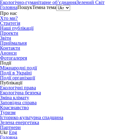
Екологічно-гуманітарне об’єднання
Зелений Світ
Головна
Пошук
Темна тема
Про нас
Хто ми?
Стратегія
Наші публікації
Проекти
Звіти
Приймальня
Контакти
Анонси
Фотогалерея
Події
Міжнародні події
Події в Україні
Події організації
Публікації
Екологічні права
Екологічна безпека
Зміна клімату
Заповідна справа
Краєзнавство
Туризм
Історико-культурна спадщина
Зелена енергетика
Партнери
Ukr
Eng
Головна