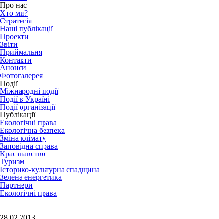
Про нас
Хто ми?
Стратегія
Наші публікації
Проекти
Звіти
Приймальня
Контакти
Анонси
Фотогалерея
Події
Міжнародні події
Події в Україні
Події організації
Публікації
Екологічні права
Екологічна безпека
Зміна клімату
Заповідна справа
Краєзнавство
Туризм
Історико-культурна спадщина
Зелена енергетика
Партнери
Екологічні права
28.02.2013