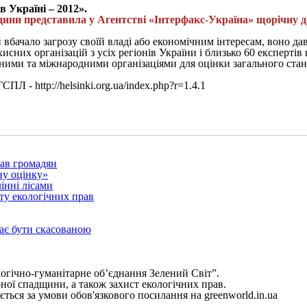
 Україні – 2012».
юдини представила у Агентстві «Інтерфакс-Україна» щорічну 
ачало загрозу своїй владі або економічним інтересам, воно давал
хисних організацій з усіх регіонів України і близько 60 експертів
ними та міжнародними організаціями для оцінки загального стан
Л - http://helsinki.org.ua/index.php?r=1.4.1
рав громадян
ну оцінку»
інні лісами
ту екологічних прав
ає бути скасованою
огічно-гуманітарне об’єднання Зелений Світ”.
рної спадщини, а також захист екологічних прав.
ться за умови обов'язкового посилання на greenworld.in.ua