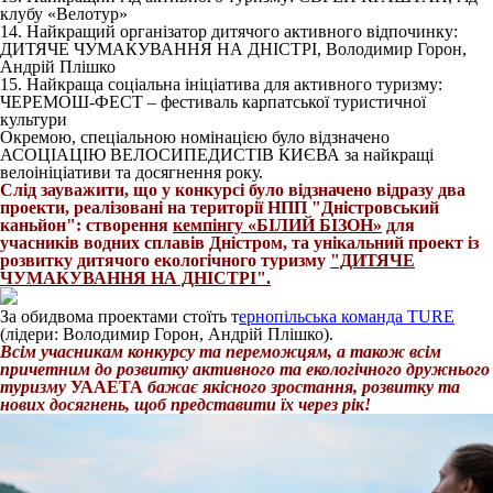
клубу «Велотур»
14. Найкращий організатор дитячого активного відпочинку:
ДИТЯЧЕ ЧУМАКУВАННЯ НА ДНІСТРІ, Володимир Горон,
Андрій Плішко
15. Найкраща соціальна ініціатива для активного туризму:
ЧЕРЕМОШ-ФЕСТ – фестиваль карпатської туристичної
культури
Окремою, спеціальною номінацією було відзначено
АСОЦІАЦІЮ ВЕЛОСИПЕДИСТІВ КИЄВА за найкращі
велоініціативи та досягнення року.
Слід зауважити, що у конкурсі було відзначено відразу два
проекти, реалізовані на території НПП "Дністровський
каньйон": створення
кемпінгу «БІЛИЙ БІЗОН»
для
учасників водних сплавів Дністром, та унікальний проект із
розвитку дитячого екологічного туризму
"ДИТЯЧЕ
ЧУМАКУВАННЯ НА ДНІСТРІ".
За обидвома проектами стоїть т
ернопільська команда TURE
(лідери: Володимир Горон, Андрій Плішко).
Всім учасникам конкурсу та переможцям, а також всім
причетним до розвитку активного та екологічного дружнього
туризму
УААЕТА
бажає якісного зростання, розвитку та
нових досягнень, щоб представити їх через рік!