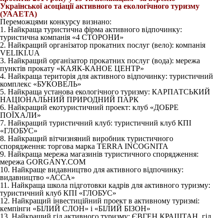
Української асоціації активного та екологічного туризму
(УААЕТА)
Переможцями конкурсу визнано:
1. Найкраща туристична фірма активного відпочинку:
туристична компанія «4 СТОРОНИ»
2. Найкращий організатор прокатних послуг (вело): компанія
VELIKI.UA
3. Найкращий організатор прокатних послуг (вода): мережа
пунктів прокату «КАЯК-КАНОЕ ЦЕНТР»
4. Найкраща територія для активного відпочинку: туристичний
комплекс «БУКОВЕЛЬ»
5. Найкраща установа екологічного туризму: КАРПАТСЬКИЙ
НАЦІОНАЛЬНИЙ ПРИРОДНИЙ ПАРК
6. Найкращий екотуристичний проект: клуб «ДОБРЕ
ПОЇХАЛИ»
7. Найкращий туристичний клуб: туристичний клуб КПІ
«ГЛОБУС»
8. Найкращий вітчизняний виробник туристичного
спорядження: торгова марка TERRA INCOGNITA
9. Найкраща мережа магазинів туристичного спорядження:
мережа GORGANY.COM
10. Найкраще видавництво для активного відпочинку:
видавництво «АССА»
11. Найкраща школа підготовки кадрів для активного туризму:
туристичний клуб КПІ «ГЛОБУС»
12. Найкращий інвестиційний проект в активному туризмі:
кемпінги «БІЛИЙ СЛОН» і «БІЛИЙ БІЗОН»
13. Найкращий гід активного туризму: ЄВГЕН КРАШТАН, гід