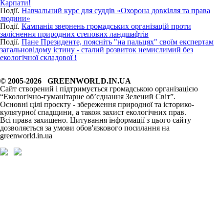
Карпати!
Події.
Hавчальний курс для суддів «Охорона довкілля та права
людини»
Події.
Кампанія звернень громадських організацій проти
заліснення природних степових ландшафтів
Події.
Пане Президенте, поясніть "на пальцях" своїм експертам
загальновідому істину - сталий розвиток немислимий без
екологічної складової !
© 2005-2026 GREENWORLD.IN.UA
Сайт створений і підтримується громадською організацією
“Екологічно-гуманітарне об’єднання Зелений Світ”.
Основні цілі проєкту - збереження природної та історико-
культурної спадщини, а також захист екологічних прав.
Всі права захищено. Цитування інформації з цього сайту
дозволяється за умови обов'язкового посилання на
greenworld.in.ua