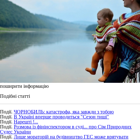
поширити інформацію
Подібні статті
Події.
ЧОРНОБИЛЬ: катастрофа, яка завжди з тобою
Події.
В Україні вперше проводиться "Сезон тиші"
Події.
Нарешті !...
Події.
Розмова із фінінспектором в суді... про Сім Природних
Судес України
Події.
Лише мораторій на будівництво ГЕС може врятувати