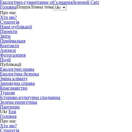
Екологічно-гуманітарне об’єднання
Зелений Світ
Головна
Пошук
Темна тема
Про нас
Хто ми?
Стратегія
Наші публікації
Проекти
Звіти
Приймальня
Контакти
Анонси
Фотогалерея
Події
Публікації
Екологічні права
Екологічна безпека
Зміна клімату
Заповідна справа
Краєзнавство
Туризм
Історико-культурна спадщина
Зелена енергетика
Партнери
Ukr
Eng
Головна
Про нас
Хто ми?
Стратегія