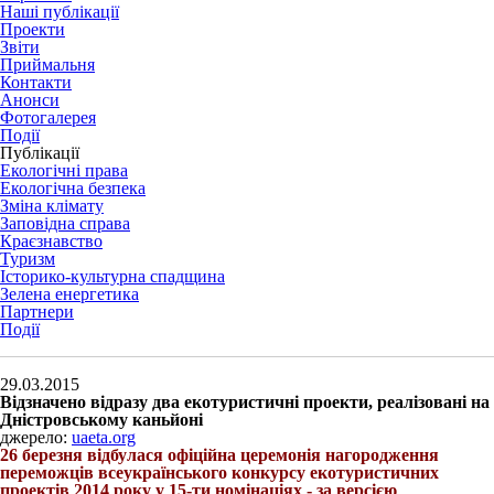
Наші публікації
Проекти
Звіти
Приймальня
Контакти
Анонси
Фотогалерея
Події
Публікації
Екологічні права
Екологічна безпека
Зміна клімату
Заповідна справа
Краєзнавство
Туризм
Історико-культурна спадщина
Зелена енергетика
Партнери
Події
29.03.2015
Відзначено відразу два екотуристичні проекти, реалізовані на
Дністровському каньйоні
джерело:
uaeta.org
26 березня відбулася офіційна церемонія нагородження
переможців всеукраїнського конкурсу екотуристичних
проектів 2014 року у 15-ти номінаціях - за версією