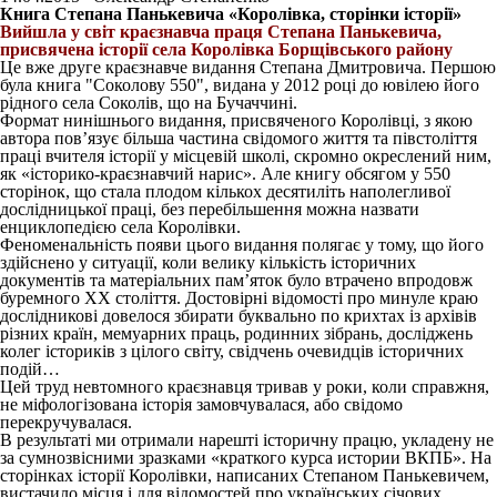
Книга Степана Панькевича «Королівка, сторінки історії»
Вийшла у світ краєзнавча праця Степана Панькевича,
присвячена історії села Королівка Борщівського району
Це вже друге краєзнавче видання Степана Дмитровича. Першою
була книга "Соколову 550", видана у 2012 році до ювілею його
рідного села Соколів, що на Бучаччині.
Формат нинішнього видання, присвяченого Королівці, з якою
автора пов’язує більша частина свідомого життя та півстоліття
праці вчителя історії у місцевій школі, скромно окреслений ним,
як «історико-краєзнавчий нарис». Але книгу обсягом у 550
сторінок, що стала плодом кількох десятиліть наполегливої
дослідницької праці, без перебільшення можна назвати
енциклопедією села Королівки.
Феноменальність появи цього видання полягає у тому, що його
здійснено у ситуації, коли велику кількість історичних
документів та матеріальних пам’яток було втрачено впродовж
буремного ХХ століття. Достовірні відомості про минуле краю
дослідникові довелося збирати буквально по крихтах із архівів
різних країн, мемуарних праць, родинних зібрань, досліджень
колег істориків з цілого світу, свідчень очевидців історичних
подій…
Цей труд невтомного краєзнавця тривав у роки, коли справжня,
не міфологізована історія замовчувалася, або свідомо
перекручувалася.
В результаті ми отримали нарешті історичну працю, укладену не
за сумнозвісними зразками «краткого курса истории ВКПБ». На
сторінках історії Королівки, написаних Степаном Панькевичем,
вистачило місця і для відомостей про українських січових