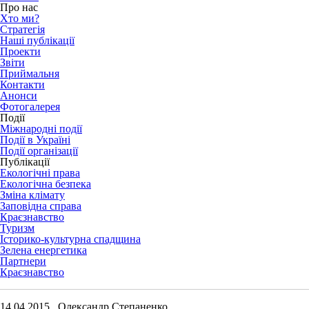
Про нас
Хто ми?
Стратегія
Наші публікації
Проекти
Звіти
Приймальня
Контакти
Анонси
Фотогалерея
Події
Міжнародні події
Події в Україні
Події організації
Публікації
Екологічні права
Екологічна безпека
Зміна клімату
Заповідна справа
Краєзнавство
Туризм
Історико-культурна спадщина
Зелена енергетика
Партнери
Краєзнавство
14.04.2015 Олександр Степаненко