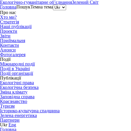
Екологічно-гуманітарне об’єднання
Зелений Світ
Головна
Пошук
Темна тема
Про нас
Хто ми?
Стратегія
Наші публікації
Проекти
Звіти
Приймальня
Контакти
Анонси
Фотогалерея
Події
Міжнародні події
Події в Україні
Події організації
Публікації
Екологічні права
Екологічна безпека
Зміна клімату
Заповідна справа
Краєзнавство
Туризм
Історико-культурна спадщина
Зелена енергетика
Партнери
Ukr
Eng
Головна