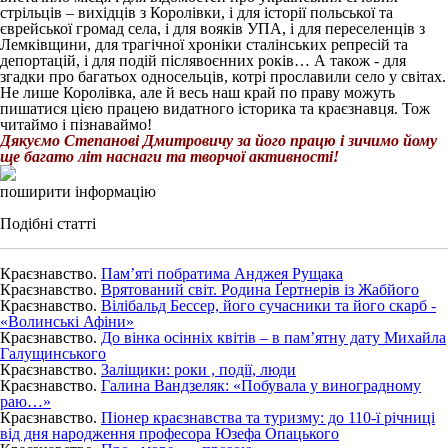
стрільців – вихідців з Королівки, і для історії польської та
єврейської громад села, і для вояків УПА, і для переселенців з
Лемківщини, для трагічної хроніки сталінських репресій та
депортацій, і для подій післявоєнних років… А також - для
згадки про багатьох односельців, котрі прославили село у світах.
Не лише Королівка, але й весь наш край по праву можуть
пишатися цією працею видатного історика та краєзнавця. Тож
читаймо і пізнаваймо!
Дякуємо Степанові Дмитровичу за його працю і зичимо йому
ще багато літ наснаги та творчої активності!
поширити інформацію
Подібні статті
Краєзнавство.
Пам’яті побратима Анджея Рущака
Краєзнавство.
Врятований світ. Родина Ґертнерів із Жабйого
Краєзнавство.
Вілібальд Бессер, його сучасники та його скарб -
«Волинські Афіни»
Краєзнавство.
До вінка осінніх квітів – в пам’ятну дату Михайла
Галущинського
Краєзнавство.
Заліщики: роки , події, люди
Краєзнавство.
Галина Вандзеляк: «Побувала у виноградному
раю…»
Краєзнавство.
Піонер краєзнавства та туризму: до 110-ї річниці
від дня народження професора Юзефа Опацького