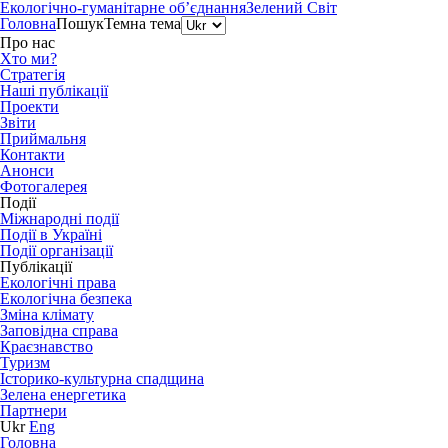
Екологічно-гуманітарне об’єднання
Зелений Світ
Головна
Пошук
Темна тема
Про нас
Хто ми?
Стратегія
Наші публікації
Проекти
Звіти
Приймальня
Контакти
Анонси
Фотогалерея
Події
Міжнародні події
Події в Україні
Події організації
Публікації
Екологічні права
Екологічна безпека
Зміна клімату
Заповідна справа
Краєзнавство
Туризм
Історико-культурна спадщина
Зелена енергетика
Партнери
Ukr
Eng
Головна