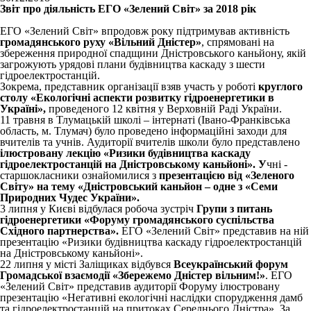
Звіт про діяльність ЕГО «Зелений Світ» за 2018 рік
ЕГО «Зелений Світ» впродовж року підтримував активність
громадянського руху «Вільний Дністер»
, спрямовані на
збереження природної спадщини Дністровського каньйону, якій
загрожують урядові плани будівництва каскаду з шести
гідроелектростанцій.
Зокрема, представник організації взяв участь у роботі
круглого
столу «Екологічні аспекти розвитку гідроенергетики в
Україні»,
проведеного 12 квітня у Верховній Раді України.
11 травня в Тлумацькій школі – інтернаті (Івано-Франківська
область, м. Тлумач) було проведено інформаційні заходи для
вчителів та учнів. Аудиторії вчителів школи було представлено
ілюстровану лекцію «Ризики будівництва каскаду
гідроелектростанцій на Дністровському каньйоні». У
чні -
старшокласники ознайомилися з
презентацією від «Зеленого
Світу» на тему «Дністровський каньйон – одне з «Семи
Природних Чудес України».
3 липня у Києві відбулася робоча зустріч
Групи з питань
гідроенергетики «Форуму громадянського суспільства
Східного партнерства».
ЕГО «Зелений Світ» представив на ній
презентацію «Ризики будівництва каскаду гідроелектростанцій
на Дністровському каньйоні».
22 липня у місті Заліщиках відбувся
Всеукраїнський форум
Громадської взаємодії «Збережемо Дністер вільним!»
. ЕГО
«Зелений Світ» представив аудиторії Форуму ілюстровану
презентацію «Негативні екологічні наслідки спорудження дамб
та гідроелектростанцій на притоках Середнього Дністра». За