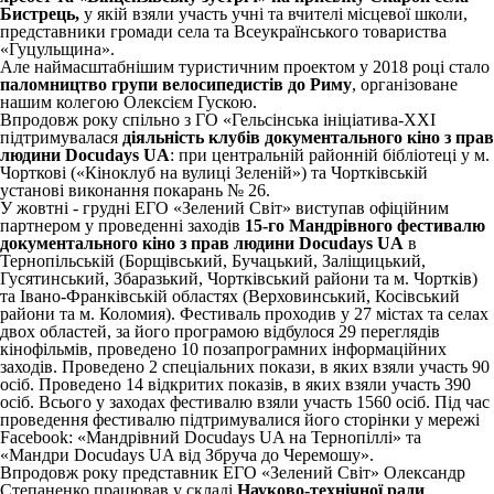
Бистрець,
у якій взяли участь учні та вчителі місцевої школи,
представники громади села та Всеукраїнського товариства
«Гуцульщина».
Але наймасштабнішим туристичним проектом у 2018 році стало
паломництво групи велосипедистів до Риму
, організоване
нашим колегою Олексієм Гускою.
Впродовж року спільно з ГО «Гельсінська ініціатива-ХХІ
підтримувалася
діяльність клубів документального кіно з прав
людини Docudays UA
: при центральній районній бібліотеці у м.
Чорткові («Кіноклуб на вулиці Зеленій») та Чортківській
установі виконання покарань № 26.
У жовтні - грудні ЕГО «Зелений Світ» виступав офіційним
партнером у проведенні заходів
15-го Мандрівного фестивалю
документального кіно з прав людини Docudays UA
в
Тернопільській (Борщівський, Бучацький, Заліщицький,
Гусятинський, Збаразький, Чортківський райони та м. Чортків)
та Івано-Франківській областях (Верховинський, Косівський
райони та м. Коломия). Фестиваль проходив у 27 містах та селах
двох областей, за його програмою відбулося 29 переглядів
кінофільмів, проведено 10 позапрограмних інформаційних
заходів. Проведено 2 спеціальних покази, в яких взяли участь 90
осіб. Проведено 14 відкритих показів, в яких взяли участь 390
осіб. Всього у заходах фестивалю взяли участь 1560 осіб. Під час
проведення фестивалю підтримувалися його сторінки у мережі
Facebook: «Мандрівний Docudays UA на Тернопіллі» та
«Мандри Docudays UA від Збруча до Черемошу».
Впродовж року представник ЕГО «Зелений Світ» Олександр
Степаненко працював у складі
Науково-технічної ради