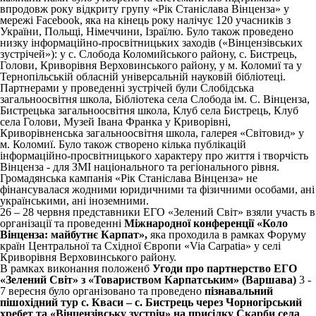
впродовж року відкриту групу «Рік Станіслава Вінценза» у
мережі Facebook, яка на кінець року налічує 120 учасників з
України, Польщі, Німеччини, Ізраїлю. Було також проведено
низку інформаційно-просвітницьких заходів («Вінцензівських
зустрічей»): у с. Слобода Коломийського району, с. Бистрець,
Голови, Криворівня Верховинського району, у м. Коломиї та у
Тернопільській обласній універсальній науковій бібліотеці.
Партнерами у проведенні зустрічей були Слобідська
загальноосвітня школа, Бібліотека села Слобода ім. С. Вінценза,
Бистрецька загальноосвітня школа, Клуб села Бистрець, Клуб
села Голови, Музей Івана Франка у Криворівні,
Криворівненська загальноосвітня школа, галерея «Світовид» у
м. Коломиї. Було також створено кілька публікацій
інформаційно-просвітницького характеру про життя і творчість
Вінценза - для ЗМІ національного та регіонального рівня.
Громадянська кампанія «Рік Станіслава Вінценза» не
фінансувалася жодними юридичними та фізичними особами, ані
українськими, ані іноземними.
26 – 28 червня представники ЕГО «Зелений Світ» взяли участь в
організації та проведенні
Міжнародної конференції «Коло
Вінценза: майбутнє Карпат»,
яка проходила в рамках Форуму
країн Центральної та Східної Європи «Via Carpatia» у селі
Криворівня Верховинського району.
В рамках виконання положенб
Угоди про партнерство ЕГО
«Зелений Світ» з «Товариством Карпатським» (Варшава)
3 -
7 вересня було організовано та проведено
пізнавальний
пішохідний тур с. Кваси – с. Бистрець через Чорногірський
хребет та «Вінцензівську зустріч» на присілку Скарби села