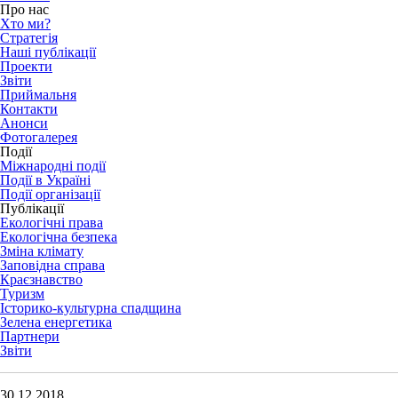
Про нас
Хто ми?
Стратегія
Наші публікації
Проекти
Звіти
Приймальня
Контакти
Анонси
Фотогалерея
Події
Міжнародні події
Події в Україні
Події організації
Публікації
Екологічні права
Екологічна безпека
Зміна клімату
Заповідна справа
Краєзнавство
Туризм
Історико-культурна спадщина
Зелена енергетика
Партнери
Звіти
30.12.2018