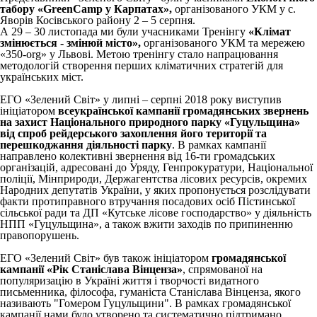
табору «GreenCamp у Карпатах»,
організованого УКМ у с.
Яворів Косівського району 2 – 5 серпня.
А 29 – 30 листопада ми були учасниками Тренінгу
«Клімат
змінюється - змінюй місто»,
організованого УКМ та мережею
«350-org» у Львові. Метою тренінгу стало напрацювання
методологій створення перших кліматичних стратегій для
українських міст.
ЕГО «Зелений Світ» у липні – серпні 2018 року виступив
ініціатором
всеукраїнської кампанії громадянських звернень
на захист Національного природного парку «Гуцульщина»
від спроб рейдерського захоплення його території та
перешкоджання діяльності парку
. В рамках кампанії
направлено колективні звернення від 16-ти громадських
організацій, адресовані до Уряду, Генпрокуратури, Національної
поліції, Мінприроди, Держагентства лісових ресурсів, окремих
Народних депутатів України, у яких пропонується розслідувати
факти протиправного втручання посадових осіб Пістинської
сільської ради та ДП «Кутське лісове господарство» у діяльність
НПП «Гуцульщина», а також вжити заходів по припиненню
правопорушень.
ЕГО «Зелений Світ» був також ініціатором
громадянської
кампанії «Рік Станіслава Вінценза»
, спрямованої на
популяризацію в Україні життя і творчості видатного
письменника, філософа, гуманіста Станіслава Вінценза, якого
називають "Гомером Гуцульщини". В рамках громадянської
кампанії нами було утворено та систематично підтримано