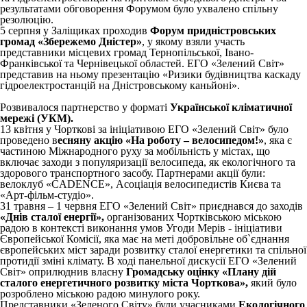
результатами обговорення Форумом було ухвалено спільну
резолюцію.
5 серпня у Заліщиках проходив
Форум придністровських
громад «Збережемо Дністер»
, у якому взяли участь
представники місцевих громад Тернопільської, Івано-
Франківської та Чернівецької областей. ЕГО «Зелений Світ»
представив на ньому презентацію «Ризики будівництва каскаду
гідроелектростанцій на Дністровському каньйоні».
Розвивалося партнерство у форматі
Української кліматичної
мережі (УКМ).
13 квітня у Чорткові за ініціативою ЕГО «Зелений Світ» було
проведено в
есняну акцію «На роботу – велосипедом!»
, яка є
частиною Міжнародного руху за мобільність у містах, що
включає заходи з популяризації велосипеда, як екологічного та
здорового транспортного засобу. Партнерами акції були:
велоклуб «CADENCE», Асоціація велосипедистів Києва та
«Арт-фільм-студіо».
31 травня – 1 червня ЕГО «Зелений Світ» приєднався до заходів
«Днів сталої енергії»,
організованих Чортківською міською
радою в контексті виконання умов Угоди Мерів - ініціативи
Європейської Комісії, яка має на меті добровільне об`єднання
європейських міст заради розвитку сталої енергетики та спільної
протидії зміні клімату. В ході панельної дискусії ЕГО «Зелений
Світ» оприлюднив власну
Громадську оцінку «Плану дій
сталого енергетичного розвитку міста Чорткова»,
який було
розроблено міською радою минулого року.
Представники «Зеленого Світу» були учасниками
Екологічного