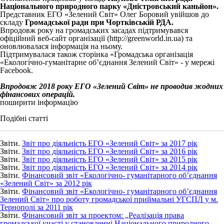
Національного природного парку «Дністровський каньйон».
Представник ЕГО «Зелений Світ» Олег Боровий увійшов до
складу
Громадської ради при Чортківській РДА.
Впродовж року на громадських засадах підтримувався
офіційний веб-сайт організації (http://greenworld.in.ua) та
оновлювалася інформація на ньому.
Підтримувалася також сторінка «Громадська організація
«Екологічно-гуманітарне об’єднання Зелений Світ» - у мережі
Facebook.
Впродовж 2018 року ЕГО «Зелений Світ» не проводив жодних
фінансових операцій.
поширити інформацію
Подібні статті
Звіти.
Звіт про діяльність ЕГО «Зелений Світ» за 2017 рік
Звіти.
Звіт про діяльність ЕГО «Зелений Світ» за 2016 рік
Звіти.
Звіт про діяльність ЕГО «Зелений Світ» за 2015 рік
Звіти.
Звіт про діяльність ЕГО «Зелений Світ» за 2014 рік
Звіти.
Фінансовий звіт «Екологічно- гуманітарного об’єднання
«Зелений Світ» за 2012 рік
Звіти.
Фінансовий звіт «Екологічно- гуманітарного об’єднання
Зелений Світ» про роботу громадської приймальні УГСПЛ у м.
Тернополі за 2011 рік
Звіти.
Фінансовий звіт за проектом: „Реалізація права
громадської участі у становленні Національного природного