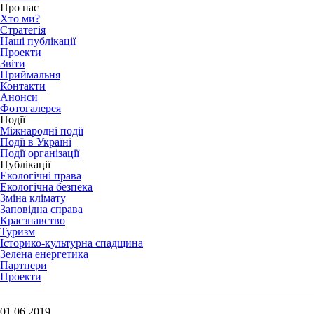
Про нас
Хто ми?
Стратегія
Наші публікації
Проекти
Звіти
Приймальня
Контакти
Анонси
Фотогалерея
Події
Міжнародні події
Події в Україні
Події організації
Публікації
Екологічні права
Екологічна безпека
Зміна клімату
Заповідна справа
Краєзнавство
Туризм
Історико-культурна спадщина
Зелена енергетика
Партнери
Проекти
01.06.2019