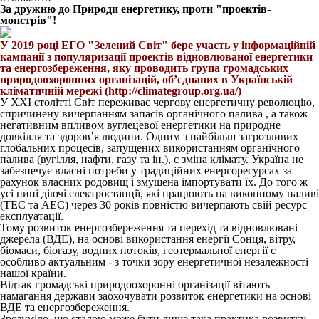
За дружню до Природи енергетику, проти "проектів-
монстрів"!
У 2019 році ЕГО "Зелений Світ" бере участь у інформаційній
кампанії з популяризації проектів відновлюваної енергетики
та енергозбереження, яку проводить група громадських
природоохоронних організацій, об’єднаних в Українській
кліматичній мережі (http://climategroup.org.ua/)
У ХХІ столітті Світ переживає чергову енергетичну революцію,
спричинену вичерпанням запасів органічного палива , а також
негативним впливом вуглецевої енергетики на природне
довкілля та здоров’я людини. Одним з найбільш загрозливих
глобальних процесів, запущених використанням органічного
палива (вугілля, нафти, газу та ін.), є зміна клімату. Україна не
забезпечує власні потреби у традиційних енергоресурсах за
рахунок власних родовищ і змушена імпортувати їх. До того ж
усі нині діючі електростанції, які працюють на викопному паливі
(ТЕС та АЕС) через 30 років повністю вичерпають свій ресурс
експлуатації.
Тому розвиток енергозбереження та перехід та відновлювані
джерела (ВДЕ), на основі використання енергії Сонця, вітру,
біомаси, біогазу, водних потоків, геотермальної енергії є
особливо актуальним - з точки зору енергетичної незалежності
нашої країни.
Відтак громадські природоохоронні організації вітають
намагання держави заохочувати розвиток енергетики на основі
ВДЕ та енергозбереження.
Зрозуміло, що сталою може бути лише така практика розвитку