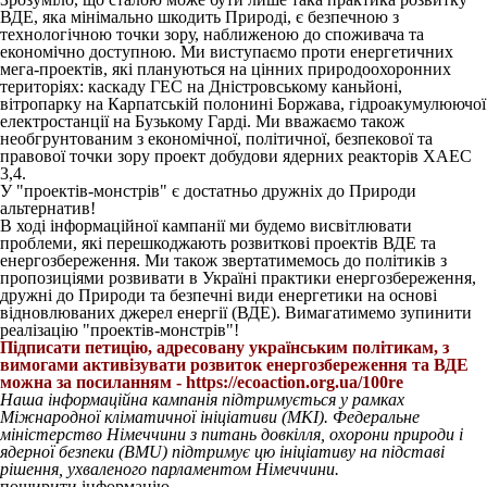
ВДЕ, яка мінімально шкодить Природі, є безпечною з
технологічною точки зору, наближеною до споживача та
економічно доступною. Ми виступаємо проти енергетичних
мега-проектів, які плануються на цінних природоохоронних
територіях: каскаду ГЕС на Дністровському каньйоні,
вітропарку на Карпатській полонині Боржава, гідроакумулюючої
електростанції на Бузькому Гарді. Ми вважаємо також
необгрунтованим з економічної, політичної, безпекової та
правової точки зору проект добудови ядерних реакторів ХАЕС
3,4.
У "проектів-монстрів" є достатньо дружніх до Природи
альтернатив!
В ході інформаційної кампанії ми будемо висвітлювати
проблеми, які перешкоджають розвиткові проектів ВДЕ та
енергозбереження. Ми також звертатимемось до політиків з
пропозиціями розвивати в Україні практики енергозбереження,
дружні до Природи та безпечні види енергетики на основі
відновлюваних джерел енергії (ВДЕ). Вимагатимемо зупинити
реалізацію "проектів-монстрів"!
Підписати петицію, адресовану українським політикам, з
вимогами активізувати розвиток енергозбереження та ВДЕ
можна за посиланням - https://ecoaction.org.ua/100re
Наша інформаційна кампанія підтримується у рамках
Міжнародної кліматичної ініціативи (МКІ). Федеральне
міністерство Німеччини з питань довкілля, охорони природи і
ядерної безпеки (BMU) підтримує цю ініціативу на підставі
рішення, ухваленого парламентом Німеччини.
поширити інформацію