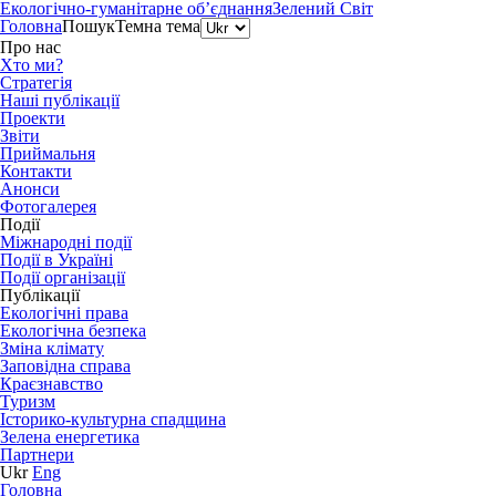
Екологічно-гуманітарне об’єднання
Зелений Світ
Головна
Пошук
Темна тема
Про нас
Хто ми?
Стратегія
Наші публікації
Проекти
Звіти
Приймальня
Контакти
Анонси
Фотогалерея
Події
Міжнародні події
Події в Україні
Події організації
Публікації
Екологічні права
Екологічна безпека
Зміна клімату
Заповідна справа
Краєзнавство
Туризм
Історико-культурна спадщина
Зелена енергетика
Партнери
Ukr
Eng
Головна