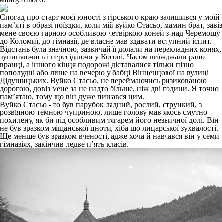
Спогад про старт моєї юності з гірського краю залишився у моїй
пам’яті в образі поїздки, коли мій вуйко Стасьо, мамин брат, завіз
мене своєю гарною особливою четвіркою коней з-над Черемошу
до Коломиї, до гімназії, де власне мав здавати вступний іспит.
Відстань була значною, зазвичай її долали на перекладних конях,
зупиняючись і пересідаючи у Косові. Часом виїжджали рано
вранці, а іншого кінця подорожі діставалися тільки пізно
пополудні або лише на вечерю у бабці Вінценцової на вулиці
Дідушицьких. Вуйко Стасьо, не переймаючись ризикованою
дорогою, довіз мене за не надто більше, ніж дві години. Я точно
пам’ятаю, тому що він дуже пишався цим.
Вуйко Стасьо - то був парубок ладний, рослий, стрункий, з
розвіяною темною чуприною, лише голову мав якось смутно
похилену, як би під особливим тягарем його незвичної долі. Він
не був зразком міщанської цноти, хіба що лицарської зухвалості.
Ще менше був зразком вченості, адже хоча й навчався він у семи
гімназіях, закінчив ледве п’ять класів.