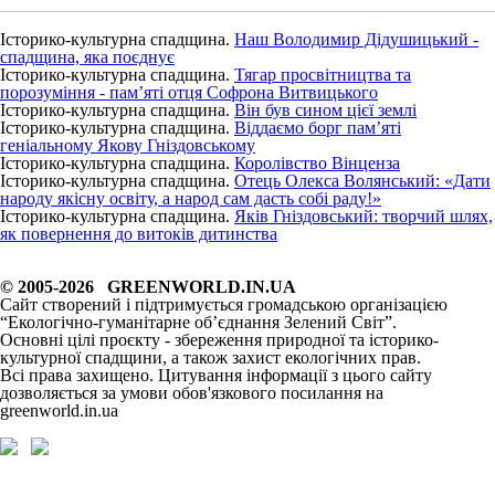
Історико-культурна спадщина.
Наш Володимир Дідушицький -
спадщина, яка поєднує
Історико-культурна спадщина.
Тягар просвітництва та
порозуміння - пам’яті отця Софрона Витвицького
Історико-культурна спадщина.
Він був сином цієї землі
Історико-культурна спадщина.
Віддаємо борг пам’яті
геніальному Якову Гніздовському
Історико-культурна спадщина.
Королівство Вінценза
Історико-культурна спадщина.
Отець Олекса Волянський: «Дати
народу якісну освіту, а народ сам дасть собі раду!»
Історико-культурна спадщина.
Яків Гніздовський: творчий шлях,
як повернення до витоків дитинства
© 2005-2026 GREENWORLD.IN.UA
Сайт створений і підтримується громадською організацією
“Екологічно-гуманітарне об’єднання Зелений Світ”.
Основні цілі проєкту - збереження природної та історико-
культурної спадщини, а також захист екологічних прав.
Всі права захищено. Цитування інформації з цього сайту
дозволяється за умови обов'язкового посилання на
greenworld.in.ua