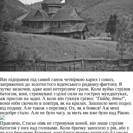
Він підправив під самий ганок четвіркою карих і сивих,
запряжених до золотистого віденського ридвану-фаетону. Я
хутко заскочив, адже коні нетерпляче грали. Коли вуйко стрілив
батогом, коні, стримувані з цілої сили на гострих мундштуках,
аж присіли на задні. А коли він гукнув грізно:
"Гайда, діти!"
,
вони ніби скочили в повітря, як на крилах. Захопило мені подих
від подиву. Але також з переляку. Ох, як я боявся! Аж мені
недобре стало. Але не було часу, за мить ми вже були над Рікою.
Правлячи, Стасьо ніяк не стримував коней, він лише стріляв
батогом у них над головами. Коли бричку заносило у рів, або у
яр над безоднею Буковця, коні блискавично витягали її і несли