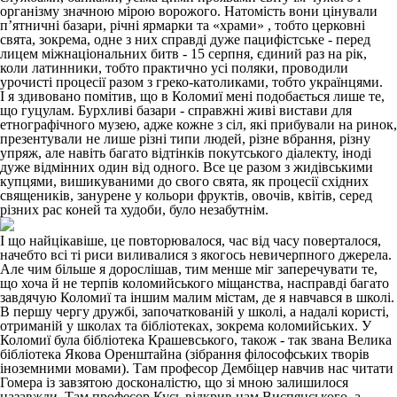
організму значною мірою ворожого. Натомість вони цінували
п’ятничні базари, річні ярмарки та «храми» , тобто церковні
свята, зокрема, одне з них справді дуже пацифістське - перед
лицем міжнаціональних битв - 15 серпня, єдиний раз на рік,
коли латинники, тобто практично усі поляки, проводили
урочисті процесії разом з греко-католиками, тобто українцями.
І я здивовано помітив, що в Коломиї мені подобається лише те,
що гуцулам. Бурхливі базари - справжні живі вистави для
етнографічного музею, адже кожне з сіл, які прибували на ринок,
презентували не лише різні типи людей, різне вбрання, різну
упряж, але навіть багато відтінків покутського діалекту, іноді
дуже відмінних один від одного. Все це разом з жидівськими
купцями, вишикуваними до свого свята, як процесії східних
священиків, занурене у кольори фруктів, овочів, квітів, серед
різних рас коней та худоби, було незабутнім.
І що найцікавіше, це повторювалося, час від часу поверталося,
начебто всі ті риси виливалися з якогось невичерпного джерела.
Але чим більше я дорослішав, тим менше міг заперечувати те,
що хоча й не терпів коломийського міщанства, насправді багато
завдячую Коломиї та іншим малим містам, де я навчався в школі.
В першу чергу дружбі, започаткованій у школі, а надалі користі,
отриманій у школах та бібліотеках, зокрема коломийських. У
Коломиї була бібліотека Крашевського, також - так звана Велика
бібліотека Якова Оренштайна (зібрання філософських творів
іноземними мовами). Там професор Дембіцер навчив нас читати
Гомера із завзятою досконалістю, що зі мною залишилося
назавжди. Там професор Кусь відкрив нам Виспянського, а