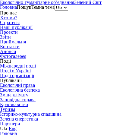
Екологічно-гуманітарне об’єднання
Зелений Світ
Головна
Пошук
Темна тема
Про нас
Хто ми?
Стратегія
Наші публікації
Проекти
Звіти
Приймальня
Контакти
Анонси
Фотогалерея
Події
Міжнародні події
Події в Україні
Події організації
Публікації
Екологічні права
Екологічна безпека
Зміна клімату
Заповідна справа
Краєзнавство
Туризм
Історико-культурна спадщина
Зелена енергетика
Партнери
Ukr
Eng
Головна