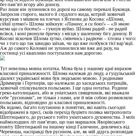
без пам’яті вгору або донизу.
Раз лише він зупинився по дорозі на самому перевалі Буковця.
Запросив старого, малого й схудлого жида, котрий зазвичай
курсував з мішком на плечах з Ясенова до Косова:
«Шлома,
сідай хутко!»
Шлома зойкнув:
«Паничу, я си бою!»
–
«Зі мною
нема що си боєти!»
– гукнув вуйко. Шлома радий - не радий
всівся, і коні рвонули бричку з місця у шаленому бігу донизу. В
Косові зіскочив Шлома хутко, сміючись і радіючи – хтозна з чого:
чи з того що так швидко заїхав, чи що вже позбувся тієї вар’яції.
Аж до самого Коломиї не зупинилися ми вже ані разу, на
гостинці усі квапливо поступалися нам дорогою.
Тут невелика мовна нотатка. Мова була у нашому краї виразом
класової приналежності. Шлома належав до люду, а гуцульський
діалект української мови був людською мовою. З родинами
Дріммерів і Гертнерів, що належали до хасидських патриціїв,
зазвичай спілкувалися польською. І ще одна нотатка. Родини
греко-католицьких, або ж уніатських священиків, які вважали
себе "русинами", не тільки з нами, але й між собою розмовляли
польською, відповідно до класової приналежності.
Як відомо, багато плутанини в поняттях, які навіть сьогодні
відображені в пресі, скоїв перехід буцімто поляка митрополита
Шептицького, до руського тобто уніатського духовенства. З моїх
наймолодших літ пам’ятаю, що пан маршалок Яворівського
повіту Шептицький на іншому кінці Галичини, дивлячись від
Черемоша, насправді був русином, але, як мій дідусь розповідав