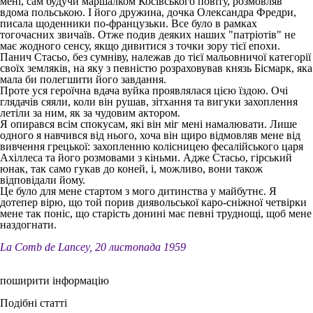
мені, сам будучи маршалком Косівського повіту, розмовляв
вдома польською. І його дружина, дочка Олександра Фредри,
писала щоденники по-французьки. Все було в рамках
тогочасних звичаїв. Отже подив деяких наших "патріотів" не
має жодного сенсу, якщо дивитися з точки зору тієї епохи.
Панич Стасьо, без сумніву, належав до тієї мальовничої категорії
своїх земляків, на яку з певністю розраховував князь Бісмарк, яка
мала би полегшити його завдання.
Проте уся героїчна вдача вуйка проявлялася цією їздою. Очі
глядачів сяяли, коли він рушав, зітхання та вигуки захоплення
летіли за ним, як за чудовим актором.
Я опирався всім спокусам, які він міг мені намалювати. Лише
одного я навчився від нього, хоча він щиро відмовляв мене від
вивчення грецької: захопленню колісницею фесалійського царя
Ахіллеса та його розмовами з кіньми. Адже Стасьо, гірський
юнак, так само гукав до коней, і, можливо, вони також
відповідали йому.
Це було для мене стартом з мого дитинства у майбутнє. Я
дотепер вірю, що той порив диявольської каро-сніжної четвірки
мене так поніс, що старість донині має певні труднощі, щоб мене
наздогнати.
La Comb de Lancey, 20 листопада 1959
поширити інформацію
Подібні статті