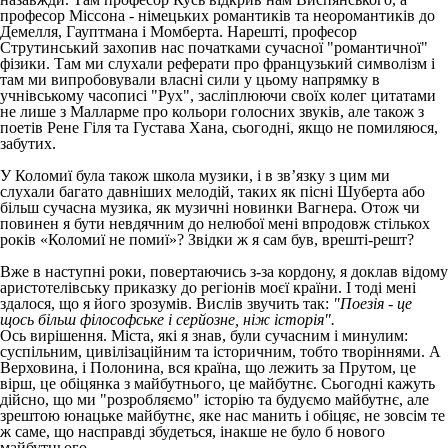
професор Міссона - німецьких романтиків та неоромантиків до
Демелля, Гауптмана і Момберта. Нарешті, професор
Струтинський захопив нас початками сучасної "романтичної"
фізики. Там ми слухали реферати про французький символізм і
там ми випробовували власні сили у цьому напрямку в
учнівському часописі "Рух", засліплюючи своїх колег цитатами
не лише з Малларме про кольори голосних звуків, але також з
поетів Рене Гіля та Густава Хана, сьогодні, якщо не помиляюся,
забутих.
У Коломиї була також школа музики, і в зв’язку з цим ми
слухали багато давніших мелодій, таких як пісні Шуберта або
більш сучасна музика, як музичні новинки Вагнера. Отож чи
повинен я бути невдячним до нелюбої мені впродовж стількох
років «Коломиї не помиї»? Звідки ж я сам був, врешті-решт?
Вже в наступні роки, повертаючись з-за кордону, я доклав відому
аристотелівську приказку до регіонів моєї країни. І тоді мені
здалося, що я його зрозумів. Вислів звучить так:
"Поезія - це
щось більш філософське і серйозне, ніж історія".
Ось вирішення. Міста, які я знав, були сучасним і минулим:
суспільним, цивілізаційним та історичним, тобто творіннями. А
Верховина, і Полонина, вся країна, що лежить за Прутом, це
вірш, це обіцянка з майбутнього, це майбутнє. Сьогодні кажуть
дійсно, що ми "розробляємо" історію та будуємо майбутнє, але
зрештою юнацьке майбутнє, яке нас манить і обіцяє, не зовсім те
ж саме, що насправді збудеться, інакше не було б нового
майбутнього.