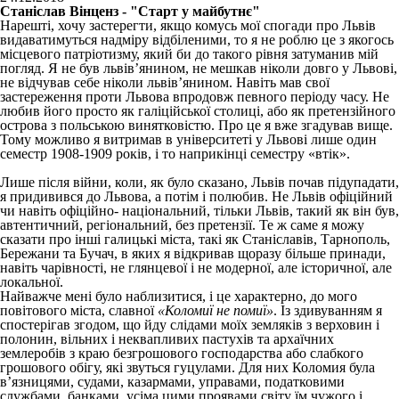
Станіслав Вінценз - "Старт у майбутнє"
Нарешті, хочу застерегти, якщо комусь мої спогади про Львів
видаватимуться надміру відбіленими, то я не роблю це з якогось
місцевого патріотизму, який би до такого рівня затуманив мій
погляд. Я не був львів’янином, не мешкав ніколи довго у Львові,
не відчував себе ніколи львів’янином. Навіть мав свої
застереження проти Львова впродовж певного періоду часу. Не
любив його просто як галіційської столиці, або як претензійного
острова з польською винятковістю. Про це я вже згадував вище.
Тому можливо я витримав в університеті у Львові лише один
семестр 1908-1909 років, і то наприкінці семестру «втік».
Лише після війни, коли, як було сказано, Львів почав підупадати,
я придивився до Львова, а потім і полюбив. Не Львів офіційний
чи навіть офіційно- національний, тільки Львів, такий як він був,
автентичний, регіональний, без претензії. Те ж саме я можу
сказати про інші галицькі міста, такі як Станіславів, Тарнополь,
Бережани та Бучач, в яких я відкривав щоразу більше принади,
навіть чарівності, не глянцевої і не модерної, але історичної, але
локальної.
Найважче мені було наблизитися, і це характерно, до мого
повітового міста, славної
«Коломиї не помиї»
. Із здивуванням я
спостерігав згодом, що йду слідами моїх земляків з верховин і
полонин, вільних і неквапливих пастухів та архаїчних
землеробів з краю безгрошового господарства або слабкого
грошового обігу, які звуться гуцулами. Для них Коломия була
в’язницями, судами, казармами, управами, податковими
службами, банками, усіма цими проявами світу їм чужого і