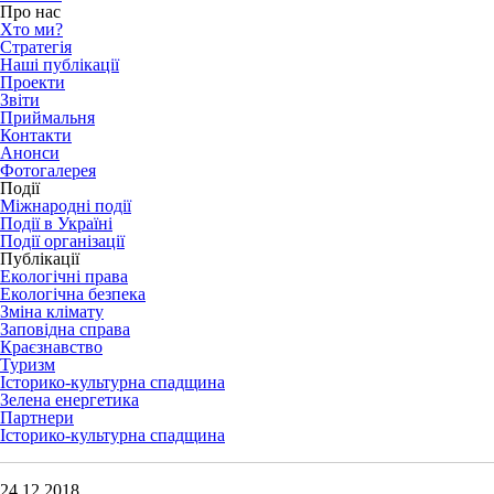
Про нас
Хто ми?
Стратегія
Наші публікації
Проекти
Звіти
Приймальня
Контакти
Анонси
Фотогалерея
Події
Міжнародні події
Події в Україні
Події організації
Публікації
Екологічні права
Екологічна безпека
Зміна клімату
Заповідна справа
Краєзнавство
Туризм
Історико-культурна спадщина
Зелена енергетика
Партнери
Історико-культурна спадщина
24.12.2018