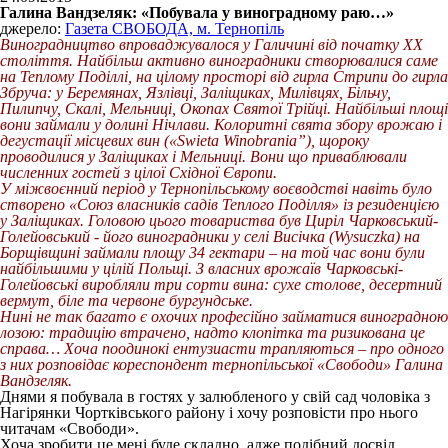
Галина Вандзеляк: «Побувала у виноградному раю…»
джерело:
Газета СВОБОДА, м. Тернопіль
Виноградництво впроваджувалося у Галичині від початку ХХ
століття. Найбільш активно виноградники створювалися саме
на Теплому Поділлі, на цілому просторі від гирла Стрипи до гирла
Збруча: у Беремянах, Язлівці, Заліщиках, Милівцях, Більчу,
Пилипчу, Скалі, Мельниці, Окопах Святої Трійці. Найбільші площі
вони займали у долині Нічлави. Колоритні свята збору врожаю і
дегустації місцевих вин («Swieta Winobrania”), щороку
проводилися у Заліщиках і Мельниці. Вони що приваблювали
численних гостей з цілої Східної Європи.
У міжвоєнний період у Тернопільському воєводстві навіть було
створено «Союз власників садів Теплого Поділля» із резиденцією
у Заліщиках. Головою цього товариства був Циріл Чарковський-
Голейовський - його виноградники у селі Висічка (Wysuczka) на
Борщівщині займали площу 34 гектари – на той час вони були
найбільшими у цілій Польщі. З власних врожаїв Чарковські-
Голейовські виробляли три сорти вина: сухе столове, десертний
вермут, біле та червоне бургундське.
Нині не так багато є охочих професійно займатися виноградною
лозою: традицію втрачено, надто клопітка та ризикована це
справа… Хоча поодинокі ентузиасти трапляються – про одного
з них розповідає кореспондент тернопільської «Свободи» Галина
Вандзеляк.
Днями я побувала в гостях у залюбленого у свій сад чоловіка з
Нагірянки Чортківського району і хочу розповісти про нього
читачам «Свободи».
Хоча зробити це мені буде складно, адже подібний досвід