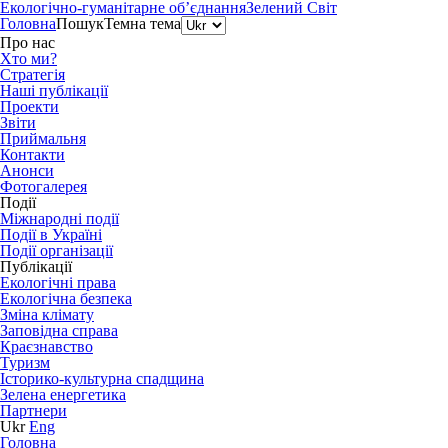
Екологічно-гуманітарне об’єднання
Зелений Світ
Головна
Пошук
Темна тема
Про нас
Хто ми?
Стратегія
Наші публікації
Проекти
Звіти
Приймальня
Контакти
Анонси
Фотогалерея
Події
Міжнародні події
Події в Україні
Події організації
Публікації
Екологічні права
Екологічна безпека
Зміна клімату
Заповідна справа
Краєзнавство
Туризм
Історико-культурна спадщина
Зелена енергетика
Партнери
Ukr
Eng
Головна