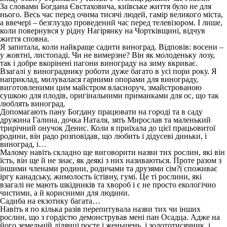
За словами Богдана Євстаховича, київське життя було не для
нього. Весь час перед очима тисячі людей, гамір великого міста,
а ввечері – безглуздо проведений час перед телевізором. І лише,
коли повернувся у рідну Нагірянку на Чортківщині, відчув
життя сповна.
Я запитала, коли найкраще садити виноград. Відповів: восени –
у жовтні, листопаді. Чи не вимерзне? Він як молоденьку лозу,
так і добре вкорінені пагони винограду на зиму вкриває.
Взагалі у винограднику роботи дуже багато в усі пори року. Я
наприклад, милувалася гарними опорами для винограду,
виготовленими цим майстром власноруч, змайстрованою
сушкою для плодів, оригінальними приманками для ос, що так
люблять виноград.
Допомагають пану Богдану працювати на городі та в саду
дружина Галина, дочка Наталя, зять Мирослав та маленький
трирічний онучок Денис. Коли я приїхала до цієї працьовитої
родини, він радо розповідав, що любить і дідусеві диньки, і
виноград, і…
Малому навіть складно ще виговорити назви тих рослин, які він
їсть, він ще й не знає, як деякі з них називаються. Проте разом з
іншими членами родини, родичами та друзями сім?ї споживає
іргу канадську, жимолость їстівну, гумі. Це ті рослини, які
взагалі не мають шкідників та хвороб і є не просто екологічно
чистими, а й корисними для людини.
Садиба на екзотику багата…
Навіть я по кілька разів перепитувала назви тих чи інших
рослин, що з гордістю демонстрував мені пан Осадца. Адже на
його земельній ділянці росте і женьшень, і золототисячник, і