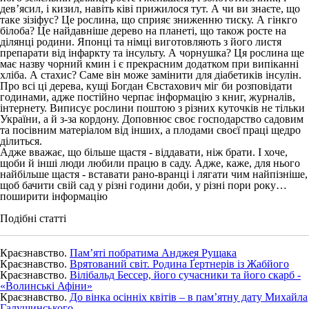
дев’ясил, і кизил, навіть ківі прижилося тут. А чи ви знаєте, що
таке зізіфус? Це рослина, що сприяє зниженню тиску. А гінкго
білоба? Це найдавніше дерево на планеті, що також росте на
ділянці родини. Японці та німці виготовляють з його листя
препарати від інфаркту та інсульту. А чорнушка? Ця рослина ще
має назву чорний кмин і є прекрасним додатком при випіканні
хліба. А стахис? Саме він може замінити для діабетиків інсулін.
Про всі ці дерева, кущі Богдан Євстахович міг би розповідати
годинами, адже постійно черпає інформацію з книг, журналів,
інтернету. Виписує рослини поштою з різних куточків не тільки
України, а й з-за кордону. Доповнює своє господарство садовим
та посівним матеріалом від інших, а плодами своєї праці щедро
ділиться.
Адже вважає, що більше щастя - віддавати, ніж брати. І хоче,
щоби й інші люди любили працю в саду. Адже, каже, для нього
найбільше щастя - вставати рано-вранці і лягати чим найпізніше,
щоб бачити свій сад у різні години доби, у різні пори року…
поширити інформацію
Подібні статті
Краєзнавство.
Пам’яті побратима Анджея Рущака
Краєзнавство.
Врятований світ. Родина Ґертнерів із Жабйого
Краєзнавство.
Вілібальд Бессер, його сучасники та його скарб -
«Волинські Афіни»
Краєзнавство.
До вінка осінніх квітів – в пам’ятну дату Михайла
Галущинського