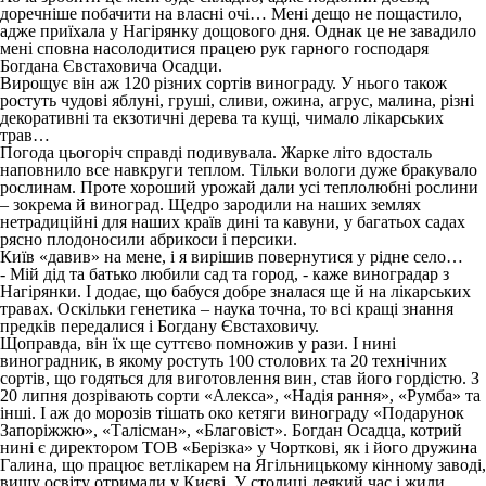
доречніше побачити на власні очі… Мені дещо не пощастило,
адже приїхала у Нагірянку дощового дня. Однак це не завадило
мені сповна насолодитися працею рук гарного господаря
Богдана Євстаховича Осадци.
Вирощує він аж 120 різних сортів винограду. У нього також
ростуть чудові яблуні, груші, сливи, ожина, агрус, малина, різні
декоративні та екзотичні дерева та кущі, чимало лікарських
трав…
Погода цьогоріч справді подивувала. Жарке літо вдосталь
наповнило все навкруги теплом. Тільки вологи дуже бракувало
рослинам. Проте хороший урожай дали усі теплолюбні рослини
– зокрема й виноград. Щедро зародили на наших землях
нетрадиційні для наших країв дині та кавуни, у багатьох садах
рясно плодоносили абрикоси і персики.
Київ «давив» на мене, і я вирішив повернутися у рідне село…
- Мій дід та батько любили сад та город, - каже виноградар з
Нагірянки. І додає, що бабуся добре зналася ще й на лікарських
травах. Оскільки генетика – наука точна, то всі кращі знання
предків передалися і Богдану Євстаховичу.
Щоправда, він їх ще суттєво помножив у рази. І нині
виноградник, в якому ростуть 100 столових та 20 технічних
сортів, що годяться для виготовлення вин, став його гордістю. З
20 липня дозрівають сорти «Алекса», «Надія рання», «Румба» та
інші. І аж до морозів тішать око кетяги винограду «Подарунок
Запоріжжю», «Талісман», «Благовіст». Богдан Осадца, котрий
нині є директором ТОВ «Берізка» у Чорткові, як і його дружина
Галина, що працює ветлікарем на Ягільницькому кінному заводі,
вищу освіту отримали у Києві. У столиці деякий час і жили.