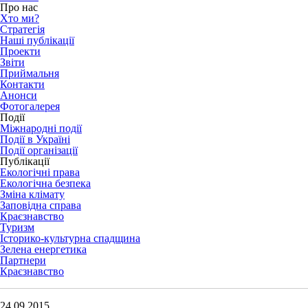
Про нас
Хто ми?
Стратегія
Наші публікації
Проекти
Звіти
Приймальня
Контакти
Анонси
Фотогалерея
Події
Міжнародні події
Події в Україні
Події організації
Публікації
Екологічні права
Екологічна безпека
Зміна клімату
Заповідна справа
Краєзнавство
Туризм
Історико-культурна спадщина
Зелена енергетика
Партнери
Краєзнавство
24.09.2015