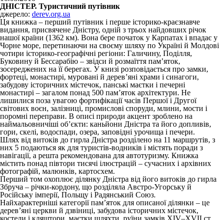
ДНІСТЕР. Туристичний путівник
джерело:
derev.org.ua
Ця книжка – перший путівник і перше історико-краєзнавче
видання, присвячене Дністру, одній з трьох найдовших річок
нашої країни (1362 км). Вона бере початок у Карпатах і впадає у
Чорне море, перетинаючи на своєму шляху по Україні й Молдові
чотири історико-географічні регіони: Галичину, Поділля,
Буковину й Бессарабію – звідси й розмаїття пам’яток,
зосереджених на її берегах. У книзі розповідається про замки,
фортеці, монастирі, муровані й дерев’яні храми і синагоги,
забудову історичних містечок, панські маєтки і печерні
монастирі – загалом понад 500 пам’яток архітектури. Не
лишилися поза увагою фортифікації часів Першої і Другої
світових воєн, залізниці, промислові споруди, млини, мости і
поромні переправи. В описі природи акцент зроблено на
наймальовничіші об’єкти: каньйони Дністра та його допливів,
гори, скелі, водоспади, озера, заповідні урочища і печери.
Шлях від витоків до гирла Дністра розділено на 11 маршрутів, з
них 5 подаються як для туристів-водників і містять поради з
навігації, а решта рекомендована для автотуризму. Книжка
містить понад півтори тисячі ілюстрацій – сучасних і архівних
фотографій, малюнків, картосхем.
Перший том охоплює ділянку Дністра від його витоків до гирла
Збруча – річки-кордону, що розділяла Австро-Угорську й
Російську імперії, Польщу і Радянський Союз.
Найхарактерніші категорії пам’яток для описаної ділянки – це
дерев’яні церкви й дзвіниці, забудова історичних містечок,
костели і кляштори, маєтки шляхти, руїни замків XIV–XVII ст.