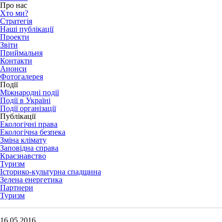
Про нас
Хто ми?
Стратегія
Наші публікації
Проекти
Звіти
Приймальня
Контакти
Анонси
Фотогалерея
Події
Міжнародні події
Події в Україні
Події організації
Публікації
Екологічні права
Екологічна безпека
Зміна клімату
Заповідна справа
Краєзнавство
Туризм
Історико-культурна спадщина
Зелена енергетика
Партнери
Туризм
16.05.2016