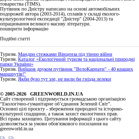
товариства (TIMS).
Путівник по Дністру написано на основі автомобільних
подорожей автора (2003-2014), сплавів у складі еколого-
культурологічної експедиції "Дністер" (2004-2013) та
опрацювання великого масиву літератури.
поширити інформацію
Подібні статті
Туризм.
Мандри стежками Вінценза під тінню війни
Туризм.
Каталог «Екологічний туризм та національні природні
парки України»
Туризм.
Вийшов друком путівник "ВелоКарпати" - 40 кращих
маршрутів!"
Туризм.
Якби було тут зле, не вили би гнізда лелеки
© 2005-2026 GREENWORLD.IN.UA
Сайт створений і підтримується громадською організацією
“Екологічно-гуманітарне об’єднання Зелений Світ”.
Основні цілі проєкту - збереження природної та історико-
культурної спадщини, а також захист екологічних прав.
Всі права захищено. Цитування інформації з цього сайту
дозволяється за умови обов'язкового посилання на
greenworld.in.ua