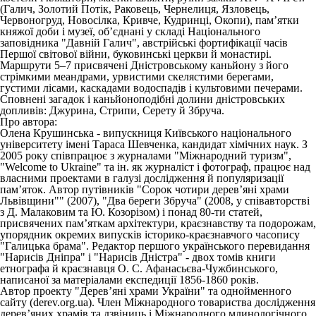
(Галич, Золотий Потік, Раковець, Чернелиця, Язловець,
Червоногруд, Новосілка, Кривче, Кудринці, Окопи), пам’ятки
княжої доби і музеї, об’єднані у складі Національного
заповідника "Давній Галич", австрійські фортифікації часів
Першої світової війни, буковинські церкви й монастирі.
Маршрути 5–7 присвячені Дністровському каньйону з його
стрімкими меандрами, урвистими скелястими берегами,
густими лісами, каскадами водоспадів і культовими печерами.
Сповнені загадок і каньйоноподібні долини дністровських
допливів: Джурина, Стрипи, Серету й Збруча.
Про автора:
Олена Крушинська - випускниця Київського національного
університету імені Тараса Шевченка, кандидат хімічних наук. З
2005 року співпрацює з журналами "Міжнародний туризм",
"Welcome to Ukraine" та ін. як журналіст і фотограф, працює над
власними проектами в галузі дослідження й популяризації
пам’яток. Автор путівників "Сорок чотири дерев’яні храми
Львівщини"" (2007), "Два береги Збруча" (2008, у співавторстві
з Д. Малаковим та Ю. Козорізом) і понад 80-ти статей,
присвячених пам’яткам архітектури, краєзнавству та подорожам,
упорядник окремих випусків історико-краєзнавчого часопису
"Галицька брама". Редактор першого українського перевидання
"Нарисів Дніпра" і "Нарисів Дністра" - двох томів книги
етнографа й краєзнавця О. С. Афанасьєва-Чужбинського,
написаної за матеріалами експедиції 1856-1860 років.
Автор проекту "Дерев’яні храми України" та однойменного
сайту (derev.org.ua). Член Міжнародного товариства дослідження
дерев’яних храмів та дзвіниць і Міжнародного млинологічного