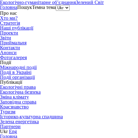
Екологічно-гуманітарне об’єднання
Зелений Світ
Головна
Пошук
Темна тема
Про нас
Хто ми?
Стратегія
Наші публікації
Проекти
Звіти
Приймальня
Контакти
Анонси
Фотогалерея
Події
Міжнародні події
Події в Україні
Події організації
Публікації
Екологічні права
Екологічна безпека
Зміна клімату
Заповідна справа
Краєзнавство
Туризм
Історико-культурна спадщина
Зелена енергетика
Партнери
Ukr
Eng
Головна