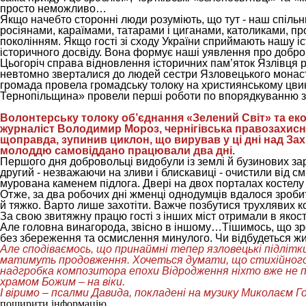
просто неможливо…
Якщо начебто сторонні люди розуміють, що тут - наш спільни
росіянами, караїмами, татарами і циганами, католиками, пр
поколінням. Якщо гості зі сходу України сприймають нашу іс
історичного досвіду. Вона формує наші уявлення про добро 
Цьогоріч справа відновлення історичних пам’яток Язлівця 
невтомно зверталися до людей сестри Язловецького монаст
громада провела громадську толоку на християнському цвин
Тернопільщина» провели перші роботи по впорядкуванню з
Волонтерську толоку об’єднання «Зелений Світ» та еко
журналіст Володимир Мороз, чернігівська правозахисниц
щоправда, зупинив циклон, що вирував у ці дні над За
молоддю самовіддано працювали два дні.
Першого дня добровольці видобули із землі й бузинових зар
другий - незважаючи на зливи і блискавиці - очистили від с
мурована каменем підлога. Двері на двох порталах костелу
Отже, за два робочих дні жменці однодумців вдалося зробит
й тяжко. Варто лише захотіти. Важче позбутися трухлявих к
За свою звитяжну працю гості з інших міст отримали в якост
Але головна винагорода, звісно в іншому…Тішимось, що зро
без збереження та осмислення минулого. Чи відбудеться жив
Але cподіваємось, що принаймні тепер язловецькі підліт
матимуть продовження. Хочеться думати, що стихійного в
надгробка композитора епохи Відродження ніхто вже не 
храмом Божим – на віки.
І віримо – псалми Давида, покладені на музику Миколаєм 
поширити інформацію