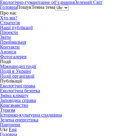
Екологічно-гуманітарне об’єднання
Зелений Світ
Головна
Пошук
Темна тема
Про нас
Хто ми?
Стратегія
Наші публікації
Проекти
Звіти
Приймальня
Контакти
Анонси
Фотогалерея
Події
Міжнародні події
Події в Україні
Події організації
Публікації
Екологічні права
Екологічна безпека
Зміна клімату
Заповідна справа
Краєзнавство
Туризм
Історико-культурна спадщина
Зелена енергетика
Партнери
Ukr
Eng
Головна