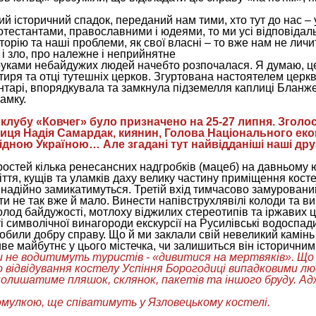
й історичний спадок, переданий нам тими, хто тут до нас – 
отестантами, православними і юдеями, то ми усі відповідаль
торію та наші проблеми, як свої власні – то вже нам не личи
і зло, про належне і неприйнятне
руками небайдужих людей начебто розпочалася. Я думаю, цей
иря та отці тутешніх церков. Згуртована настоятелем церк
тарі, впорядкувала та замкнула підземелля каплиці Бланже
амку.
клубу «Ковчег» було призначено на 25-27 липня. Зголос
я Надія Самардак, киянин, Голова Національного екоцен
хідною Україною… Але згадані тут найвідданіші наші др
остей кілька ренесансних надгробків (мацеб) на давньому ю
міття, кущів та уламків даху велику частину приміщення кост
 надійно замикатимуться. Третій вхід тимчасово замурован
и не так вже й мало. Винести напівструхлявілі колоди та ви
олод байдужості, мотлоху віджилих стереотипів та іржавих 
і символічної винагороди екскурсії на Русилівські водоспад
били добру справу. Що й ми заклали свій невеликий камінь
е майбутнє у цього містечка, чи залишиться він історичним
ки не водитимуть туристів - «дивитися на мертвяків». Що
ідвідування костелу Успіння Борогодиці випадковими люд
полишатиме пляшок, склянок, пакетів та іншого бруду. А
Гомулкою, ще співатимуть у Язловецькому костелі.