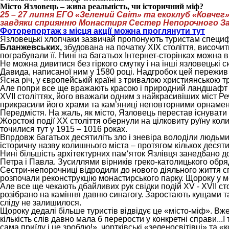
Місто Язловець – жива реальність, чи історичний міф?
25 – 27 липня ЕГО «Зелений Світ» та екоклуб «Ковче
завдяки сприянню Монастиря Сестер Непорочного З
Фоторепортаж з місця акції можна проглянути
тут
Язловецькі хлопчаки зазвичай пропонують туристам специф
Бланжевських,
збудована на початку XIX століття, височи
пограбували її. Нині на багатьох Інтернет-сторінках можна в
Не можна дивитися без гіркого смутку і на інші язловецькі 
Давида, написаної ним у 1580 році. Надгробок цей пережив к
Ясна річ, у європейській країні з тривалою християнською 
Але попри все ще вражають красою і природний ландшафт і с
XVII століттях, його вважали одним з найкрасивіших міст Ре
прикрасили його храми та кам’яниці неповторними орнамент
Передмістя. На жаль, як місто, Язловець перестав існувати щ
Жорстокі події ХХ століття обернули на цілковиту руїну ко
точилися тут у 1915 – 1016 роках.
Впрдовж багатьох десятиліть зло і зневіра володіли людьми 
історичну назву колишнього міста – протягом кількох деся
Нині більшість архітектурних пам‘яток Язлівця занедбано 
Петра і Павла. Зусиллями вірників греко-католицького обря
Сестри-непорочниці відродили до нового діяльного життя с
розпочали реконструкцію монастирського парку. Щороку у мон
Але все ще чекають дбайливих рук свідки подій XV - XVIІ ст
розібрано на каміння давню синагогу. Заростають кущами та
сліду не залишилося.
Щороку дедалі більше туристів відвідує це «місто-міф». Вже
кількість слів давно мала б перерости у конкретні справи...І
сама приїду і це зроблю!», чортківські «зеленосвітівці» та «