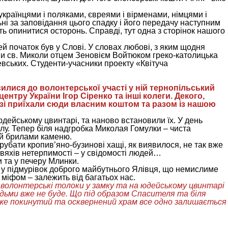
українцями і поляками, євреями і вірменами, німцями і
ні за заповідання цього спадку і його передачу наступним
ть опинитися осторонь. Справді, тут одна з сторінок нашого
 початок був у Слові. У словах любові, з яким щодня
ви св. Миколи отцем Зеновієм Войтюком греко-католицька
вських. Студенти-учасники проекту «Квітуча
илися до волонтерської участі у ній тернопільський
тру України Ігор Сіренко та інші колеги. Декого,
узі приїхали сюди власним коштом та разом із нашою
дейському цвинтарі, та наново встановили їх. У день
елу. Тепер біля надгробка Миколая Гомулки – чиста
ий брилами каменю.
рубати кропив’яно-бузинові хащі, як виявилося, не так вже
цвяхів нетерпимості – у свідомості людей…
и та у печеру Млинки.
 у підмурівок доброго майбутнього Ялівця, що немислиме
 міфом – залежить від багатьох нас.
 волонтерські толоки у замку та на юдейському цвинтарі
ьми вже не буде. Що під образом Спасителя та біля
дже покинутий та осквернений храм все одно залишається