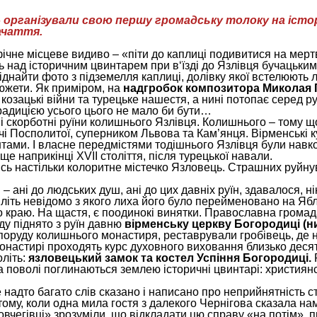
г» організували свою першу громадську толоку на іст
ачаття.
ічне місцеве видиво – «піти до каплиці подивитися на мер
ть над історичним цвинтарем при в‘їзді до Язлівця бучацьки
іднайти фото з підземелля каплиці, долівку якої встелюють л
сюжети. Як приміром, на
надгробок композитора Миколая
озацькі війни та турецьке нашестя, а нині потопає серед ру
традицією усього цього не мало би бути…
корботні руїни колишнього Язлівця. Колишнього – тому що м
чі Посполитої, суперником Львова та Кам’янця. Вірменські ку
ами. І власне передмістями тодішнього Язлівця були навко
е наприкінці XVII століття, після турецької навали.
лись настільки колоритне містечко Язловець. Страшних руйну
– ані до людських душ, ані до цих давніх руїн, здавалося, 
тиліть невідомо з якого лиха його було перейменовано на Я
до краю. На щастя, є поодинокі винятки. Православна гром
ду піднято з руїн давню
вірменську церкву Богородиці (ни
поруду колишнього монастиря, реставрували гробівець, де н
астирі проходять курс духовного виховання близько десяти т
оліть:
язловецький замок та костел Успіння Богородиці.
Р
 поволі поглинаються землею історичні цвинтарі: християнс
 надто багато слів сказано і написано про неприйнятність ст
 тому, коли одна мила гостя з далекого Чернігова сказала нам 
ковчегівці» зрозуміли, що відкладати цю справу «на потім», пи