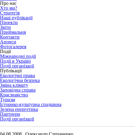
Про нас
Хто ми?
Стратегія
Наші публікації
Проекти
Звіти
Приймальня
Контакти
Анонси
Фотогалерея
Події
Міжнародні події
Події в Україні
Події організації
Публікації
Екологічні права
Екологічна безпека
Зміна клімату
Заповідна справа
Краєзнавство
Туризм
Історико-культурна спадщина
Зелена енергетика
Партнери
Події організації
04.08.2008 Олександр Степаненко