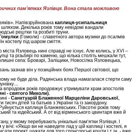
оричних пам’ятках Язлівця. Вона стала можливою
твяків». Напівзруйнована
каплиця-усипальниця
м шляхом. Декілька років тому невідомі вандали
юдські рештки та розбиті труни.
 Гомулки
(Гомоли) - славетного автора музики до псалмів
їн костелу під шаром сміття.
іста Язловець нині справді не існує. Але колись, у XVІ –
пці та різьбярі по каменю, що кілька століть мешкали тут,
лишні села: Броварі, Заліщики, Новосілка Язловецька,
вань зазнав він у позиційних боях Першої світової, що
нікому не буде діла. Радянська влада намагалася стерти саму
блунівку…
ада впродовж років продовжує утримувати храм апостолів
ні - святого Миколи).
ині -
Санктуарій Блаженної Марцеліни Даровської,
исяч дітей та батьків з України та із закордону.
уйнується каплиця Бланжевських. Півсотні років тому
ький та юдейський. А от від вірменського цвинтаря вже й
ану, у якому перебувають унікальні пам‘ятки Язлівця. І
у вічі: «Якщо ви не наведете лад у цій каплиці і костелі, я
сати проект, шукати для того спонсорські кошти і т. ін. - вже