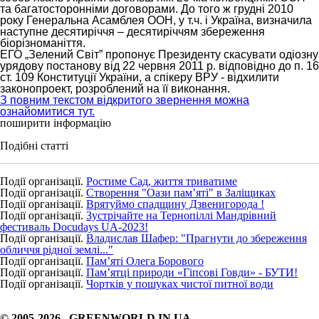
та багатосторонніми договорами. До того ж грудні 2010
року Генеральна Асамблея ООН, у т.ч. і Україна, визначила
наступне десятиріччя – десятиріччям збереження
біорізноманіття.
ЕГО „Зелений Світ” пропонує Президенту скасувати одіозну
урядову постанову від 22 червня 2011 р. відповідно до п. 16
ст. 109 Конституції України, а спікеру ВРУ - відхилити
законопроект, розроблений на її виконання.
З повним текстом відкритого звернення можна
ознайомитися тут.
поширити інформацію
Подібні статті
Події організації.
Ростиме Сад, життя триватиме
Події організації.
Створення "Оази пам’яті" в Заліщиках
Події організації.
Врятуймо спадщину Дзвенигорода !
Події організації.
Зустрічайте на Тернопіллі Мандрівний
фестиваль Docudays UA-2023!
Події організації.
Владислав Шафер: "Прагнути до збереження
обличчя рідної землі..."
Події організації.
Пам’яті Олега Борового
Події організації.
Пам’ятці природи «Гіпсові Говди» - БУТИ!
Події організації.
Чортків у пошуках чистої питної води
© 2005-2026 GREENWORLD.IN.UA