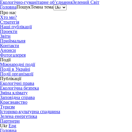
Екологічно-гуманітарне об’єднання
Зелений Світ
Головна
Пошук
Темна тема
Про нас
Хто ми?
Стратегія
Наші публікації
Проекти
Звіти
Приймальня
Контакти
Анонси
Фотогалерея
Події
Міжнародні події
Події в Україні
Події організації
Публікації
Екологічні права
Екологічна безпека
Зміна клімату
Заповідна справа
Краєзнавство
Туризм
Історико-культурна спадщина
Зелена енергетика
Партнери
Ukr
Eng
Головна