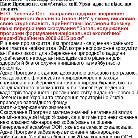
Пане Президенте, спам’ятайте свій Уряд, адже не відає, що
творить!
ЕГО „Зелений Світ” направив відкрите звернення
Президентові України та Голові ВРУ, у якому висловив
свою стурбованість прийняттям Постанови Кабміну,
якою передбачено скасування "Загальнодержавної
програми формування національної екологічної
мережі України на 2000-2015 роки".
Рішення про закриття цієї програми - свідчення крайнього
невігластва керівництва КМУ, котре неспроможне зрозуміти
ані її важливості для збереження природної спадщини
українського народу, ані наслідків свого рішення для
здоров’я й благополуччя нинішнього та майбутнього
поколінь.
Адже Програма є єдиною державною цільовою програмою,
яка дозволяє фінансувати природоохоронні заходи,
спрямовані на збереження живої природи України, біо- та
ландшафтного різноманіття, у т.ч. забезпечує ведення
кадастрів тваринного і рослинного світу, видання Червоної і
Зеленої книг України та створення територій і об’єктів
природно-заповідного фонду
загальнодержавного значення.
Скасування Програми матиме значний негативний вплив
на міжнародний імідж України, свідчитиме про невиконання
нею власних міжнародних зобов’язань та рішень
Генеральної асамблеї ООН, яке вона сама ж схвалювала.
Адже Програма забезпечує виконання міжнародних
зобов’язань України за більш ніж 20-ма конвенціями ООН