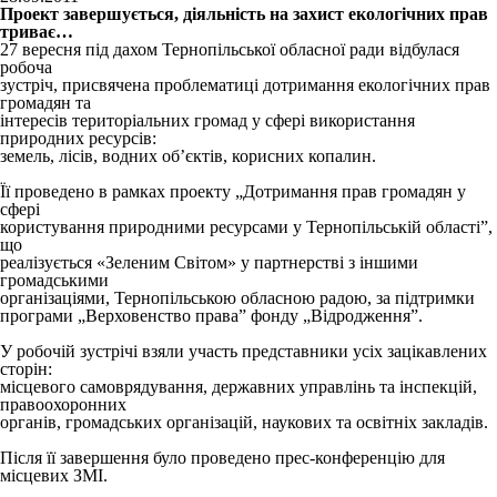
Проект завершується, діяльність на захист екологічних прав
триває…
27 вересня під дахом Тернопільської обласної ради відбулася
робоча
зустріч, присвячена проблематиці дотримання екологічних прав
громадян та
інтересів територіальних громад у сфері використання
природних ресурсів:
земель, лісів, водних об’єктів, корисних копалин.
Її проведено в рамках проекту „Дотримання прав громадян у
сфері
користування природними ресурсами у Тернопільській області”,
що
реалізується «Зеленим Світом» у партнерстві з іншими
громадськими
організаціями, Тернопільською обласною радою, за підтримки
програми „Верховенство права” фонду „Відродження”.
У робочій зустрічі взяли участь представники усіх зацікавлених
сторін:
місцевого самоврядування, державних управлінь та інспекцій,
правоохоронних
органів, громадських організацій, наукових та освітніх закладів.
Після її завершення було проведено прес-конференцію для
місцевих ЗМІ.