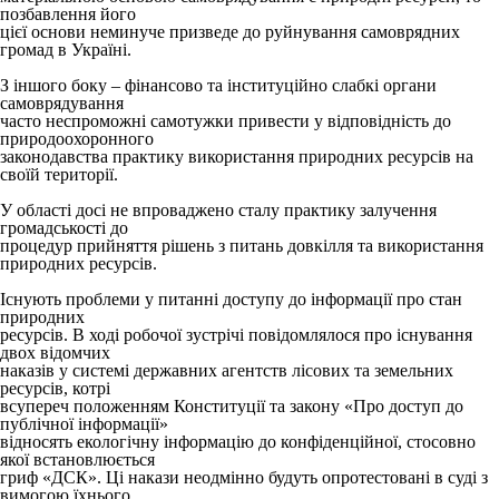
позбавлення його
цієї основи неминуче призведе до руйнування самоврядних
громад в Україні.
З іншого боку – фінансово та інституційно слабкі органи
самоврядування
часто неспроможні самотужки привести у відповідність до
природоохоронного
законодавства практику використання природних ресурсів на
своїй території.
У області досі не впроваджено сталу практику залучення
громадськості до
процедур прийняття рішень з питань довкілля та використання
природних ресурсів.
Існують проблеми у питанні доступу до інформації про стан
природних
ресурсів. В ході робочої зустрічі повідомлялося про існування
двох відомчих
наказів у системі державних агентств лісових та земельних
ресурсів, котрі
всупереч положенням Конституції та закону «Про доступ до
публічної інформації»
відносять екологічну інформацію до конфіденційної, стосовно
якої встановлюється
гриф «ДСК». Ці накази неодмінно будуть опротестовані в суді з
вимогою їхнього