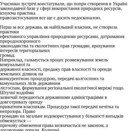
Учасники зустрічі констатували, що попри створення в Україні
законодавчої бази у сфері використання природних ресурсів,
існуюча практика
правозастосування все ще є досить недосконалою.
Перш за все держава, як найбільший власник, не створила
практики
ефективного управління природними ресурсами, дотримання
природоохоронного
законодавства та екологічних прав громадян, врахування
інтересів територіальних
громад.
Наприклад, гальмується процес розмежування земель
комунальної та
державної власності, продажу прав власності та оренди
земельних ділянок на
конкурентною процедурою, передачі колгоспних та
комунальних лісів державним
лісгоспам, формування регіональної екологічної мережі тощо.
Штучні водойми
зазвичай передаються державними адміністраціями в
довготривалу оренду
приватним власникам. Процедура такої передачі нечітка та
непрозора. Право
громадян на загальне водокористування у більшості випадків
обмежується —
причому обмеження права визначається не законом, а
договорами оренди. Колишні