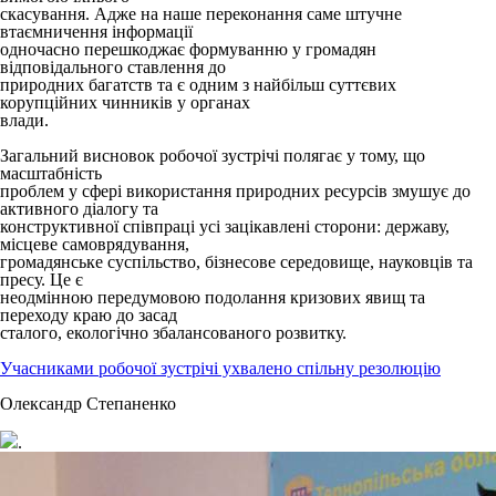
скасування. Адже на наше переконання саме штучне
втаємничення інформації
одночасно перешкоджає формуванню у громадян
відповідального ставлення до
природних багатств та є одним з найбільш суттєвих
корупційних чинників у органах
влади.
Загальний висновок робочої зустрічі полягає у тому, що
масштабність
проблем у сфері використання природних ресурсів змушує до
активного діалогу та
конструктивної співпраці усі зацікавлені сторони: державу,
місцеве самоврядування,
громадянське суспільство, бізнесове середовище, науковців та
пресу. Це є
неодмінною передумовою подолання кризових явищ та
переходу краю до засад
сталого, екологічно збалансованого розвитку.
Учасниками робочої зустрічі ухвалено спільну резолюцію
Олександр Степаненко
.