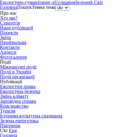
Екологічно-гуманітарне об’єднання
Зелений Світ
Головна
Пошук
Темна тема
Про нас
Хто ми?
Стратегія
Наші публікації
Проекти
Звіти
Приймальня
Контакти
Анонси
Фотогалерея
Події
Міжнародні події
Події в Україні
Події організації
Публікації
Екологічні права
Екологічна безпека
Зміна клімату
Заповідна справа
Краєзнавство
Туризм
Історико-культурна спадщина
Зелена енергетика
Партнери
Ukr
Eng
Головна