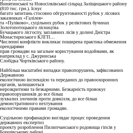
Винятинської та Новосілківської сільрад Заліщицького району
(810 тис. грн.). Існує
багато запитань стосовно обгрунтованості рубок у лісових
заказниках «Галілея»
та «Пуліково», суцільних рубок у реліктових бучинах
Золотопотоцького лісництва
Бучацького лісгоспу, заплавних лісів у долині Дністра
Монастириського КЛГП…
Численні конфлікти викликає поширена практика обмеження
орендарями
прав громадян на загальне користування водоймами, як
наприклад у с. Джуринська
Слобідка Чортківського району.
Найбільш масштабні випадки правопорушень, зафіксованих
Державною
екологічною інспекцією та переданих до правоохоронних
органів, залишаються
нерозкритими та безкарними. Безкарність провокує
правопорушників до все більш
зухвалих злочинів проти довкілля, до все більш
демонстративного нехтування
екологічними правами громадян.
Суцільною профанацією виглядає процес проведення
державних експертиз
проекту розроблення Пилипчанського родовища гіпсів у
Борщівському районі