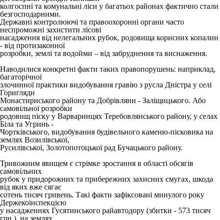
колгоспні та комунальні ліси у багатьох районах фактично стали
безгосподарними.
Державні контролюючі та правоохоронні органи часто
неспроможні захистити лісові
насадження від нелегальних рубок, родовища корисних копалин
- від протизаконної
розробки, землі та водойми – від забруднення та виснаження.
Наводилися конкретні факти таких правопорушень: наприклад,
багаторічної
злочинної практики видобування гравію з русла Дністра у селі
Горигляди
Монастириського району та Добрівляни - Заліщицького. Або
самовільної розробки
родовищ піску у Варваринцях Теребовлянського району, у селах
Біла та Угринь -
Чортківського, видобування будівельного каменю-пісковика на
землях Возилівської,
Русилівської, Золотопотоцької рад Бучацького району.
Тривожним явищем є стрімке зростання в області обсягів
самовільних
рубок у придорожних та прибережних захисних смугах, шкода
від яких вже сягає
сотень тисяч гривень. Такі факти зафіксовані минулого року
Держекоінспекцією
у насадженнях Гусятинського райавтодору (збитки - 573 тисяч
грн.), на землях