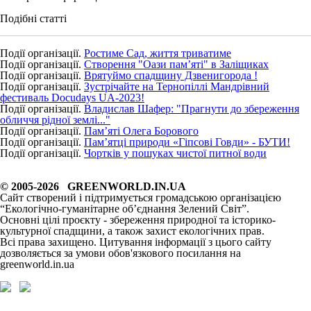
Подібні статті
Події організації.
Ростиме Сад, життя триватиме
Події організації.
Створення "Оази пам’яті" в Заліщиках
Події організації.
Врятуймо спадщину Дзвенигорода !
Події організації.
Зустрічайте на Тернопіллі Мандрівний
фестиваль Docudays UA-2023!
Події організації.
Владислав Шафер: "Прагнути до збереження
обличчя рідної землі..."
Події організації.
Пам’яті Олега Борового
Події організації.
Пам’ятці природи «Гіпсові Говди» - БУТИ!
Події організації.
Чортків у пошуках чистої питної води
© 2005-2026 GREENWORLD.IN.UA
Сайт створений і підтримується громадською організацією
“Екологічно-гуманітарне об’єднання Зелений Світ”.
Основні цілі проєкту - збереження природної та історико-
культурної спадщини, а також захист екологічних прав.
Всі права захищено. Цитування інформації з цього сайту
дозволяється за умови обов'язкового посилання на
greenworld.in.ua