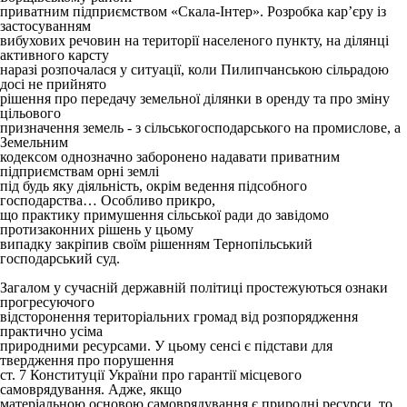
приватним підприємством «Скала-Інтер». Розробка кар’єру із
застосуванням
вибухових речовин на території населеного пункту, на ділянці
активного карсту
наразі розпочалася у ситуації, коли Пилипчанською сільрадою
досі не прийнято
рішення про передачу земельної ділянки в оренду та про зміну
цільового
призначення земель - з сільськогосподарського на промислове, а
Земельним
кодексом однозначно заборонено надавати приватним
підприємствам орні землі
під будь яку діяльність, окрім ведення підсобного
господарства… Особливо прикро,
що практику примушення сільської ради до завідомо
протизаконних рішень у цьому
випадку закріпив своїм рішенням Тернопільський
господарський суд.
Загалом у сучасній державній політиці простежуються ознаки
прогресуючого
відсторонення територіальних громад від розпорядження
практично усіма
природними ресурсами. У цьому сенсі є підстави для
твердження про порушення
ст. 7 Конституції України про гарантії місцевого
самоврядування. Адже, якщо
матеріальною основою самоврядування є природні ресурси, то