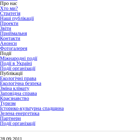
Про нас
Хто ми?
Стратегія
Наші публікації
Проекти
Звіти
Приймальня
Контакти
Анонси
Фотогалерея
Події
Міжнародні події
Події в Україні
Події організації
Публікації
Екологічні права
Екологічна безпека
Зміна клімату
Заповідна справа
Краєзнавство
Туризм
Історико-культурна спадщина
Зелена енергетика
Партнери
Події організації
28.09.2011