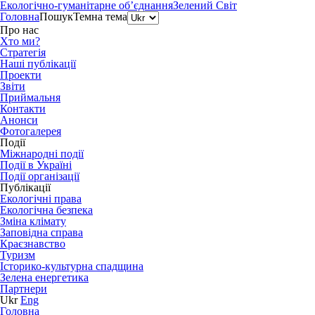
Екологічно-гуманітарне об’єднання
Зелений Світ
Головна
Пошук
Темна тема
Про нас
Хто ми?
Стратегія
Наші публікації
Проекти
Звіти
Приймальня
Контакти
Анонси
Фотогалерея
Події
Міжнародні події
Події в Україні
Події організації
Публікації
Екологічні права
Екологічна безпека
Зміна клімату
Заповідна справа
Краєзнавство
Туризм
Історико-культурна спадщина
Зелена енергетика
Партнери
Ukr
Eng
Головна