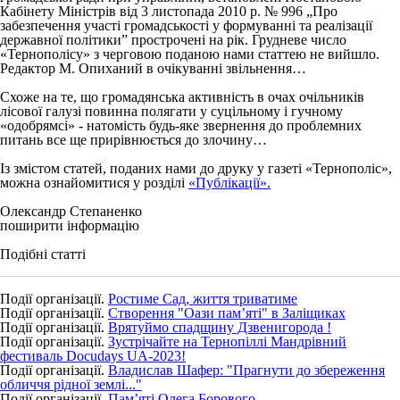
Кабінету Міністрів від 3 листопада 2010 р. № 996 „Про
забезпечення участі громадськості у формуванні та реалізації
державної політики” прострочені на рік. Грудневе число
«Тернополісу» з черговою поданою нами статтею не вийшло.
Редактор М. Опиханий в очікуванні звільнення…
Схоже на те, що громадянська активність в очах очільників
лісової галузі повинна полягати у суцільному і гучному
«одобрямсі» - натомість будь-яке звернення до проблемних
питань все ще прирівнюється до злочину…
Із змістом статей, поданих нами до друку у газеті «Тернополіс»,
можна ознайомитися у розділі
«Публікації».
Олександр Степаненко
поширити інформацію
Подібні статті
Події організації.
Ростиме Сад, життя триватиме
Події організації.
Створення "Оази пам’яті" в Заліщиках
Події організації.
Врятуймо спадщину Дзвенигорода !
Події організації.
Зустрічайте на Тернопіллі Мандрівний
фестиваль Docudays UA-2023!
Події організації.
Владислав Шафер: "Прагнути до збереження
обличчя рідної землі..."
Події організації.
Пам’яті Олега Борового