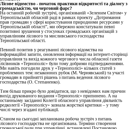
Лісове відомство - початок практики відкритості та діалогу з
громадськістю, чи черговий фарс?
На останній робочій зустрічі, організованій «Зеленим Світом» у
Тернопільській обласній раді в рамках проекту „Дотримання
прав громадян у сфері користування природними ресурсами у
Тернопільській області”, ми обережно констатували певні
позитивні зрушення у стосунках громадських організацій з
управлінням лісового та мисливського господарства
Тернопільської області.
Певний позитив у реагуванні лісового відомства на
інформаційні запити, оновлення інформації на інтернет-сторінці
управління та вихід кожного чергового числа обласної газети
лісівників «Тернополіс» були тому добрими підтвердженнями.
Ми навіть погодили друк у «Тернополісі» кількох статей з
проблемних тем: незаконних рубок (М. Чернявський) та участі
громадян в прийнятті рішень з питань ведення лісового
господарства (О. Степаненко).
Тим більш прикро було довідатися, що з невідомих нам причин
вихід друкованого видання «Тернополіс» припинено. А на
останньому засіданні Колегії обласного управління діяльність
редколегії «Тернополісу» зазнала жорсткої критики – у тому
числі через згадані публікації.
Станом на сьогодні запланована робоча зустріч з питань
лісового господарства не організована. Терміни створення
громадської ради при управлінні, встановлені Постановою