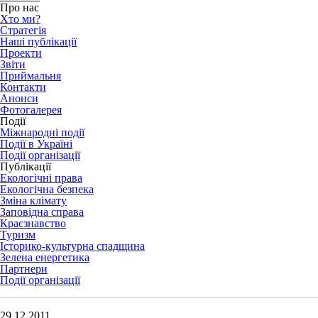
Про нас
Хто ми?
Стратегія
Наші публікації
Проекти
Звіти
Приймальня
Контакти
Анонси
Фотогалерея
Події
Міжнародні події
Події в Україні
Події організації
Публікації
Екологічні права
Екологічна безпека
Зміна клімату
Заповідна справа
Краєзнавство
Туризм
Історико-культурна спадщина
Зелена енергетика
Партнери
Події організації
29.12.2011