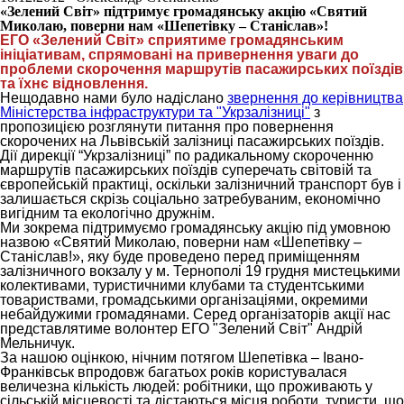
«Зелений Світ» підтримує громадянську акцію «Святий
Миколаю, поверни нам «Шепетівку – Станіслав»!
ЕГО «Зелений Світ» сприятиме громадянським
ініціативам, спрямовані на привернення уваги до
проблеми скорочення маршрутів пасажирських
поїздів
та їхнє відновлення.
Нещодавно нами було надіслано
звернення до керівництва
Міністерства інфраструктури та "Укрзалізниці"
з
пропозицією розглянути питання про повернення
скорочених на Львівській залізниці пасажирських поїздів.
Дії дирекції “Укрзалізниці” по радикальному скороченню
маршрутів пасажирських поїздів суперечать світовій та
європейській практиці, оскільки залізничний транспорт був і
залишається скрізь соціально затребуваним, економічно
вигідним та екологічно дружнім.
Ми зокрема підтримуємо громадянську акцію під умовною
назвою «Святий Миколаю, поверни нам «Шепетівку –
Станіслав!», яку буде проведено перед приміщенням
залізничного вокзалу у м. Тернополі 19 грудня мистецькими
колективами, туристичними клубами та студентськими
товариствами, громадськими організаціями, окремими
небайдужими громадянами. Серед організаторів акції нас
представлятиме волонтер ЕГО "Зелений Світ" Андрій
Мельничук.
За нашою оцінкою, нічним потягом Шепетівка – Івано-
Франківськ впродовж багатьох років користувалася
величезна кількість людей: робітники, що проживають у
сільській місцевості та дістаються місця роботи, туристи, що