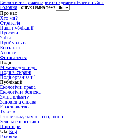
Екологічно-гуманітарне об’єднання
Зелений Світ
Головна
Пошук
Темна тема
Про нас
Хто ми?
Стратегія
Наші публікації
Проекти
Звіти
Приймальня
Контакти
Анонси
Фотогалерея
Події
Міжнародні події
Події в Україні
Події організації
Публікації
Екологічні права
Екологічна безпека
Зміна клімату
Заповідна справа
Краєзнавство
Туризм
Історико-культурна спадщина
Зелена енергетика
Партнери
Ukr
Eng
Головна