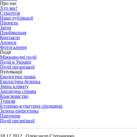
Про нас
Хто ми?
Стратегія
Наші публікації
Проекти
Звіти
Приймальня
Контакти
Анонси
Фотогалерея
Події
Міжнародні події
Події в Україні
Події організації
Публікації
Екологічні права
Екологічна безпека
Зміна клімату
Заповідна справа
Краєзнавство
Туризм
Історико-культурна спадщина
Зелена енергетика
Партнери
Події організації
18.12.2012 Олександр Степаненко