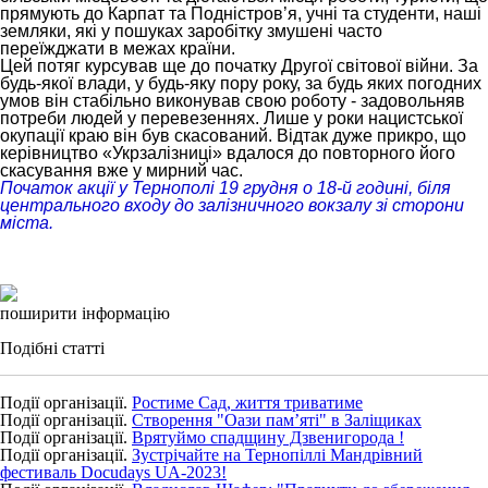
прямують до Карпат та Подністров’я, учні та студенти, наші
земляки, які у пошуках заробітку змушені часто
переїжджати в межах країни.
Цей потяг курсував ще до початку Другої світової війни. За
будь-якої влади, у будь-яку пору року, за будь яких погодних
умов він стабільно виконував свою роботу - задовольняв
потреби людей у перевезеннях. Лише у роки нацистської
окупації краю він був скасований. Відтак дуже прикро, що
керівництво «Укрзалізниці» вдалося до повторного його
скасування вже у мирний час.
Початок акції у Тернополі 19 грудня о 18-й годині, біля
центрального входу до залізничного вокзалу зі сторони
міста.
поширити інформацію
Подібні статті
Події організації.
Ростиме Сад, життя триватиме
Події організації.
Створення "Оази пам’яті" в Заліщиках
Події організації.
Врятуймо спадщину Дзвенигорода !
Події організації.
Зустрічайте на Тернопіллі Мандрівний
фестиваль Docudays UA-2023!