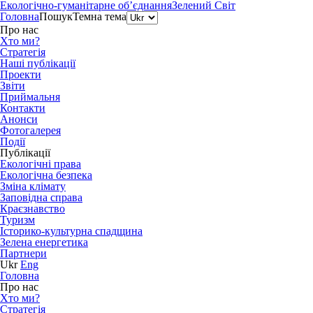
Екологічно-гуманітарне об’єднання
Зелений Світ
Головна
Пошук
Темна тема
Про нас
Хто ми?
Стратегія
Наші публікації
Проекти
Звіти
Приймальня
Контакти
Анонси
Фотогалерея
Події
Публікації
Екологічні права
Екологічна безпека
Зміна клімату
Заповідна справа
Краєзнавство
Туризм
Історико-культурна спадщина
Зелена енергетика
Партнери
Ukr
Eng
Головна
Про нас
Хто ми?
Стратегія