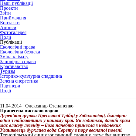
Наші публікації
Проекти
Звіти
Приймальня
Контакти
Анонси
Фотогалерея
Події
Публікації
Екологічні права
Екологічна безпека
Зміна клімату
Заповідна справа
Краєзнавство
Туризм
Історико-культурна спадщина
Зелена енергетика
Партнери
Події
11.04.2014 Олександр Степаненко
Принесена високою водою
Дерев’яна церква Пресвятої Трійці у Заболотівці, ймовірно –
одна з найдавніших у нашому краї. Як годиться, давній храм
має власну легенду – його начебто принесла з недалеких
Улашковець бурхлива вода Серету в пору весняної повені.
Тернопільський енциклопедичний словник датує будівництво