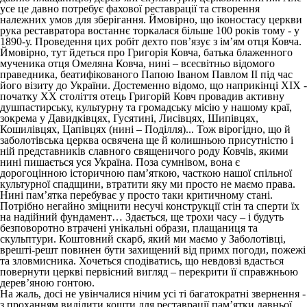
усе це давно потребує фахової реставрації та створення
належних умов для зберігання. Ймовірно, що іконостасу церкви
рука реставратора востаннє торкалася більше 100 років тому - у
1890-у. Проведення цих робіт дехто пов’язує з ім’ям отця Ковча.
Ймовірно, тут йдеться про Григорія Ковча, батька блаженного
мученика отця Омеляна Ковча, нині – всесвітньо відомого
праведника, беатифікованого Папою Іваном Павлом ІІ під час
його візиту до України. Достеменно відомо, що наприкінці ХІХ -
початку ХХ століття отець Григорій Ковч провадив активну
душпастирську, культурну та громадську місію у нашому краї,
зокрема у Давидківцях, Гусятині, Лисівцях, Шипівцях,
Кошилівцях, Цапівцях (нині – Поділля)... Тож вірогідно, що й
заболотівська церква освячена ще й колишньою присутністю і
ній представників славного священичого роду Ковчів, якими
нині пишається уся Україна. Поза сумнівом, вона є
дорогоцінною історичною пам’яткою, часткою нашої спільної
культурної спадщини, втратити яку ми просто не маємо права.
Нині пам’ятка перебуває у просто таки критичному стані.
Потрібно негайно зміцнити несучі конструкції стін та сперти їх
на надійний фундамент… Здається, ще трохи часу – і будуть
безповоротно втрачені унікальні образи, плащаниця та
скульптури. Коштовний скарб, який ми маємо у Заболотівці,
врешті-решт повинен бути захищений від примх погоди, пожежі
та зловмисника. Хочеться сподіватись, що невдовзі вдасться
повернути церкві первісний вигляд – перекрити її справжньою
дерев’яною гонтою.
На жаль, досі не увінчалися нічим усі ті багатократні звернення -
з проханням виділити кошти для реставрації пам’ятки давньої