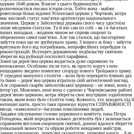
церкви 1646 роком. Власне з цього будівництва й
розпочинається писана історія села. Тобто вона - майже
ровесниця більш відомої Успенської церкви у Чорткові, котра
має високий статус пам’ятки архітектури національного
значення. Церкву у Заболотівці держава свого часу удостоїла
лише місцевим статусом. Та й він сам по собі – як і в багатьох
інших випадках - жодним чином не сприяв охороні та
збереженню самої пам’ятки. Але так сталося, що багаторічне
забуття поки що не зруйнувало храму. З іншого ж боку - забуття
врятувало його від пограбувань, непрофесійних перебудов та
реконструкцій. Всупереч державному недбальству святиню
зберегли від руйнації посполиті парафіяни.
Зовні ця дерев’яна церква видається дуже скромною та
непоказною. Особливо після того, як просто поруч з нею
нещодавно зведено помпезну споруду нового Троїцького храму.
У середині минулого століття – коли було перекрито бляхою дах
та баню – дерев’яна церква втратила свій автентичний вигляд.
Але справжні скарби заболотівської церквиці – не зовні, вони у
інтер’єрі. Можливо, нині вона є єдиною у Чортківському районі
дерев’яною церквою, котра зберегла своє внутрішнє оздоблення
таким, яким воно було століття тому. Кожного, хто заходить під її
непишні шати, просто таки пронизує відчуття СПРАВЖНОСТІ
місця, «намоленого» багатьма поколіннями людей.
Завдяки піклуванню голови церковного комітету, пана Петра
Попадюка, який впродовж кількох десятиліть був і залишається
справжнім янголом-охоронцем святині, донині вдалося зберегти
унікальний іконостас та образи роботи невідомих майстрів,
давню плащаницю, дерев’яні скульптури, церковні книги... Але