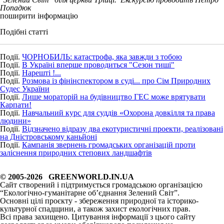
Попадюк
поширити інформацію
Подібні статті
Події.
ЧОРНОБИЛЬ: катастрофа, яка завжди з тобою
Події.
В Україні вперше проводиться "Сезон тиші"
Події.
Нарешті !...
Події.
Розмова із фінінспектором в суді... про Сім Природних
Судес України
Події.
Лише мораторій на будівництво ГЕС може врятувати
Карпати!
Події.
Hавчальний курс для суддів «Охорона довкілля та права
людини»
Події.
Відзначено відразу два екотуристичні проекти, реалізовані
на Дністровському каньйоні
Події.
Кампанія звернень громадських організацій проти
заліснення природних степових ландшафтів
© 2005-2026 GREENWORLD.IN.UA
Сайт створений і підтримується громадською організацією
“Екологічно-гуманітарне об’єднання Зелений Світ”.
Основні цілі проєкту - збереження природної та історико-
культурної спадщини, а також захист екологічних прав.
Всі права захищено. Цитування інформації з цього сайту