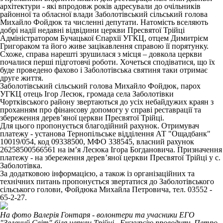
архітектури - які впродовж років адресували до очільників
районної та обласної влади Заболотівський сільський голова
Михайло Фойдюк та численні депутати. Натомість вселяють
добрі надії недавні відвідини церкви Пресвятої Трійці
Адміністратором Бучацької Єпархії УГКЦ, отцем Димитрієм
Григораком та його живе зацікавлення справою її порятунку.
Схоже, справа нарешті зрушилася з місця – довкола церкви
почалися перші підготовчі роботи. Хочеться сподіватися, що їх
буде проведено фахово і Заболотівська святиня таки отримає
друге життя.
Заболотівський сільський голова Михайло Фойдюк, парох
УГКЦ отець Ігор Лесюк, громада села Заболотівки
Чортківського району звертаються до усіх небайдужих краян з
проханням про фінансову допомогу у справі реставрації та
збереження дерев’яної церкви Пресвятої Трійці.
Для цього пропонується благодійний рахунок. Отримувач
платежу - установа Тернопільське відділення АТ "Ощадбанк"
10019/054, код 09338500, МФО 338545, власний рахунок
26258500566561 на ім’я Лесюка Ігора Богдановича. Призначення
платежу - на збереження дерев’яної церкви Пресвятої Трійці у с.
Заболотівка.
За додатковою інформацією, а також із організаційних та
технічних питань пропонується звертатися до Заболотівського
сільського голови, Фойдюка Михайла Петровича, тел. 03552 -
65-2-27.
На фото Валерія Гонтаря - волонтери та учасники ЕГО
"Зелений Світ" біля церкви Трійці. Екскурсію проводить Петро