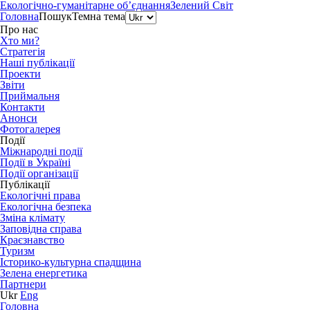
Екологічно-гуманітарне об’єднання
Зелений Світ
Головна
Пошук
Темна тема
Про нас
Хто ми?
Стратегія
Наші публікації
Проекти
Звіти
Приймальня
Контакти
Анонси
Фотогалерея
Події
Міжнародні події
Події в Україні
Події організації
Публікації
Екологічні права
Екологічна безпека
Зміна клімату
Заповідна справа
Краєзнавство
Туризм
Історико-культурна спадщина
Зелена енергетика
Партнери
Ukr
Eng
Головна