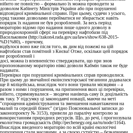
нібито не повністю – формально їх можна проводити за
дозволом Кабінету Міністрів України або при порушенні
відповідної кримінальної справи. При цьому, судячи з усього,
уряд такими дозволами перейматися не збирається: навіть
порядок їх надання не був розроблений. За весь період
мораторію відомо про надання лише одного дозволу в
природоохоронній сфері: на перевірку нафтобази під
Васильковим (http://zakon4.rada.gov.ua/laws/show/638-2015-
%D1%80), - причому,
відбулося воно вже після того, як дим від пожежі на цій
нафтобази став помітний з Києва! Отже, оскільки цей порядок
не розроблений і
досі, можна із впевненістю стверджувати, що при знов
пропонованому мораторію ніякі дозволи Кабмін також не буде
надавати.
Перевірки при порушенні кримінальних справ проводилися.
При цьому до звичайної екоінспекторської тяганини додавалася
ще й міліцейська, внаслідок чого вони тривали місяцями – а
разом з ними і порушення, на припинення яких ці перевірки,
нібито, спрямовувалися – зводячи нанівець саму їх доцільність
як таку. У підсумку ці законодавчі новації, маючи на меті
"спрощення адміністрування та зменшення навантаження на
малий та середній бізнес" (згідно Пояснювальної записки до
законопроекту № 3153), привели до паралічу контролю за
використанням природних ресурсів. Що, до речі, і прогнозувала
екологічна громадськість (http://pechenegy.org.ua/ru/node/1164).
Внаслідок введеного мораторію по всій країні екологічні
порушення стали масовими, а за своєю сутністю – безкарними,