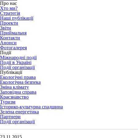
Про нас
Хто ми?
Стратегія
Наші публікації
Проекти
Звіти
Приймальня
Контакти
Анонси
Фотогалерея
Події
Міжнародні події
Події в Україні
Події організації
Публікації
Екологічні права
Екологічна безпека
Зміна клімату
Заповідна справа
Краєзнавство
Туризм
Історико-культурна спадщина
Зелена енергетика
Партнери
Події організації
23.11.2015