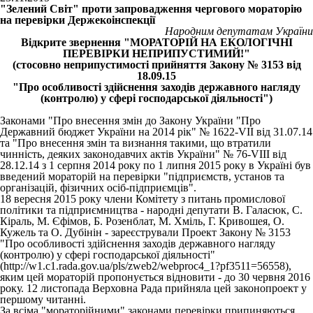
"Зелений Світ" проти запровадження чергового мораторію
на перевірки Держекоінспекції
Народним депутатам України
Відкрите звернення "МОРАТОРІЙ НА ЕКОЛОГІЧНІ
ПЕРЕВІРКИ НЕПРИПУСТИМИЙ!"
(стосовно неприпустимості прийняття Закону № 3153 від
18.09.15
"Про особливості здійснення заходів державного нагляду
(контролю) у сфері господарської діяльності")
Законами "Про внесення змін до Закону України "Про
Державний бюджет України на 2014 рік" № 1622-VII від 31.07.14
та "Про внесення змін та визнання такими, що втратили
чинність, деяких законодавчих актів України" № 76-VIII від
28.12.14 з 1 серпня 2014 року по 1 липня 2015 року в Україні був
введений мораторій на перевірки "підприємств, установ та
організацій, фізичних осіб-підприємців".
18 вересня 2015 року члени Комітету з питань промислової
політики та підприємництва - народні депутати В. Галасюк, С.
Кіраль, М. Єфімов, Б. Розенблат, М. Хміль, Г. Кривошея, О.
Кужель та О. Дубінін - зареєстрували Проект Закону № 3153
"Про особливості здійснення заходів державного нагляду
(контролю) у сфері господарської діяльності"
(http://w1.c1.rada.gov.ua/pls/zweb2/webproc4_1?pf3511=56558),
яким цей мораторій пропонується відновити - до 30 червня 2016
року. 12 листопада Верховна Рада прийняла цей законопроект у
першому читанні.
За всіма "мораторійними" законами перевірки припиняються