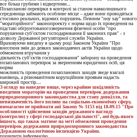
все більш грубими і відвертими...
Позапланові перевірки в контролі за станом навколишнього
середовища займають особливе місце – адже вони проводяться
стосовно реальних, відомих порушень. Певним "ноу хау" нового
"мораторійного" законопроекту є норма щодо їх проведення на
підставі обґрунтованогозвернення фізичної особи "про
порушення суб’єктом господарювання її законних прав" - з
дозволу Державної регуляторної служби України.
Враховуючи введену в цьому році Законом України "Про
внесення змін до деяких законодавчих актів України щодо
обмеження втручання у
діяльність суб’єктів господарювання" заборону на проведення
позапланових перевірок за зверненням юридичних осіб, ця
норма
можливість проведення позапланових заходів зведе взагалі
нанівець, а різноманітним корупційним проявам надасть
широкий простір....
З огляду на наведене вище, через крайню шкідливість
введення мораторію на проведення перевірок додержання
природоохоронного законодавства для стану довкілля, та
невизначеність його впливу на соціально-економічну сферу,
вимагаємо не приймати ані Закону № 3153 від 18.09.15 "Про
особливості здійснення заходів державного нагляду
(контролю) у сфері господарської діяльності", ані будь-якого
іншого, що також матиме на меті обмеження проведення
перевірок додержання природоохоронного законодавства
Державною екологічною інспекцією України.
поширити інформацію