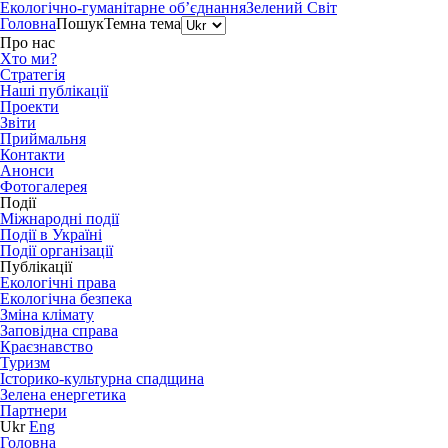
Екологічно-гуманітарне об’єднання
Зелений Світ
Головна
Пошук
Темна тема
Про нас
Хто ми?
Стратегія
Наші публікації
Проекти
Звіти
Приймальня
Контакти
Анонси
Фотогалерея
Події
Міжнародні події
Події в Україні
Події організації
Публікації
Екологічні права
Екологічна безпека
Зміна клімату
Заповідна справа
Краєзнавство
Туризм
Історико-культурна спадщина
Зелена енергетика
Партнери
Ukr
Eng
Головна