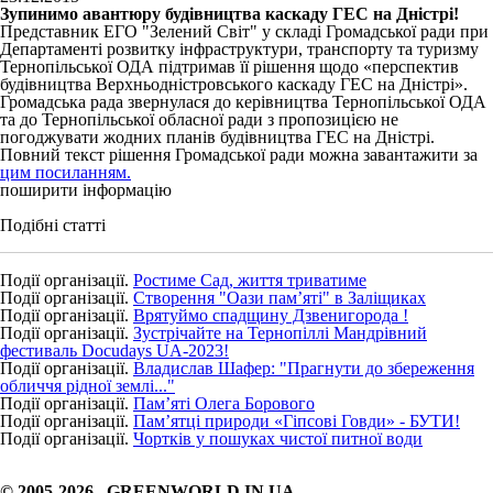
Зупинимо авантюру будівництва каскаду ГЕС на Дністрі!
Представник ЕГО "Зелений Світ" у складі Громадської ради при
Департаменті розвитку інфраструктури, транспорту та туризму
Тернопільської ОДА підтримав її рішення щодо «перспектив
будівництва Верхньодністровського каскаду ГЕС на Дністрі».
Громадська рада звернулася до керівництва Тернопільської ОДА
та до Тернопільської обласної ради з пропозицією не
погоджувати жодних планів будівництва ГЕС на Дністрі.
Повний текст рішення Громадської ради можна завантажити за
цим посиланням.
поширити інформацію
Подібні статті
Події організації.
Ростиме Сад, життя триватиме
Події організації.
Створення "Оази пам’яті" в Заліщиках
Події організації.
Врятуймо спадщину Дзвенигорода !
Події організації.
Зустрічайте на Тернопіллі Мандрівний
фестиваль Docudays UA-2023!
Події організації.
Владислав Шафер: "Прагнути до збереження
обличчя рідної землі..."
Події організації.
Пам’яті Олега Борового
Події організації.
Пам’ятці природи «Гіпсові Говди» - БУТИ!
Події організації.
Чортків у пошуках чистої питної води
© 2005-2026 GREENWORLD.IN.UA