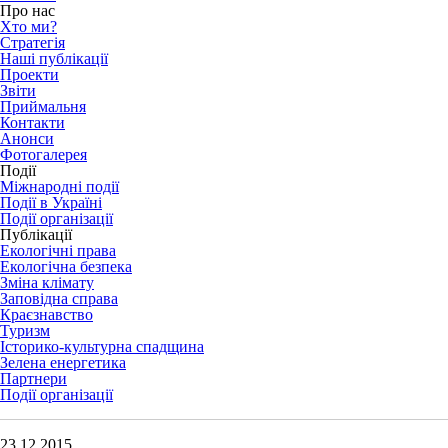
Про нас
Хто ми?
Стратегія
Наші публікації
Проекти
Звіти
Приймальня
Контакти
Анонси
Фотогалерея
Події
Міжнародні події
Події в Україні
Події організації
Публікації
Екологічні права
Екологічна безпека
Зміна клімату
Заповідна справа
Краєзнавство
Туризм
Історико-культурна спадщина
Зелена енергетика
Партнери
Події організації
23.12.2015