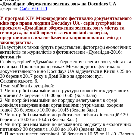
«Думайдан: збереження зелених зон» на Docudays UA
джерело:
Сайт УГСПЛ
У програмі ХІV Міжнародного фестивалю документального
кіно про права людини Docudays UA - серія зустрічей за
проектом «Думайдан: збереження зелених зон у містах та
селищах», на якій юристи та екологічні експерти,
представляють власне бачення запропонованих змін до
законодавства.
На зустрічах також будуть представлені фотографії екологічних
активістів та журналістів з фотовиставки «Думайдан-2016:
фотомиті».
Серія зустрічей «Думайдан: збереження зелених зон у містах та
селищах. Пропозиції» в рамках Міжнародного фестивалю
документального кіно Docudays UA відбудеться в Києві з 25 по
30 березня 2017 року в Домі Кіно за адресою: вул.
Саксаганського, 6.
Теми майбутніх зустрічей:
1. Чи потрібні нам зміни до структури екологічних державних
органів? 27 березня з 16.00 до 16.45 (Біла Зала)
2. Чи потрібні нам зміни до порядку делегування в сфері
довкілля недержавними організаціями: утримання, охорона
тощо? 28 березня з 10.00 до 10.45 (Зелена Зала)
3. Чи потрібні нам зміни до роботи екологічних інспекцій? 29
березня з 10.00 до 10.45 (Зелена Зала)
4. Чи потрібні нам зміни до державного бюджету в екологічних
питаннях? 30 березня з 10.00 до 10.40 (Зелена Зала)
5. Підсумки шести зустрічей. 30 березня з 10.55 до 11.40. (Зелена