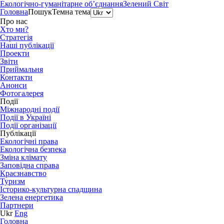
Екологічно-гуманітарне об’єднання
Зелений Світ
Головна
Пошук
Темна тема
Про нас
Хто ми?
Стратегія
Наші публікації
Проекти
Звіти
Приймальня
Контакти
Анонси
Фотогалерея
Події
Міжнародні події
Події в Україні
Події організації
Публікації
Екологічні права
Екологічна безпека
Зміна клімату
Заповідна справа
Краєзнавство
Туризм
Історико-культурна спадщина
Зелена енергетика
Партнери
Ukr
Eng
Головна