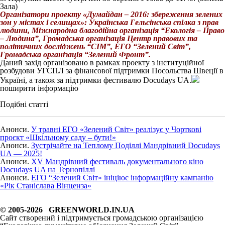
Зала)
Організатори проекту «Думайдан – 2016: збереження зелених
зон у містах і селищах»: Українська Гельсінська спілка з прав
людини, Міжнародна благодійна організація “Екологія – Право
– Людина”, Громадська організація Центр правових та
політичних досліджень “СІМ”, ЕГО “Зелений Світ”,
Громадська організація “Зелений Фронт”.
Даний захід організовано в рамках проекту з інституційної
розбудови УГСПЛ за фінансової підтримки Посольства Швеції в
Україні, а також за підтримки фестивалю Docudays UA.
поширити інформацію
Подібні статті
Анонси.
У травні ЕГО «Зелений Світ» реалізує у Чорткові
проєкт «Шкільному саду – бути!»
Анонси.
Зустрічайте на Теплому Поділлі Мандрівний Docudays
UA — 2025!
Анонси.
XV Мандрівний фестиваль документального кіно
Docudays UA на Тернопіллі
Анонси.
ЕГО “Зелений Світ» ініціює інформаційну кампанію
«Рік Станіслава Вінценза»
© 2005-2026 GREENWORLD.IN.UA
Сайт створений і підтримується громадською організацією