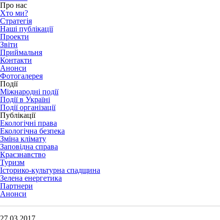
Про нас
Хто ми?
Стратегія
Наші публікації
Проекти
Звіти
Приймальня
Контакти
Анонси
Фотогалерея
Події
Міжнародні події
Події в Україні
Події організації
Публікації
Екологічні права
Екологічна безпека
Зміна клімату
Заповідна справа
Краєзнавство
Туризм
Історико-культурна спадщина
Зелена енергетика
Партнери
Анонси
27.03.2017