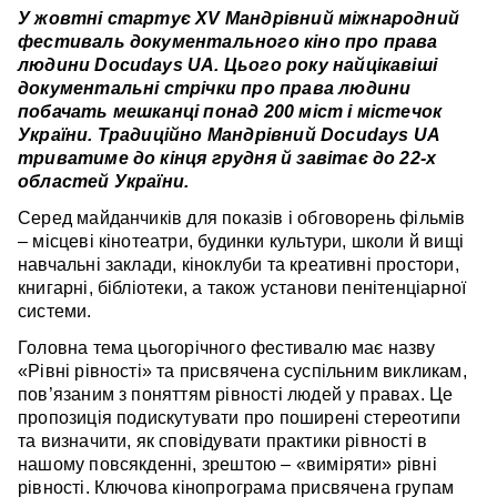
У жовтні стартує XV Мандрівний міжнародний
фестиваль документального кіно про права
людини Docudays UA. Цього року найцікавіші
документальні стрічки про права людини
побачать мешканці понад 200 міст і містечок
України. Традиційно Мандрівний Docudays UA
триватиме до кінця грудня й завітає до 22-х
областей України.
Серед майданчиків для показів і обговорень фільмів
– місцеві кінотеатри, будинки культури, школи й вищі
навчальні заклади, кіноклуби та креативні простори,
книгарні, бібліотеки, а також установи пенітенціарної
системи.
Головна тема цьогорічного фестивалю має назву
«Рівні рівності» та присвячена суспільним викликам,
пов’язаним з поняттям рівності людей у правах. Це
пропозиція подискутувати про поширені стереотипи
та визначити, як сповідувати практики рівності в
нашому повсякденні, зрештою – «виміряти» рівні
рівності. Ключова кінопрограма присвячена групам