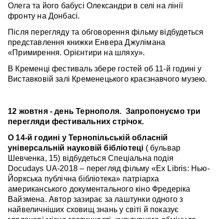
Олега та його бабусі Олександри в селі на лінії
фронту на Донбасі.
Після перегляду та обговорення фільму відбудеться
представлення книжки Енвера Джулімана
«Примирення. Орієнтири на шляху».
В Кременці фестиваль збере гостей об 11-й годині у
Виставковій залі Кременецького краєзнавчого музею.
12 жовтня - день Тернополя. Запропонуємо три
перегляди фестивальних стрічок.
О 14-й годині у Тернопільській обласній
універсальній науковій бібліотеці
( бульвар
Шевченка, 15) відбудеться Спеціальна подія
Docudays UA-2018 – перегляд фільму «Ex Libris: Нью-
Йоркська публічна бібліотека» патріарха
американського документального кіно Фредеріка
Вайзмена. Автор зазирає за лаштунки одного з
найвеличніших сховищ знань у світі й показує