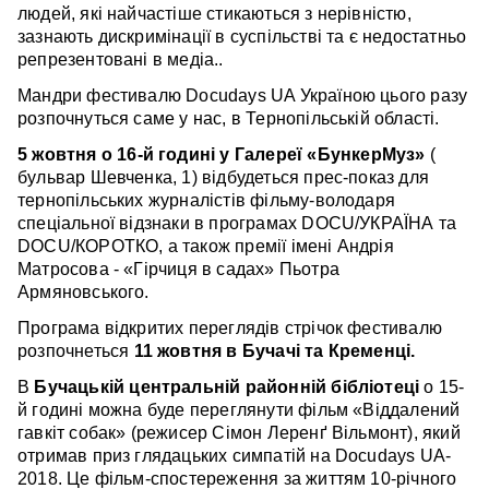
людей, які найчастіше стикаються з нерівністю,
зазнають дискримінації в суспільстві та є недостатньо
репрезентовані в медіа..
Мандри фестивалю Docudays UA Україною цього разу
розпочнуться саме у нас, в Тернопільській області.
5 жовтня
о 16-й годині у Галереї «БункерМуз»
(
бульвар Шевченка, 1) відбудеться прес-показ для
тернопільських журналістів фільму-володаря
спеціальної відзнаки в програмах DOCU/УКРАЇНА та
DOCU/КОРОТКО, а також премії імені Андрія
Матросова - «Гірчиця в садах» Пьотра
Армяновського.
Програма відкритих переглядів стрічок фестивалю
розпочнеться
11 жовтня в Бучачі та Кременці.
В
Бучацькій центральній районній бібліотеці
о 15-
й годині можна буде переглянути фільм «Віддалений
гавкіт собак» (режисер Сімон Леренґ Вільмонт), який
отримав приз глядацьких симпатій на Docudays UA-
2018. Це фільм-спостереження за життям 10-річного