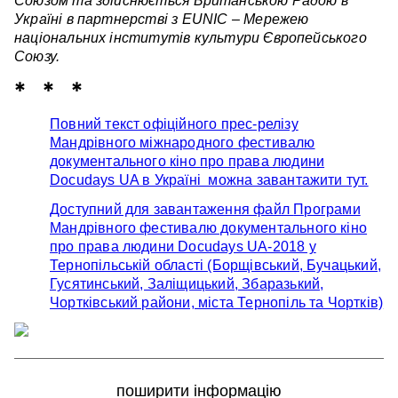
Союзом та здійснюється Британською Радою в
Україні в партнерстві з EUNIC – Мережею
національних інститутів культури Європейського
Союзу.
* * *
Повний текст офіційного прес-релізу
Мандрівного міжнародного фестивалю
документального кіно про права людини
Docudays UA в Україні можна завантажити тут.
Доступний для завантаження файл
Програми
Мандрівного фестивалю документального кіно
про права людини Docudays UA-2018 у
Тернопільській області (Борщівський, Бучацький,
Гусятинський, Заліщицький, Збаразький,
Чортківський райони, міста Тернопіль та Чортків)
поширити інформацію