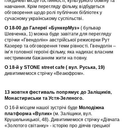
глядачеві місце гостинності, культурного обміну та
навчання. Крім перегляду фільму, відбудеться
обговорення щодо ролі публічних бібліотек у
сучасному українському суспільстві.
О 18-00 до Галереї «БункерМуз»
( бульвар
Шевченка, 1) можна буде завітати для перегляду
стрічки «Гвендолін» австрійської режисерки Рут
Казерер та обговорення теми рівності. Гвендолін –
ім’я головної героїні фільму, яка надихає власним
нестримним бажанням жити на повну.
О 18-й у STONE street cafe ( вул. Руська, 19)
дивитимемося стрічку «Веаюфром».
13 жовтня фестиваль попрямує до Заліщиків,
Монастириськи та Устя-Зеленого.
О 16-й місцем нашої зустрічі буде
Молодіжна
платформа «Вулик»
(м. Заліщики, вул.
Крушельницької, 48). Дивитимемося стрічку «Дівчата
«Золотого світанку» - історію про діячів грецької