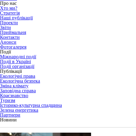
Про нас
Хто ми?
Стратегія
Наші публікації
Проекти
Звіти
Приймальня
Контакти
Анонси
Фотогалерея
Події
Міжнародні події
Події в Україні
Події організації
Публікації
Екологічні права
Екологічна безпека
Зміна клімату
Заповідна справа
Краєзнавство
Туризм
Історико-культурна спадщина
Зелена енергетика
Партнери
Новини