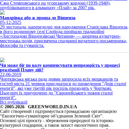
Єжи Стемповського на угорському кордоні (1939-1940),
опублікованого в альманаху «Плай» за 2007 рік.
Мандрівка або ж проща до Вінценза
05-12-2025
29 листопада, напередодні дня народження Станіслава Вінценза,
в його родинному селі Слобода пройшли традиційні
«Листопадові Вінцензівські Читання» — щорічна культурно-
мистецька подія, присвячена спадщині видатного письменника,
філософа та гуманіста.
Чи може біг по колу компенсувати непрозорість у процесі
реалізації Плану дій?
22-06-2019
Чортківська міська рада днями запросила всіх мешканців та
гостей міста 21 червня приєднатися до проведення "Днів сталої
енергії", які уже третій рік поспіль проходять у Чорткові.
Цьогоріч їх приурочено до "Європейського тижня сталої
енергії".
Всі публікації
© 2005-2026 GREENWORLD.IN.UA
Сайт створений і підтримується громадською організацією
“Екологічно-гуманітарне об’єднання Зелений Світ”.
Основні цілі проєкту - збереження природної та історико-
культурної спадщини, а також захист екологічних прав.