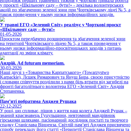
Впродовж перших травневих тижнів у Чорткові тривала робота
у проєкті «Шкільному саду – бути!» - декілька волонтерських
акцій по збагаченню зеленої зони при Чортківському ліцеї № 5, а
також проведення у ньому низки інформаційних заходів.
У травні ЕГО «Зелений Світ» реалізує у Чорткові проєкт
«Шкільному саду – бути!»
01-05-2026
Проєктом передбачено розширення та збагачення зеленої зони
на території Чортківського ліцею № 5, а також проведення у
ньому низки інформаційно-просвітницьких заходів з питань
адаптації до зміни клімату.
Андрій. Ad futuram memoriam.
30-03-2026
Наші друзі з «Товариства Карпатського» (Towarzystwo
Karpackie), Лєшек Римарович та Януш Бира, своєю присутністю
і словами співчуття розділили з нами біль втрати від загибелі на
фронті багатолітнього волонтера ЕГО «Зелений Світ» Андрія
Степаненка.
Пам’яті побратима Анджея Рущака
22-12-2025
У році, що спливає, пішов з життя наш колега Анджей Рущак –
знаний краєзнавець Гуцульщини, невтомний мандрівник
гірськими шляхами, пасіонарний дослідник постаті та творчого
спадку Станіслава Вінценза. Світлій пам’яті Анджея присвячено
спробу перекладу його статті «Перипетії Станіслава Вінценза та