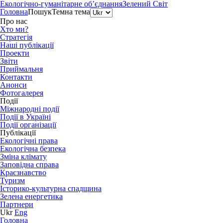
Екологічно-гуманітарне об’єднання
Зелений Світ
Головна
Пошук
Темна тема
Про нас
Хто ми?
Стратегія
Наші публікації
Проекти
Звіти
Приймальня
Контакти
Анонси
Фотогалерея
Події
Міжнародні події
Події в Україні
Події організації
Публікації
Екологічні права
Екологічна безпека
Зміна клімату
Заповідна справа
Краєзнавство
Туризм
Історико-культурна спадщина
Зелена енергетика
Партнери
Ukr
Eng
Головна