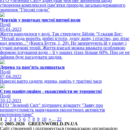
ЕГО «Зелений Світ» адресував чергове звернення щодо
створення комплексної пам’ятки природи загальнодержавного
значення "Гіпсові говди"
Чортків у пошуках чистої питної води
Події
05-01-2023
Життя народилося у воді. Так стверджує Біблія: “І сказав Бог:
”Нехай вода вироїть дрібні істоти, душу живу, і птаство, що літає
над землею...” (Книга Буття, 1, 20). Не заперечують їй у цьому і
сучані наукові теорії. Життя взагалі можна вважати особливою
формою існування води – її у наших тілах більше 60%. Про це не
зайвим буде нагадувати щодня.
Дерева та пам’ять залишаться
Події
07-04-2022
Навесні варто садити дерева, навіть у трагічні часи
Стоп маніпуляціям - екоактивісти не терористи!
Події
10-12-2021
ЕГО "Зелений Світ" підтримує відкриту "Заяву про
неприпустимість маркування екологічних активістів
екотерористами"
1
2
3
4
5
6
7
8
9
10
»
...
22
© 2005-2026 GREENWORLD.IN.UA
Сайт створений і підтримується громадською організацією