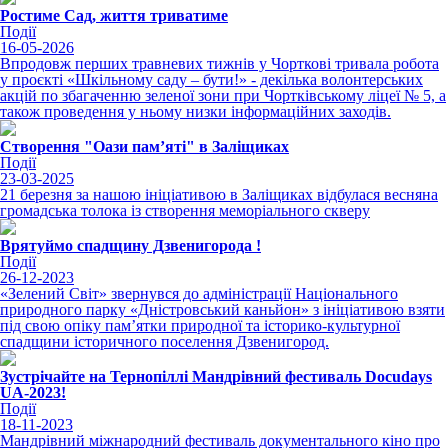
Ростиме Сад, життя триватиме
Події
16-05-2026
Впродовж перших травневих тижнів у Чорткові тривала робота
у проєкті «Шкільному саду – бути!» - декілька волонтерських
акцій по збагаченню зеленої зони при Чортківському ліцеї № 5, а
також проведення у ньому низки інформаційних заходів.
Створення "Оази пам’яті" в Заліщиках
Події
23-03-2025
21 березня за нашою ініціативою в Заліщиках відбулася весняна
громадська толока із створення меморіального скверу
Врятуймо спадщину Дзвенигорода !
Події
26-12-2023
«Зелений Світ» звернувся до адміністрації Національного
природного парку «Дністровський каньйон» з ініціативою взяти
під свою опіку пам’ятки природної та історико-культурної
спадщини історичного поселення Дзвенигород.
Зустрічайте на Тернопіллі Мандрівний фестиваль Docudays
UA-2023!
Події
18-11-2023
Мандрівний міжнародний фестиваль документального кіно про