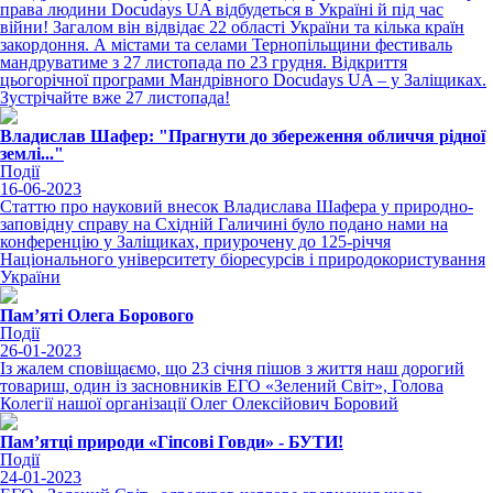
права людини Docudays UA відбудеться в Україні й під час
війни! Загалом він відвідає 22 області України та кілька країн
закордоння. А містами та селами Тернопільщини фестиваль
мандруватиме з 27 листопада по 23 грудня. Відкриття
цьогорічної програми Мандрівного Docudays UA – у Заліщиках.
Зустрічайте вже 27 листопада!
Владислав Шафер: "Прагнути до збереження обличчя рідної
землі..."
Події
16-06-2023
Статтю про науковий внесок Владислава Шафера у природно-
заповідну справу на Східній Галичині було подано нами на
конференцію у Заліщиках, приурочену до 125-річчя
Національного університету біоресурсів і природокористування
України
Пам’яті Олега Борового
Події
26-01-2023
Із жалем сповіщаємо, що 23 січня пішов з життя наш дорогий
товариш, один із засновників ЕГО «Зелений Світ», Голова
Колегії нашої організації Олег Олексійович Боровий
Пам’ятці природи «Гіпсові Говди» - БУТИ!
Події
24-01-2023