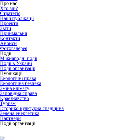
Про нас
Хто ми?
Стратегія
Наші публікації
Проекти
Звіти
Приймальня
Контакти
Анонси
Фотогалерея
Події
Міжнародні події
Події в Україні
Події організації
Публікації
Екологічні права
Екологічна безпека
Зміна клімату
Заповідна справа
Краєзнавство
Туризм
Історико-культурна спадщина
Зелена енергетика
Партнери
Події організації