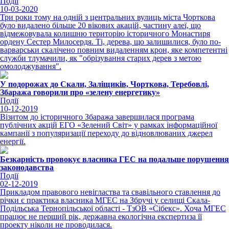
Події
10-03-2020
Три роки тому на одній з центральних вулиць міста Чорткова
було видалено більше 20 вікових акацій, частину алеї, що
відмежовувала колишню територію історичного Монастиря
ордену Сестер Милосердя. Ті, дерева, що залишилися, було по-
варварськи скалічено повним видаленням крон, яке компетентні
служби тлумачили, як "обрізування старих дерев з метою
омолоджування".
У подорожах до Скали, Заліщиків, Чорткова, Теребовлі,
Збаража говорили про «зелену енергетику»
Події
10-12-2019
Візитом до історичного Збаража завершилася програма
публічних акцій ЕГО «Зелений Світ» у рамках інформаційної
кампанії з популяризації переходу до відновлюваних джерел
енергії.
Безкарність провокує власника ГЕС на подальше порушення
законодавства
Події
02-12-2019
Прикладом правового невігластва та свавільного ставлення до
річки є практика власника МГЕС на Збручі у селищі Скала-
Подільська Тернопільської області - ТзОВ «Сібекс». Хоча МГЕС
працює не перший рік, державна екологічна експертиза її
проекту ніколи не проводилася.