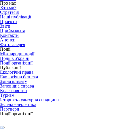
Про нас
Хто ми?
Стратегія
Наші публікації
Проекти
Звіти
Приймальня
Контакти
Анонси
Фотогалерея
Події
Міжнародні події
Події в Україні
Події організації
Публікації
Екологічні права
Екологічна безпека
Зміна клімату
Заповідна справа
Краєзнавство
Туризм
Історико-культурна спадщина
Зелена енергетика
Партнери
Події організації