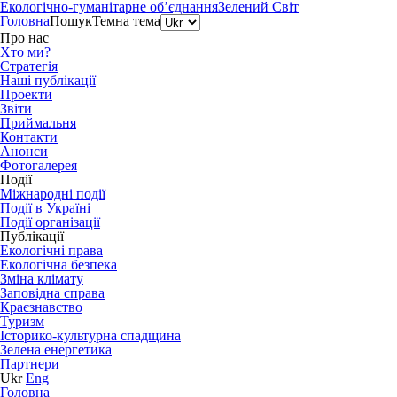
Екологічно-гуманітарне об’єднання
Зелений Світ
Головна
Пошук
Темна тема
Про нас
Хто ми?
Стратегія
Наші публікації
Проекти
Звіти
Приймальня
Контакти
Анонси
Фотогалерея
Події
Міжнародні події
Події в Україні
Події організації
Публікації
Екологічні права
Екологічна безпека
Зміна клімату
Заповідна справа
Краєзнавство
Туризм
Історико-культурна спадщина
Зелена енергетика
Партнери
Ukr
Eng
Головна