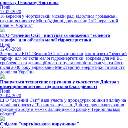
проекту Генплану Чорткова
Події
17-09-2020
16 вересня у Чортківській міській раді відбулися громадські
слухання проекту Містобудівної документації «Генеральний
план м. Чортків"
ЕГО "Зелений Світ" виступає за зниження "зеленого
тарифу" для об’єктів малої гідроенергетики
Події
12-05-2020
Звернення ЕГО "Зелений Світ" з пропозицією знизити "зелений
тариф" для об’єктів малої гідроенергетики, зокрема для МГЕС
греблевого та дериваційного типу, та повністю скасувати його
після 2030 року адресовано Міністерству енергетики та захисту
довкілля України.
Планується техногенне втручання у екосистему Дністра з
комерційною метою - під маскою благодійності
Події
22-04-2020
ЕГО "Зелений Світ" взяв участь у процедурах оцінки впливу на
довкілля проекту "Розчистка русла р. Дністер для влаштування
суднового ходу в межах Заліщицького району Тернопільської
області"
Слідами "чортківського цирульника"