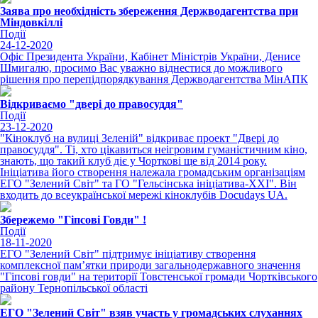
Заява про необхідність збереження Держводагентства при
Міндовкіллі
Події
24-12-2020
Офіс Президента України, Кабінет Міністрів України, Денисе
Шмигалю, просимо Вас уважно віднестися до можливого
рішення про перепідпорядкування Держводагентства МінАПК
Відкриваємо "двері до правосуддя"
Події
23-12-2020
"Кіноклуб на вулиці Зеленій" відкриває проект "Двері до
правосуддя". Ті, хто цікавиться неігровим гуманістичним кіно,
знають, що такий клуб діє у Чорткові ще від 2014 року.
Ініціатива його створення належала громадським організаціям
ЕГО "Зелений Світ" та ГО "Гельсінська ініціатива-ХХІ". Він
входить до всеукраїнської мережі кіноклубів Docudays UA.
Збережемо "Гіпсові Говди" !
Події
18-11-2020
ЕГО "Зелений Світ" підтримує ініціативу створення
комплексної пам’ятки природи загальнодержавного значення
"Гіпсові говди" на території Товстенської громади Чортківського
району Тернопільської області
ЕГО "Зелений Світ" взяв участь у громадських слуханнях