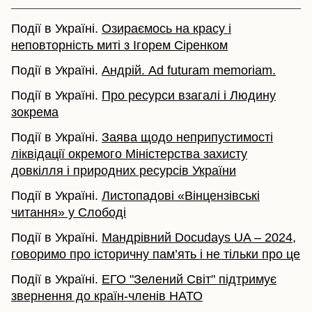
Події в Україні.
Озираємось на красу і
неповторність миті з Ігорем Сіренком
Події в Україні.
Андрій. Ad futuram memoriam.
Події в Україні.
Про ресурси взагалі і Людину
зокрема
Події в Україні.
Заява щодо неприпустимості
ліквідації окремого Міністерства захисту
довкілля і природних ресурсів України
Події в Україні.
Листопадові «Вінцензівські
читання» у Слободі
Події в Україні.
Мандрівний Docudays UA – 2024,
говоримо про історичну пам’ять і не тільки про це
Події в Україні.
ЕГО "Зелений Світ" підтримує
звернення до країн-членів НАТО