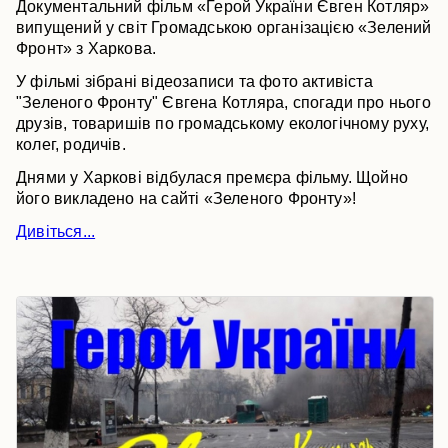
Документальний фільм «Герой України Євген Котляр»
випущений у світ Громадською організацією «Зелений
Фронт» з Харкова.
У фільмі зібрані відеозаписи та фото активіста
"Зеленого Фронту" Євгена Котляра, спогади про нього
друзів, товаришів по громадському екологічному руху,
колег, родичів.
Днями у Харкові відбулася премєра фільму. Щойно
його викладено на сайті «Зеленого Фронту»!
Дивіться...