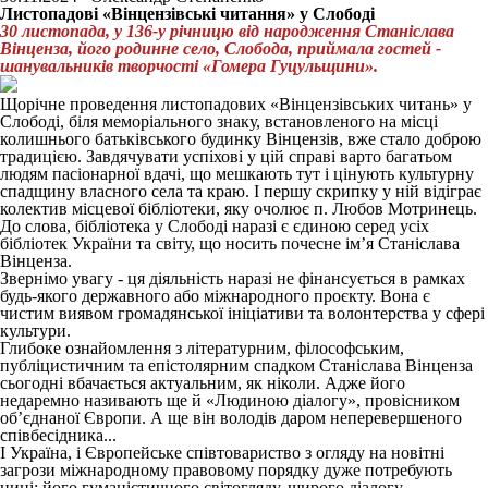
Листопадові «Вінцензівські читання» у Слободі
30 листопада, у 136-у річницю від народження Станіслава
Вінценза, його родинне село, Слобода, приймала гостей -
шанувальників творчості «Гомера Гуцульщини».
Щорічне проведення листопадових «Вінцензівських читань» у
Слободі, біля меморіального знаку, встановленого на місці
колишнього батьківського будинку Вінцензів, вже стало доброю
традицією. Завдячувати успіхові у цій справі варто багатьом
людям пасіонарної вдачі, що мешкають тут і цінують культурну
спадщину власного села та краю. І першу скрипку у ній відіграє
колектив місцевої бібліотеки, яку очолює п. Любов Мотринець.
До слова, бібліотека у Слободі наразі є єдиною серед усіх
бібліотек України та світу, що носить почесне ім’я Станіслава
Вінценза.
Звернімо увагу - ця діяльність наразі не фінансується в рамках
будь-якого державного або міжнародного проєкту. Вона є
чистим виявом громадянської ініціативи та волонтерства у сфері
культури.
Глибоке ознайомлення з літературним, філософським,
публіцистичним та епістолярним спадком Станіслава Вінценза
сьогодні вбачається актуальним, як ніколи. Адже його
недаремно називають ще й «Людиною діалогу», провісником
об’єднаної Європи. А ще він володів даром неперевершеного
співбесідника...
І Україна, і Європейське співтовариство з огляду на новітні
загрози міжнародному правовому порядку дуже потребують
нині: його гуманістичного світогляду, щирого діалогу,