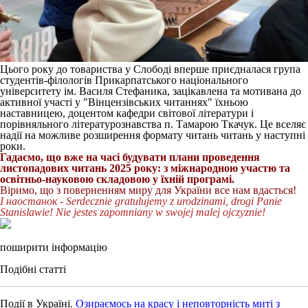
Цього року до товариства у Слободі вперше приєдналася група
студентів-філологів Прикарпатського національного
університету ім. Василя Стефаника, зацікавлена та мотивана до
активної участі у "Вінцензівських читаннях" їхньою
наставницею, доцентом кафедри світової літератури і
порівняльного літературознавства п. Тамарою Ткачук. Це вселяє
надії на можливе розширення формату читань читань у наступні
роки.
Гадаємо, що вже на часі будувати плани проведення
листопадових читань 2025 року: з міжнародною участю та
освітньо-науковою складовою у їхній програмі.
Віримо, що з поверненням миру для України все нам вдасться!
І наостанок - Serdecznie gratulujemy z urodzinami, drogi Panie
Stanislawie! Nie jestes zapomniany w swojej malej ojczyznie!
поширити інформацію
Подібні статті
Події в Україні.
Озираємось на красу і неповторність миті з