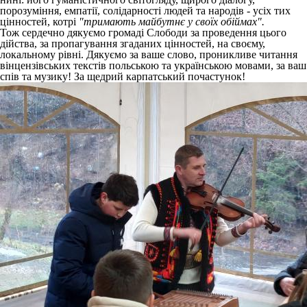
порозуміння, емпатії, солідарності людей та народів - усіх тих
цінностей, котрі
"тримають майбутнє у своїх обіймах".
Тож сердечно дякуємо громаді Слободи за проведення цього
дійства, за пропагування згаданих цінностей, на своєму,
локальному рівні. Дякуємо за ваше слово, проникливе читання
вінцензівських текстів польською та українською мовами, за ваш
спів та музику! За щедрий карпатський почастунок!