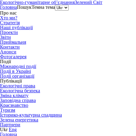
Екологічно-гуманітарне об’єднання
Зелений Світ
Головна
Пошук
Темна тема
Про нас
Хто ми?
Стратегія
Наші публікації
Проекти
Звіти
Приймальня
Контакти
Анонси
Фотогалерея
Події
Міжнародні події
Події в Україні
Події організації
Публікації
Екологічні права
Екологічна безпека
Зміна клімату
Заповідна справа
Краєзнавство
Туризм
Історико-культурна спадщина
Зелена енергетика
Партнери
Ukr
Eng
Головна