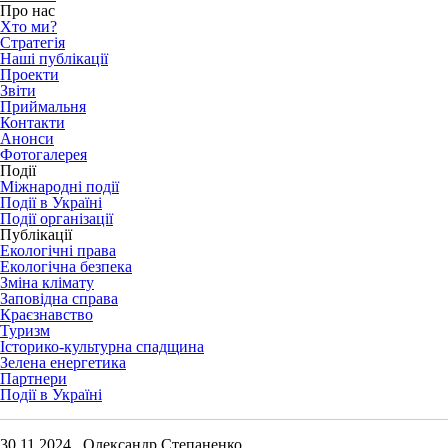
Про нас
Хто ми?
Стратегія
Наші публікації
Проекти
Звіти
Приймальня
Контакти
Анонси
Фотогалерея
Події
Міжнародні події
Події в Україні
Події організації
Публікації
Екологічні права
Екологічна безпека
Зміна клімату
Заповідна справа
Краєзнавство
Туризм
Історико-культурна спадщина
Зелена енергетика
Партнери
Події в Україні
30.11.2024 Олександр Степаненко