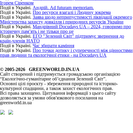
Ігорем Сіренком
Події в Україні.
Андрій. Ad futuram memoriam.
Події в Україні.
Про ресурси взагалі і Людину зокрема
Події в Україні.
Заява щодо неприпустимості ліквідації окремого
Міністерства захисту довкілля і природних ресурсів України
Події в Україні.
Мандрівний Docudays UA – 2024, говоримо про
історичну пам’ять і не тільки про це
Події в Україні.
ЕГО "Зелений Світ" підтримує звернення до
країн-членів НАТО
Події в Україні.
Час збирати каміння
Події в Україні.
Про точки дотику і суперечності між цінностями
прав людини та екологічної етики - на Docudays UA
© 2005-2026 GREENWORLD.IN.UA
Сайт створений і підтримується громадською організацією
“Екологічно-гуманітарне об’єднання Зелений Світ”.
Основні цілі проєкту - збереження природної та історико-
культурної спадщини, а також захист екологічних прав.
Всі права захищено. Цитування інформації з цього сайту
дозволяється за умови обов'язкового посилання на
greenworld.in.ua