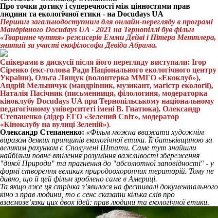
Про точки дотику і суперечності між цінностями прав
людини та екологічної етики - на Docudays UA
Першим загальнодоступним для онлайн-перегляду в програмі
Мандрівного Docudays UA - 2021 на Тернопіллі був фільм
«Тваринне чуття» режисерів Емми Дейві і Пітера Меттлера,
знятий за участі екофілософа Девіда Абрама.
Спікерами в дискусії після його перегляду виступали: Ігор
Сіренко (екс-голова Ради Національного екологічного центру
України), Ольга Лящук (волонтерка ММГО «Екоклуб»),
Андрій Мельничук (мандрівник, музикант, магістр екології),
Наталія Пасічник (письменниця, філологиня, модераторка
кіноклубу Docudays UA при Тернопільському національному
педагогічному університеті імені В. Гнатюка), Олександр
Степаненко (лідер ЕГО «Зелений Світ», модератор
«Кіноклубу на вулиці Зеленій»)
.
Олександр Степаненко:
«Фільм можна вважати художнім
виразом деяких принципів екологічної етики. Її батьківщиною за
великим рахунком є Сполучені Штати. Саме тут знайшли
найбільш повне втілення розуміння важливості збереження
"дикої Природи" та прагнення до "абсолютної заповідності" - у
формі створення великих природоохоронних територій. Тому не
дивно, що й цей фільм зроблено саме в Америці.
Та якщо вже ця стрічка з’явилася на фестивалі документального
кіно з прав людини, то є сенс сказати кілька слів про
взаємозв’язки цих двох ідей: прав людини та екологічної етики.