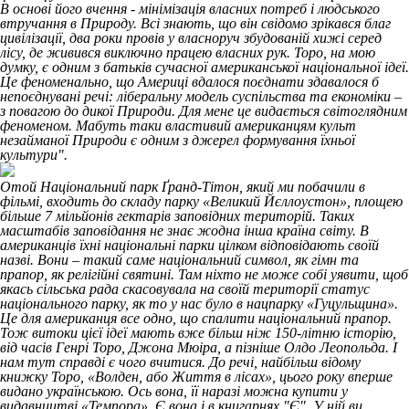
В основі його вчення - мінімізація власних потреб і людського
втручання в Природу. Всі знають, що він свідомо зрікався благ
цивілізації, два роки провів у власноруч збудованій хижі серед
лісу, де живився виключно працею власних рук. Торо, на мою
думку, є одним з батьків сучасної американської національної ідеї.
Це феноменально, що Америці вдалося поєднати здавалося б
непоєднувані речі: ліберальну модель суспільства та економіки –
з повагою до дикої Природи. Для мене це видається світоглядним
феноменом. Мабуть таки властивий американцям культ
незайманої Природи є одним з джерел формування їхньої
культури".
Отой Національний парк Ґранд-Тітон, який ми побачили в
фільмі, входить до складу парку «Великий Йєллоустон», площею
більше 7 мільйонів гектарів заповідних територій. Таких
масштабів заповідання не знає жодна інша країна світу. В
американців їхні національні парки цілком відповідають своїй
назві. Вони – такий саме національний символ, як гімн та
прапор, як релігійні святині. Там ніхто не може собі уявити, щоб
якась сільська рада скасовувала на своїй території статус
національного парку, як то у нас було в нацпарку «Гуцульщина».
Це для американця все одно, що спалити національний прапор.
Тож витоки цієї ідеї мають вже більш ніж 150-літню історію,
від часів Генрі Торо, Джона Мюіра, а пізніше Олдо Леопольда. І
нам тут справді є чого вчитися. До речі, найбільш відому
книжку Торо, «Волден, або Життя в лісах», цього року вперше
видано українською. Ось вона, її наразі можна купити у
видавництві «Темпора». Є вона і в книгарнях "Є" У ній ви