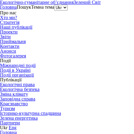
Екологічно-гуманітарне об’єднання
Зелений Світ
Головна
Пошук
Темна тема
Про нас
Хто ми?
Стратегія
Наші публікації
Проекти
Звіти
Приймальня
Контакти
Анонси
Фотогалерея
Події
Міжнародні події
Події в Україні
Події організації
Публікації
Екологічні права
Екологічна безпека
Зміна клімату
Заповідна справа
Краєзнавство
Туризм
Історико-культурна спадщина
Зелена енергетика
Партнери
Ukr
Eng
Головна