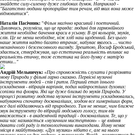
знайдете силу-силенну дуже глибоких думок. Наприклад -
"Багатство людини пропорційне тим речам, від яких вона може
відмовитися".
Наталія Пасічник:
"
Фільм магічно красивий і поетичний.
Дивлячись, розумієш, що це правда: людині для гармонійного
життя необхідне бачення краси в усьому. В грі кольорів, звуків,
слів. Це не менш необхідне, ніж хліб наш щоденний. Без цього
наше життя надто багато втрачає, набуває якогось … чисто
механічного і безсенсовного вигляду. Зрештою, Йосиф Бродський,
здається, стверджував, що естетична реальність впливає на
реальність етичну, тож естетика на його думку є матір'ю
етики..."
Андрій Мельничук:
«Про спроможність слухати і розрізняти
мову Природи у фільмі гарно сказано. Первісні музичні
інструменти людей - спів і ритм. Перший етап їхнього
ускладнення - вібрація варґанів, подих найпростіших духових:
сопілки та флояри. Які ще дуже близькі до звуків Природи. У
процесі розвитку людства музичні інструменти ускладнювались,
набуваючи спочатку досконаліших, згодом все химерніших форм,
все далі віддаляючись від природного. Тим не менше, чим ближче
звук інструменту до вібрацій людського голосу, тим він
вважається - в академічній традиції - досконалішим. Те, що у
наш час називається «музичним мистецтвом» – це вміння
давати собі раду із технологічними винаходами. Йому немає
місця в майбутньому. «Дух музики» нібито є, але на нього
впливає вже не дух людини, а технологія. Вихід – повернутися до