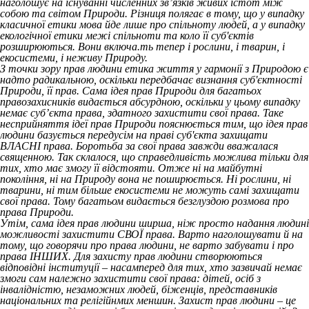
наголошує на існуванні численних зв’язків живих істот між
собою та світом Природи. Різниця полягає в тому, що у випадку
класичної етики мова йде лише про спільноту людей, а у випадку
екологічної етики межі спільноти та коло її суб'єктів
розширюються. Вони включа.ть тепер і рослини, і тварин, і
екосистеми, і неживу Природу.
З точки зору прав людини етика життя у гармонії з Природою є
надто радикальною, оскільки передбачає визнання суб'єктності
Природи, її прав. Сама ідея прав Природи для багатьох
правозахисників видається абсурдною, оскільки у цьому випадку
немає суб’єкта права, здатного захистити свої права. Таке
несприйняття ідеї прав Природи пояснюється тим, що ідея прав
людини базується передусім на праві суб'єкта захищати
ВЛАСНІ права. Боротьба за свої права завжди вважалася
священною.
Так склалося, що справедливість можлива тільки для
тих, хто має змогу її відстояти. Отже ні на майбутні
покоління, ні на Природу вона не поширюється. Ні рослини, ні
тварини, ні тим більше екосистеми не можуть самі захищати
свої права. Тому багатьом видається безглуздою розмова про
права Природи.
Утім, сама ідея прав людини ширша, ніж просто надання людині
можливості захистити СВОЇ права. Варто наголошувати й на
тому, що говорячи про права людини, не варто забувати і про
права ІНШИХ. Для захисту прав людини створюються
відповідні інституції – насамперед для тих, хто зазвичай немає
змоги сам належно захистити свої права: дітей, осіб з
інвалідністю, незаможних людей, біженців, представників
національних та релігійнмих меншин. Захист прав людини – це