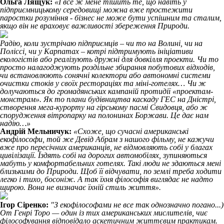
Ольга Лящук:
«І все ж мене тішить те, що навіть у
підприємницькому середовищі можна вже простежити
паростки розуміння - бізнес не може бути успішним та сталим,
якщо він не враховує важливості збереження Природи.
Радію, коли зустрічаю підприємців – чи то на Волині, чи на
Поліссі, чи у Карпатах – котрі підтримують ініціативи
екологістів або реалізують дружні для довкілля проекти. Чи то
просто налагоджують роздільне збирання побутових відходів,
чи встановлюють сонячні колектори або автономні системи
очистки стоків у своїх рестораціях та міні-готелях… Чи ж
долучаються до громадянських кампаній протидії «проектам-
монстрам». Як то плани будівництва каскаду ГЕС на Дністрі,
створення мега-курорту на гірському пасмі Свидовця, або ж
спорудження вітропарку на полонинах Боржави. Це дає нам
надію…»
Андрій Мельничук:
«Схоже, що сучасні американські
екофілософи, той же Девід Абрам з нашого фільму, не кажучи
вже про пересічних американців, не відмовляють собі у благах
цивілізації. Їздять собі на дорогих автомобілях, зупиняються
мабуть у комфортабельних готелях. Такі люди не здаються мені
близькими до Природи. Щоб її відчувати, по землі треба ходити
легко і тихо, босоніж. А так їхня філософія виглядає не надто
щирою. Вона не визначає їхній стиль життя».
Ігор Сіренко:
"З екофілософами не все так однозначно погано...)
От Генрі Торо — один із тих американських мислителів, чиє
філософування відповідало аскетичним життєвим практикам.