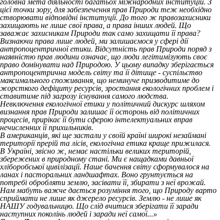
головна мета діяльності багатьох міжнародних інституцій. З
цієї точки зору, для забезпечення прав Природи теж необхідно
створювати відповідні інституції. До того ж правозахисники
захищають не лише свої права, а права інших людей. Що
заважає захисникам Природи так само захищати її права?
Визнаючи права лише людей, ми залишаємося у сфері дії
антропоцентричної етики. Відсутність прав Природи поряд з
наявністю прав людини означає, що люди легітимізують своє
право домінувати над Природою. У цьому випадку зберігається
антропоцентрична модель світу та її дітище - суспільство
максимального споживання, що неминуче призводитиме до
жорсткого дефіциту ресурсів, зростання екологічних проблем і
ставитиме під загрозу існування самого людства.
Невключення екологічної етики у політичний дискурс шляхом
визнання прав Природи залишає її осторонь від політичних
процесів, прирікає її бути сферою інтелектуальних вправ
нечисленних її прихильників.
В американців, які ще застали у своїй країні широкі незаймані
території прерій та лісів, екологічна етика краще прижилася.
В Україні, звісно ж, немає настільки великих територій,
збережених в природному стані. Ми є нащадками давньої
хліборобської цивілізації. Наше бачення світу сформувалося на
ланах і пасторальних ландшафтах. Воно грунтується на
потребі обробляти землю, засівати її, збирати з неї врожай.
Нам мабуть важче дається розуміння того, що Природу варто
сприймати не лише як джерело ресурсів. Землю - не лише як
НАШУ годувальницю. Що слід вчитися зберігати її заради
наступних поколінь людей і заради неї самої...»