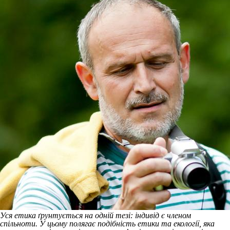
Уся етика ґрунтується на одній тезі: індивід є членом
спільноти. У цьому полягає подібність етики та екології, яка