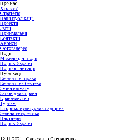
Про нас
Хто ми?
Стратегія
Наші публікації
Проекти
Звіти
Приймальня
Контакти
Анонси
Фотогалерея
Події
Міжнародні події
Події в Україні
Події організації
Публікації
Екологічні права
Екологічна безпека
Зміна клімату
Заповідна справа
Краєзнавство
Туризм
Історико-культурна спадщина
Зелена енергетика
Партнери
Події в Україні
12.11.2021 Олександр Степаненко