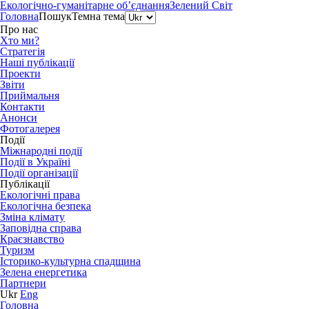
Екологічно-гуманітарне об’єднання
Зелений Світ
Головна
Пошук
Темна тема
Про нас
Хто ми?
Стратегія
Наші публікації
Проекти
Звіти
Приймальня
Контакти
Анонси
Фотогалерея
Події
Міжнародні події
Події в Україні
Події організації
Публікації
Екологічні права
Екологічна безпека
Зміна клімату
Заповідна справа
Краєзнавство
Туризм
Історико-культурна спадщина
Зелена енергетика
Партнери
Ukr
Eng
Головна