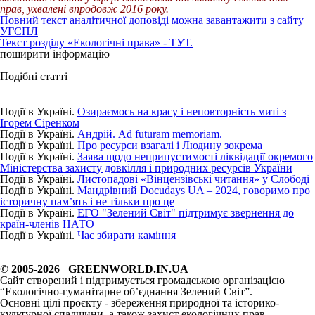
прав, ухвалені впродовж 2016 року.
Повний текст аналітичної доповіді можна завантажити з сайту
УГСПЛ
Текст розділу «Екологічні права» - ТУТ.
поширити інформацію
Подібні статті
Події в Україні.
Озираємось на красу і неповторність миті з
Ігорем Сіренком
Події в Україні.
Андрій. Ad futuram memoriam.
Події в Україні.
Про ресурси взагалі і Людину зокрема
Події в Україні.
Заява щодо неприпустимості ліквідації окремого
Міністерства захисту довкілля і природних ресурсів України
Події в Україні.
Листопадові «Вінцензівські читання» у Слободі
Події в Україні.
Мандрівний Docudays UA – 2024, говоримо про
історичну пам’ять і не тільки про це
Події в Україні.
ЕГО "Зелений Світ" підтримує звернення до
країн-членів НАТО
Події в Україні.
Час збирати каміння
© 2005-2026 GREENWORLD.IN.UA
Сайт створений і підтримується громадською організацією
“Екологічно-гуманітарне об’єднання Зелений Світ”.
Основні цілі проєкту - збереження природної та історико-
культурної спадщини, а також захист екологічних прав.