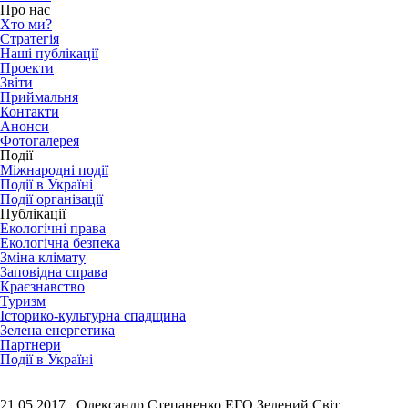
Про нас
Хто ми?
Стратегія
Наші публікації
Проекти
Звіти
Приймальня
Контакти
Анонси
Фотогалерея
Події
Міжнародні події
Події в Україні
Події організації
Публікації
Екологічні права
Екологічна безпека
Зміна клімату
Заповідна справа
Краєзнавство
Туризм
Історико-культурна спадщина
Зелена енергетика
Партнери
Події в Україні
21.05.2017 Олександр Степаненко ЕГО Зелений Світ