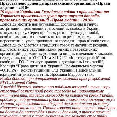
Представлено доповідь правозахисних організацій «Права
людини – 2016»
19 травня Українська Гельсінська спілка з прав людини та
Харківська правозахисна група презентували доповідь
правозахисних організацій «Права людини – 2016»
Доповідь містить найактуальніші дослідження в галузі
дотримання прав людини та основних свобод в Україні
минулого року. Серед проблем, розглянутих у доповіді,
особливим чином постають питання реформ, вимушених
переселенців, умов проживання громадян, прав в’язнів тощо.
Доповідь складається з тридцяти трьох тематичних розділів,
підготовлених представниками різних правозахисних
організацій, державних установ та вищих навчальних закладів,
серед яких, окрім УГСПЛ та ХПГ, ГО «Інститут релігійної
свободи», ГО “Інститут правових досліджень і стратегій”,
Коаліція “Права дитини в Україні”, Громадянська мережа
«ОПОРА», Конституційний Суд України, Національний
юридичний університет ім. Ярослава Мудрого та ін.
Розділ доповіді про дотримання екологічних прав розроблений
ЕГО «Зелений Світ».
У розділі йдеться зокрема про найбільш важливі з точки зору
екологічної безпеки події року: трагедію на Грибовицькому
сміттєзвалищі, тривале маловоддя на більшості річок України,
проблему необґрунтованих рубок та незаконного експорту лісу з
України, протизаконні та абсурдні державні плани розвитку
гідроенергетики тощо. Проаналізовано питання реалізації права
на доступ до правосуддя з питань довкілля, а також важливі
законодавчі акти у сфері екобезпеки та захисту екологічних