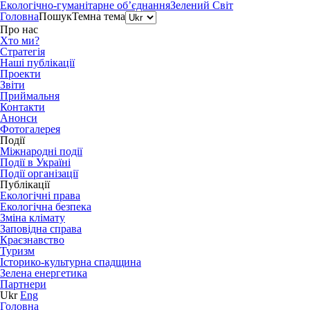
Екологічно-гуманітарне об’єднання
Зелений Світ
Головна
Пошук
Темна тема
Про нас
Хто ми?
Стратегія
Наші публікації
Проекти
Звіти
Приймальня
Контакти
Анонси
Фотогалерея
Події
Міжнародні події
Події в Україні
Події організації
Публікації
Екологічні права
Екологічна безпека
Зміна клімату
Заповідна справа
Краєзнавство
Туризм
Історико-культурна спадщина
Зелена енергетика
Партнери
Ukr
Eng
Головна