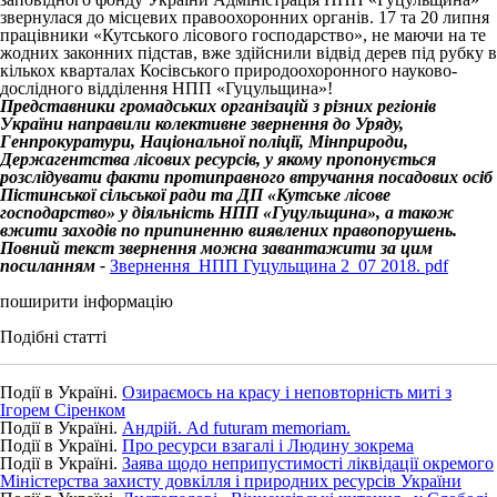
звернулася до місцевих правоохоронних органів. 17 та 20 липня
працівники «Кутського лісового господарство», не маючи на те
жодних законних підстав, вже здійснили відвід дерев під рубку в
кількох кварталах Косівського природоохоронного науково-
дослідного відділення НПП «Гуцульщина»!
Представники громадських організацій з різних регіонів
України направили колективне звернення до Уряду,
Генпрокуратури, Національної поліції, Мінприроди,
Держагентства лісових ресурсів, у якому пропонується
розслідувати факти протиправного втручання посадових осіб
Пістинської сільської ради та ДП «Кутське лісове
господарство» у діяльність НПП «Гуцульщина», а також
вжити заходів по припиненню виявлених правопорушень.
Повний текст звернення можна завантажити за цим
посиланням -
Звернення_НПП Гуцульщина 2_07 2018. pdf
поширити інформацію
Подібні статті
Події в Україні.
Озираємось на красу і неповторність миті з
Ігорем Сіренком
Події в Україні.
Андрій. Ad futuram memoriam.
Події в Україні.
Про ресурси взагалі і Людину зокрема
Події в Україні.
Заява щодо неприпустимості ліквідації окремого
Міністерства захисту довкілля і природних ресурсів України