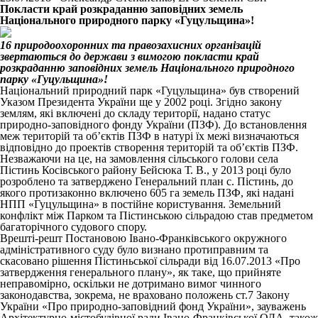
Покласти край розкраданню заповідних земель
Національного природного парку «Гуцульщина»!
16 природоохоронних та правозахисних організацій
звертаються до держави з вимогою покласти край
розкраданню заповідних земель Національного природного
парку «Гуцульщина»!
Національний природний парк «Гуцульщина» був створений
Указом Президента України ще у 2002 році. Згідно закону
землям, які включені до складу території, надано статус
природно-заповідного фонду України (ПЗФ). До встановлення
меж територій та об’єктів ПЗФ в натурі їх межі визначаються
відповідно до проектів створення територій та об’єктів ПЗФ.
Незважаючи на це, на замовлення сільського голови села
Пістинь Косівського району Бейсюка Т. В., у 2013 році було
розроблено та затверджено Генеральний план с. Пістинь, до
якого протизаконно включено 605 га земель ПЗФ, які надані
НПП «Гуцульщина» в постійне користування. Земельний
конфлікт між Парком та Пістинською сільрадою став предметом
багаторічного судового спору.
Врешті-решт Постановою Івано-Франківського окружного
адміністративного суду було визнано протиправним та
скасовано рішення Пістиньської сільради від 16.07.2013 «Про
затвердження генерального плану», як таке, що прийняте
неправомірно, оскільки не дотримано вимог чинного
законодавства, зокрема, не враховано положень ст.7 Закону
України «Про природно-заповідний фонд України», зауважень
Архітектурно-містобудівної ради Івано-Франківської ОДА, також