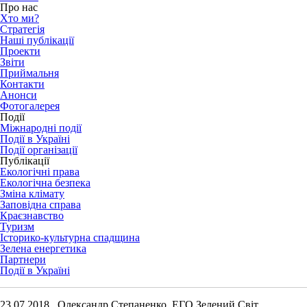
Про нас
Хто ми?
Стратегія
Наші публікації
Проекти
Звіти
Приймальня
Контакти
Анонси
Фотогалерея
Події
Міжнародні події
Події в Україні
Події організації
Публікації
Екологічні права
Екологічна безпека
Зміна клімату
Заповідна справа
Краєзнавство
Туризм
Історико-культурна спадщина
Зелена енергетика
Партнери
Події в Україні
23.07.2018 Олександр Степаненко, ЕГО Зелений Світ