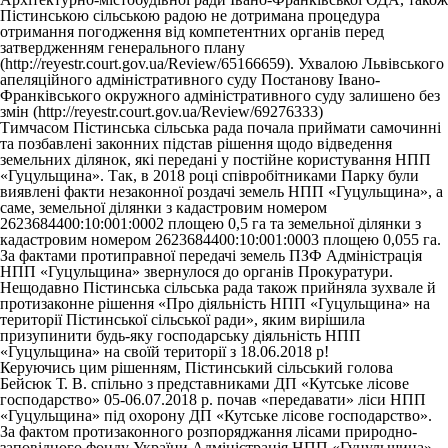
Пістинською сільською радою не дотримана процедура
отримання погодження від компетентних органів перед
затвердженням генерального плану
(http://reyestr.court.gov.ua/Review/65166659). Ухвалою Львівського
апеляційного адміністративного суду Постанову Івано-
Франківського окружного адміністративного суду залишено без
змін (http://reyestr.court.gov.ua/Review/69276333)
Тимчасом Пістинська сільська рада почала приймати самочинні
та позбавлені законних підстав рішення щодо відведення
земельних ділянок, які передані у постійне користування НПП
«Гуцульщина». Так, в 2018 році співробітниками Парку були
виявлені факти незаконної роздачі земель НПП «Гуцульщина», а
саме, земельної ділянки з кадастровим номером
2623684400:10:001:0002 площею 0,5 га та земельної ділянки з
кадастровим номером 2623684400:10:001:0003 площею 0,055 га.
За фактами протиправної передачі земель ПЗФ Адміністрація
НПП «Гуцульщина» звернулося до органів Прокуратури.
Нещодавно Пістинська сільська рада також прийняла зухвале й
протизаконне рішення «Про діяльність НПП «Гуцульщина» на
території Пістинської сільської ради», яким вирішила
призупинити будь-яку господарську діяльність НПП
«Гуцульщина» на своїй території з 18.06.2018 р!
Керуючись цим рішенням, Пістинський сільський голова
Бейсюк Т. В. спільно з представниками ДП «Кутське лісове
господарство» 05-06.07.2018 р. почав «передавати» ліси НПП
«Гуцульщина» під охорону ДП «Кутське лісове господарство».
За фактом протизаконного розпоряджання лісами природно-
заповідного фонду України Адміністрація НПП «Гуцульщина»