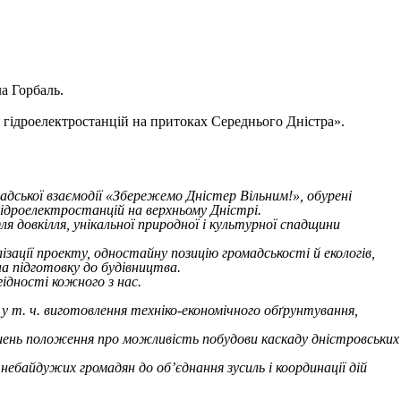
а Горбаль.
 гідроелектростанцій на притоках Середнього Дністра».
адської взаємодії «Збережемо Дністер Вільним!», обурені
гідроелектростанцій на верхньому Дністрі.
я довкілля, унікальної природної і культурної спадщини
ації проекту, одностайну позицію громадськості й екологів,
а підготовку до будівництва.
гідності кожного з нас.
 у т. ч. виготовлення техніко-економічного обґрунтування,
 рішень положення про можливість побудови каскаду дністровських
х небайдужих громадян до об’єднання зусиль і координації дій