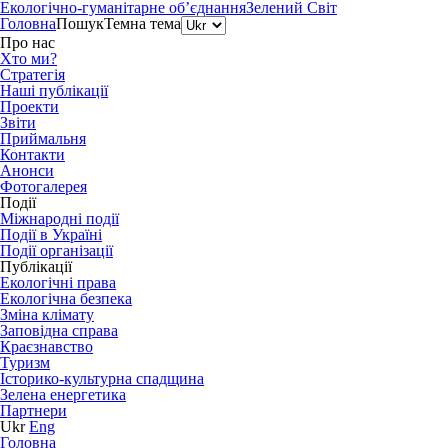
Екологічно-гуманітарне об’єднання
Зелений Світ
Головна
Пошук
Темна тема
Про нас
Хто ми?
Стратегія
Наші публікації
Проекти
Звіти
Приймальня
Контакти
Анонси
Фотогалерея
Події
Міжнародні події
Події в Україні
Події організації
Публікації
Екологічні права
Екологічна безпека
Зміна клімату
Заповідна справа
Краєзнавство
Туризм
Історико-культурна спадщина
Зелена енергетика
Партнери
Ukr
Eng
Головна