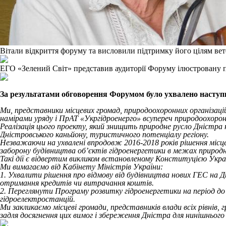
Вітали відкриття форуму та висловили підтримку його цілям вет
ЕГО «Зелений Світ» представив аудиторії Форуму ілюстровану п
За результатами обговорення Форумом було ухвалено наступн
Ми, представники місцевих громад, природоохоронних організацій
намірами уряду і ПрАТ «Укргідроенерго» всупереч природоохоронн
Реалізація цього проекту, який знищить природне русло Дністра 
Дністровського каньйону, туристичного потенціалу регіону.
Незважаючи на ухвалені впродовж 2016-2018 років рішення місцев
заборону будівництва об’єктів гідроенергетики в межах природ
Такі дії є відвертим викликом встановленому Конституцією Украї
Ми вимагаємо від Кабінету Міністрів України:
1. Ухвалити рішення про відмову від будівництва нових ГЕС на Дн
отримання кредитів чи витрачання коштів.
2. Переглянути Програму розвитку гідроенергетики на період до 
гідроелектростанцій.
Ми закликаємо місцеві громади, представників влади всіх рівнів, 
задля досягнення цих вимог і збереження Дністра для нинішнього