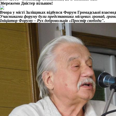
Збережемо Дністер вільним!
Вчора у місті Заліщиках відбувся Форум Громадської взаємод
Учасниками форуму були представники місцевих громад, громад
Ініціатор Форуму – Рух добровольців «Простір свободи".