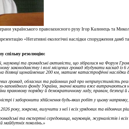
ерани українського правозахисного руху Ігор Калинець та Микол
резентацію «Негативні екологічні наслідки спорудження дамб та
у спільну резолюцію:
, науковці та громадські активісти, що зібралися на Форум Гром
ому законодавству і волі місцевих громад збудувати каскад із 6 
на ділянці щонайменше 200 км, матиме катастрофічні наслідки дл
их громад, обласних та районних рад про неприпустимість реаліз
но-заповідного фонду України, значні кошти вже витрачаються н
ни правовому порядку й демократичному ладу, правам, безпеці й 
істрі і заборонити здійснення будь-яких робіт у цьому напрямку,
2026 року, зокрема, вилучити з неї і всіх урядових та відомчих
громадські та експертні середовища, науковців, журналістів і всі
 й майбутніх поколінь.»