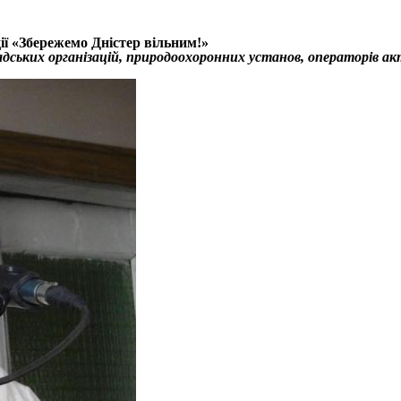
ії «Збережемо Дністер вільним!»
ських організацій, природоохоронних установ, операторів акт