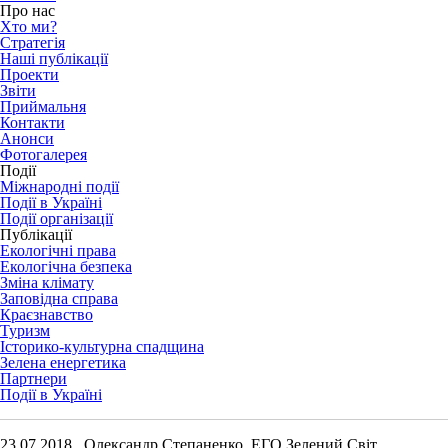
Про нас
Хто ми?
Стратегія
Наші публікації
Проекти
Звіти
Приймальня
Контакти
Анонси
Фотогалерея
Події
Міжнародні події
Події в Україні
Події організації
Публікації
Екологічні права
Екологічна безпека
Зміна клімату
Заповідна справа
Краєзнавство
Туризм
Історико-культурна спадщина
Зелена енергетика
Партнери
Події в Україні
23.07.2018 Олександр Степаненко, ЕГО Зелений Світ