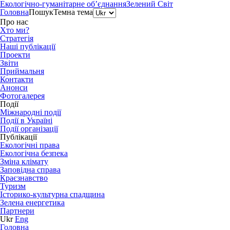
Екологічно-гуманітарне об’єднання
Зелений Світ
Головна
Пошук
Темна тема
Про нас
Хто ми?
Стратегія
Наші публікації
Проекти
Звіти
Приймальня
Контакти
Анонси
Фотогалерея
Події
Міжнародні події
Події в Україні
Події організації
Публікації
Екологічні права
Екологічна безпека
Зміна клімату
Заповідна справа
Краєзнавство
Туризм
Історико-культурна спадщина
Зелена енергетика
Партнери
Ukr
Eng
Головна