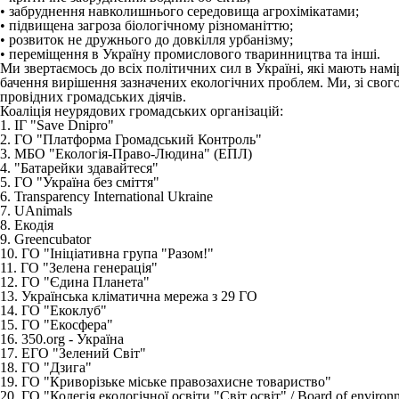
• забруднення навколишнього середовища агрохімікатами;
• підвищена загроза біологічному різноманіттю;
• розвиток не дружнього до довкілля урбанізму;
• переміщення в Україну промислового тваринництва та інші.
Ми звертаємось до всіх політичних сил в Україні, які мають намі
бачення вирішення зазначених екологічних проблем. Ми, зі свого
провідних громадських діячів.
Коаліція неурядових громадських організацій:
1. ІГ "Save Dnipro"
2. ГО "Платформа Громадський Контроль"
3. МБО "Екологія-Право-Людина" (ЕПЛ)
4. "Батарейки здавайтеся"
5. ГО "Україна без сміття"
6. Transparency International Ukraine
7. UAnimals
8. Екодія
9. Greencubator
10. ГО "Ініціативна група "Разом!"
11. ГО "Зелена генерація"
12. ГО "Єдина Планета"
13. Українська кліматична мережа з 29 ГО
14. ГО "Екоклуб"
15. ГО "Екосфера"
16. 350.org - Україна
17. ЕГО "Зелений Світ"
18. ГО "Дзига"
19. ГО "Криворізьке міське правозахисне товариство"
20. ГО "Колегія екологічної освіти "Світ освіт" / Board of environ