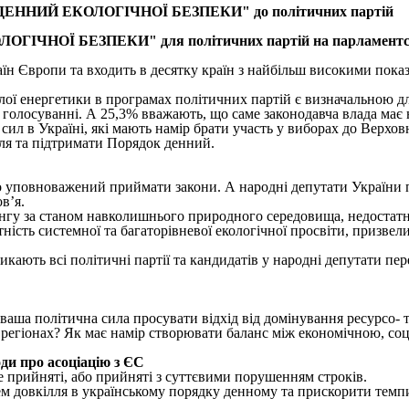
ОК ДЕННИЙ ЕКОЛОГІЧНОЇ БЕЗПЕКИ" до політичних партій
ІЧНОЇ БЕЗПЕКИ" для політичних партій на парламентських 
їн Європи та входить в десятку країн з найбільш високими показ
лої енергетики в програмах політичних партій є визначальною д
и голосуванні. А 25,3% вважають, що саме законодавча влада має
сил в Україні, які мають намір брати участь у виборах до Верховн
ля та підтримати Порядок денний.
о уповноважений приймати закони. А народні депутати України 
в’я.
нгу за станом навколишнього природного середовища, недостатня
ність системної та багаторівневої екологічної просвіти, призве
ликають всі політичні партії та кандидатів у народні депутати п
ваша політична сила просувати відхід від домінування ресурсо- т
 регіонах? Як має намір створювати баланс між економічною, со
ди про асоціацію з ЄС
прийняті, або прийняті з суттєвими порушенням строків.
м довкілля в українському порядку денному та прискорити темпи