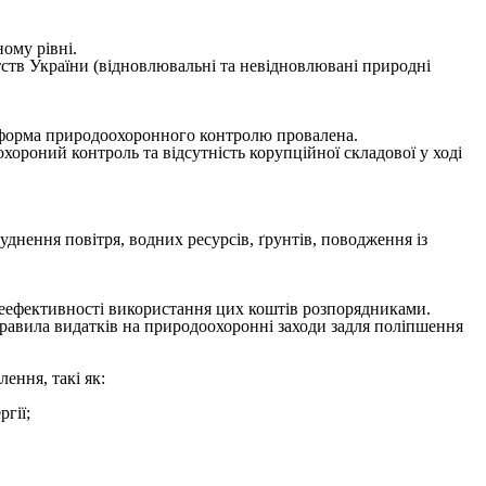
ому рівні.
ств України (відновлювальні та невідновлювані природні
 реформа природоохоронного контролю провалена.
хороний контроль та відсутність корупційної складової у ході
днення повітря, водних ресурсів, ґрунтів, поводження із
неефективності використання цих коштів розпорядниками.
равила видатків на природоохоронні заходи задля поліпшення
ення, такі як:
гії;