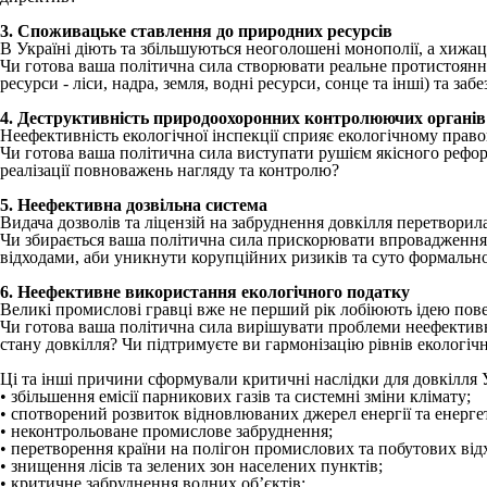
3. Споживацьке ставлення до природних ресурсів
В Україні діють та збільшуються неоголошені монополії, а хижа
Чи готова ваша політична сила створювати реальне протистоянн
ресурси - ліси, надра, земля, водні ресурси, сонце та інші) та з
4. Деструктивність природоохоронних контролюючих органів
Неефективність екологічної інспекції сприяє екологічному прав
Чи готова ваша політична сила виступати рушієм якісного реформ
реалізації повноважень нагляду та контролю?
5. Неефективна дозвільна система
Видача дозволів та ліцензій на забруднення довкілля перетворила
Чи збирається ваша політична сила прискорювати впровадження є
відходами, аби уникнути корупційних ризиків та суто формальног
6. Неефективне використання екологічного податку
Великі промислові гравці вже не перший рік лобіюють ідею по
Чи готова ваша політична сила вирішувати проблеми неефективн
стану довкілля? Чи підтримуєте ви гармонізацію рівнів екологіч
Ці та інші причини сформували критичні наслідки для довкілля Ук
• збільшення емісії парникових газів та системні зміни клімату;
• спотворений розвиток відновлюваних джерел енергії та енергет
• неконтрольоване промислове забруднення;
• перетворення країни на полігон промислових та побутових відх
• знищення лісів та зелених зон населених пунктів;
• критичне забруднення водних об’єктів;