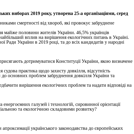
виборах 2019 року, утворена 25-а організаціями, серед
никами смертності від хвороб, які провокує забруднене
ля майже половини жителів України. 46,5% українців
 найбільший вплив на вирішення екологічних питань в Україні.
ої Ради України в 2019 році, та до всіх кандидатів у народні
присягають дотримуватися Конституції України, якою визначене
 судова практика щодо захисту довкілля, відсутність
ли до основних проблем забруднення довкілля України та
ередбачити вирішення екологічних проблем та надати відповіді на
а енергоємних галузей і технологій, сировинної орієнтації
ціальною та екологічною складовими розвитку?
 апроксимації українського законодавства до європейських