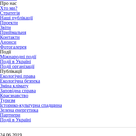
Про нас
Хто ми?
Стратегія
Наші публікації
Проекти
Звіти
Приймальня
Контакти
Анонси
Фотогалерея
Події
Міжнародні події
Події в Україні
Події організації
Публікації
Екологічні права
Екологічна безпека
Зміна клімату
Заповідна справа
Краєзнавство
Туризм
Історико-культурна спадщина
Зелена енергетика
Партнери
Події в Україні
24.06.2019