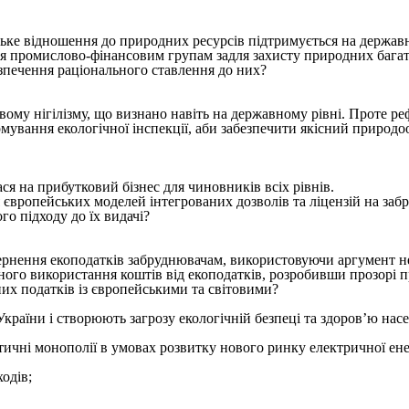
цьке відношення до природних ресурсів підтримується на державн
я промислово-фінансовим групам задля захисту природних багат
абезпечення раціонального ставлення до них?
овому нігілізму, що визнано навіть на державному рівні. Проте
ування екологічної інспекції, аби забезпечити якісний природоо
ся на прибутковий бізнес для чиновників всіх рівнів.
вропейських моделей інтегрованих дозволів та ліцензій на забру
о підходу до їх видачі?
вернення екоподатків забруднювачам, використовуючи аргумент 
ого використання коштів від екоподатків, розробивши прозорі п
них податків із європейськими та світовими?
раїни і створюють загрозу екологічній безпеці та здоров’ю насел
ичні монополії в умовах розвитку нового ринку електричної енер
одів;