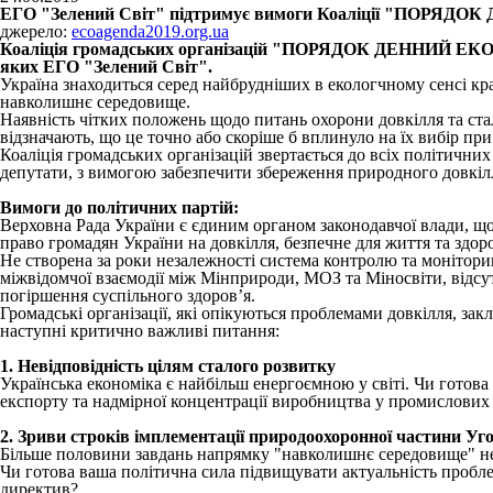
ЕГО "Зелений Світ" підтримує вимоги Коаліції "ПОРЯД
джерело:
ecoagenda2019.org.ua
Коаліція громадських організацій "ПОРЯДОК ДЕННИЙ ЕКОЛОГ
яких ЕГО "Зелений Світ".
Україна знаходиться серед найбрудніших в екологчному сенсі кра
навколишнє середовище.
Наявність чітких положень щодо питань охорони довкілля та ста
відзначають, що це точно або скоріше б вплинуло на їх вибір пр
Коаліція громадських організацій звертається до всіх політичних 
депутати, з вимогою забезпечити збереження природного довкіл
Вимоги до політичних партій:
Верховна Рада України є єдиним органом законодавчої влади, щ
право громадян України на довкілля, безпечне для життя та здоро
Не створена за роки незалежності система контролю та монітори
міжвідомчої взаємодії між Мінприроди, МОЗ та Міносвіти, відсут
погіршення суспільного здоров’я.
Громадські організації, які опікуються проблемами довкілля, зак
наступні критично важливі питання:
1. Невідповідність цілям сталого розвитку
Українська економіка є найбільш енергоємною у світі. Чи готова 
експорту та надмірної концентрації виробництва у промислових
2. Зриви строків імплементації природоохоронної частини Уго
Більше половини завдань напрямку "навколишнє середовище" не 
Чи готова ваша політична сила підвищувати актуальність пробле
директив?