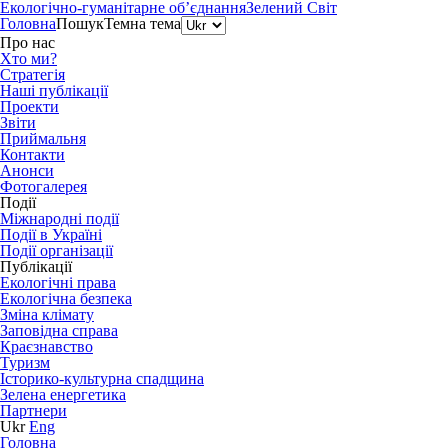
Екологічно-гуманітарне об’єднання
Зелений Світ
Головна
Пошук
Темна тема
Про нас
Хто ми?
Стратегія
Наші публікації
Проекти
Звіти
Приймальня
Контакти
Анонси
Фотогалерея
Події
Міжнародні події
Події в Україні
Події організації
Публікації
Екологічні права
Екологічна безпека
Зміна клімату
Заповідна справа
Краєзнавство
Туризм
Історико-культурна спадщина
Зелена енергетика
Партнери
Ukr
Eng
Головна