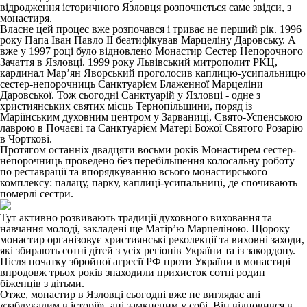
відродження історичного Язловця розпочнеться саме звідси, з
монастиря.
Власне цей процес вже розпочався і триває не перший рік. 1996
року Папа Іван Павло ІІ беатифікував Марцеліну Даровську. А
вже у 1997 році було відновлено Монастир Сестер Непорочного
Зачаття в Язловці. 1999 року Львівський митрополит РКЦ,
кардинал Мар’ян Яворський проголосив каплицю-усипальницю
сестер-непорочниць Санктуарієм Блаженної Марцеліни
Даровської. Тож сьогодні Санктуарій у Язловці - одне з
християнських святих місць Тернопільщини, поряд із
Маріїнським духовним центром у Зарваниці, Свято-Успенською
лаврою в Почаєві та Санктуарієм Матері Божої Святого Розарію
в Чорткові.
Протягом останніх двадцяти восьми років Монастирем сестер-
непорочниць проведено без перебільшення колосальну роботу
по реставрації та впорядкуванню всього монастирського
комплексу: палацу, парку, каплиці-усипальниці, де спочивають
померлі сестри.
Тут активно розвивають традиції духовного виховання та
навчання молоді, закладені ще Матір’ю Марцеліною. Щороку
монастир організовує християнські реколекції та виховні заходи,
які збирають сотні дітей з усіх регіонів України та із закордону.
Після початку збройної агресії РФ проти України в монастирі
впродовж трьох років знаходили прихисток сотні родин
біженців з дітьми.
Отже, монастир в Язловці сьогодні вже не виглядає ані
«заблукалим в історії», ані замкненим у собі. Він відновився в