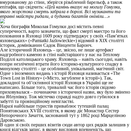
вмурованому до стіни, зберігся різьблений барельєф, а також
епітафія, що свідчить:
«Цей камінь вказує на могилу Гомулки,
якого жорстока смерть забрала в дорозі. Всі музиканти та
вправні майстри ридали, а будинки багатіїв оніміли…»
Хоча біографія Миколая Гомулки досі містить певні
суперечності, варто зазначити, що факт смерті маестро та його
поховання в Язловці 1609 року підтверджує у своїх «Пам’ятках
язловецьких» («Pamiatki Jazlowieckie») відомий в ХІХ столітті
історик, домініканин Садок Вінценти Баронч.
Але історичний Язловець – це, звісно, не лише артефакт
надгробного каменю в стіні найстарішого у нас на Теплому
Поділлі католицького храму. Язловець – навіть сьогодні, навіть
попри незліченні втрати його історико-культурного спадку в
минулому столітті – це особливий, унікальний, магічний світ.
Одне з іноземних видань з історії Язловця називається «The
Town Lost in History» («Місто, загублене в історії»). Так,
докладної та об’єктивної історії Язловця в Україні ще не
написано. Більше того, тривалий час його історія свідомо
приховувалася – починаючи з історичної назви, яку було змінено
на Яблунівку. Тож містечко справді надто довго губилося в
забутті та провінційному невігластві.
Наразі найбільше туристів приваблює тутешній палац
Понятовських XVIII століття, в якому діє Монастир Сестер
Непорочного Зачаття, заснований тут у 1862 році Марцеліною
Даровською.
В один зі своїх перших візитів сюди автор цих рядків залишив у
книзі відгуків запис, в якому висловив впевненість, що