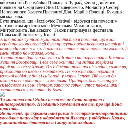
консульство Республіки Польща в Луцьку, Фонд допомоги
полякам на Сході імені Яна Ольшевського, Монастир Сестер
Непорочного Зачаття Пресвятої Діви Марії в Язловці, Бучацька
міська рада.
Було згадано, що «Jazzloviec Festival» відбувся під почесним
патронатом архієпископа Мечислава Мокшицького,
Митрополита Львівського. Також підтримував фестиваль
Польський інститут у Києві.
А ще під завісу того музичного дійства я помітив, що в залі
серед численних гостей була присутня одна невисока на зріст і
немолода вже жінка. Її ніхто не вітав в числі почесних гостей. Її
імені ніхто не називав, хоча…
У дитинстві батьки назвали її Яніною та охрестили в Костелі
Успіння Богородиці. І все своє життя та жінка зберігала
вірність своєму Храму. Вже багато років поспіль вона, самотня,
приходить до нього з молитвою. Це можна спостерігати
кожної неділі: у дощ і снігопад, у мороз і спеку. Від весни до
пізньої осені вона тут - з квітами. Прибирає біля власноруч
складеного з цегли вівтаря, запалює свічки, стає навколішки і
звертається у молитві до Бога.
Та молитва пані Яніни не може не бути почутою і
винагородженою. Неодмінно збудеться все те, про що Вона
просить.
Як на мене, ця скромна пані разом із сестрами-непорочницями
уособлює нашу віру у відродження Язловця, у відбудову Храму,
у можливість братерства і миру між людьми.