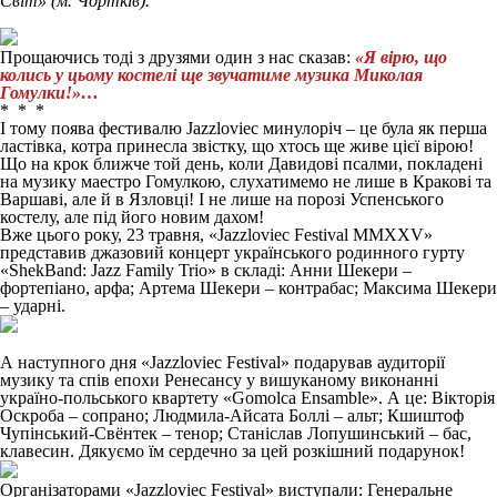
Світ» (м. Чортків).
Прощаючись тоді з друзями один з нас сказав:
«Я вірю, що
колись у цьому костелі ще звучатиме музика Миколая
Гомулки!»…
* * *
І тому поява фестивалю Jazzloviec минулоріч – це була як перша
ластівка, котра принесла звістку, що хтось ще живе цієї вірою!
Що на крок ближче той день, коли Давидові псалми, покладені
на музику маестро Гомулкою, слухатимемо не лише в Кракові та
Варшаві, але й в Язловці! І не лише на порозі Успенського
костелу, але під його новим дахом!
Вже цього року, 23 травня, «Jazzloviec Festival MMXXV»
представив джазовий концерт українського родинного гурту
«ShekBand: Jazz Family Trio» в складі: Анни Шекери –
фортепіано, арфа; Артема Шекери – контрабас; Максима Шекери
– ударні.
А наступного дня «Jazzloviec Festival» подарував аудиторії
музику та спів епохи Ренесансу у вишуканому виконанні
україно-польського квартету «Gomolca Ensamble». А це: Вікторія
Оскроба – сопрано; Людмила-Айсата Боллі – альт; Кшиштоф
Чупінський-Свёнтек – тенор; Станіслав Лопушинський – бас,
клавесин. Дякуємо їм сердечно за цей розкішний подарунок!
Організаторами «Jazzloviec Festival» виступали: Генеральне