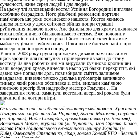
сучасності, живе серед людей і для людей.
На цьому тлі язловецький костел Успіння Богородиці виглядає
особливо безрадісно. Його різьблені ренесансні портали
пам’ятають ще роки османського нашестя. Костел якимось
дивом вистояв у двох світових війнах попри страшні
руйнування навколо нього. Але фатальною для храму виявилася
епоха войовничого більшовицького атеїзму. Вже половину
століття він стоїть без покрівлі і його готичні склепіння вже
майже суцільно зруйнувалися. Поки що не йдеться навіть про
консервацію історичної споруди.
У липні 2008 року група приїжджих диваків намагалася хоч
щось зробити для порятунку і привернення уваги до стану
костелу. За два робочих дні ми вирубали бузиново-кропив’яні
хащі всередині храму, винесли з нього усі балки перекриття, які
давно вже попадали долі, повизбирали сміття, залишене
вандалами, вивезли тачкою декілька кубометрів вапняного
тиньку, який роками обсипався зі стін, виклали кам’яною
плиткою простір біля надгробку маестро Гомулки… На
завершення толоки замкнули костельні двері, які роками були
відчинені на чотири вітри.
Ось учасники тієї незабутньої волонтерської толоки: Христина
Погорецька, студентка (м. Чортків), Богдан Махомет, студент
(м. Чортків), Надія Самардак, громадська діячка (м. Чернігів),
Володимир Мороз, журналіст (м. Тернопіль), Ігор Сіренко, біолог,
голова Ради Національного екологічного центру України (м.
Київ), Олександр Степаненко, лікар, голова Колегії ЕГО «Зелений