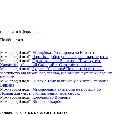
поширити інформацію
Подібні статті
Міжнародні події.
Мандрівка або ж проща до Вінценза
Міжнародні події.
Чортків - Добродзень: 20 років партнерства
Міжнародні події.
Єднання в колі Вінценза: «Towarzystwo
Karpackie», «Зелений Світ», «Res Carpathica» і всі-всі-всі...
Міжнародні події.
Будьте з Україною! Покінчіть із світовою
залежністю від викопного палива, яка живить путінську воєнну
машину!
Міжнародні події.
50 років тому відійшов у вічність Станіслав
Вінценз
Міжнародні події.
Міжнародних активістів не пустили до
Польщі для участі у кліматичних переговорах
Міжнародні події.
Королівство Вінценза
Міжнародні події.
Вінценз, Скарби
© 2005-2026 GREENWORLD.IN.UA