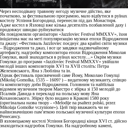
Через несподівану травневу негоду музичне дійство, яке
початково, за фестивальною програмою, мало відбутися в руїнах
костелу Успіння Богородиці, перенесли під дах Монастиря.
Адже костел в Язловці вже кілька десятиліть позбавлений даху і
продовжує швидко руйнуватися
Як повідомляли організатори «Jazzloviec Festival MMXXV», їхня
ініціатива має на меті популяризацію музики епохи Відродження
та джазу: «Фестиваль Jazzloviec поєднує два крайні світи музики
– Відродження та джаз, і все це завдяки надзвичайному
артефакту, надгробку композитора епохи Відродження Миколая
Гомулки, який знаходиться в руїнах костелу…» Окрім музики
Гомулки до програми «Jazzloviec Festival MMXXV» увійшли
мелодії інших композиторів XVI та XVII століть: Петра
Желеховського, Яна з Любліна та ін.
Однак фестиваль присвячений саме Йому, Миколаю Гомулці
(Mikolaj Gomolka, 1535 – 1609? ) – видатному музиканту, співцю
та композитору доби Відродження. Головним та найбільш
відомим музичним твором Маестро є збірка зі 150 мелодій до
Псалмів Давида в перекладі на польську мову Яна
Кохановського. Збірку було видано в Кракові 1580 року
(оригінальна назва твору - «Melodije na psalterz polski, przez
Mikolaja Gomolke vczynione»). Цей твір вважають чи не
найвизначнішою пам’яткою польської музичної культури епохи
Ренесансу.
В язловецькому костелі Успіння Богородиці кінця XVI ст. дійсно
знаходиться надгробок Гомулки. На надгробному камені,