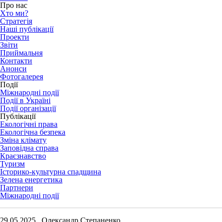
Про нас
Хто ми?
Стратегія
Наші публікації
Проекти
Звіти
Приймальня
Контакти
Анонси
Фотогалерея
Події
Міжнародні події
Події в Україні
Події організації
Публікації
Екологічні права
Екологічна безпека
Зміна клімату
Заповідна справа
Краєзнавство
Туризм
Історико-культурна спадщина
Зелена енергетика
Партнери
Міжнародні події
29.05.2025 Олександр Степаненко