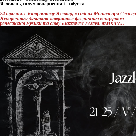
Язловець, шлях повернення із забуття
24 травня, в історичному Язловці, в стінах Монастиря Сестер
Непорочного Зачаття завершився феєричним концертом
ренесансної музики та співу «Jazzloviec Festival MMXXV».