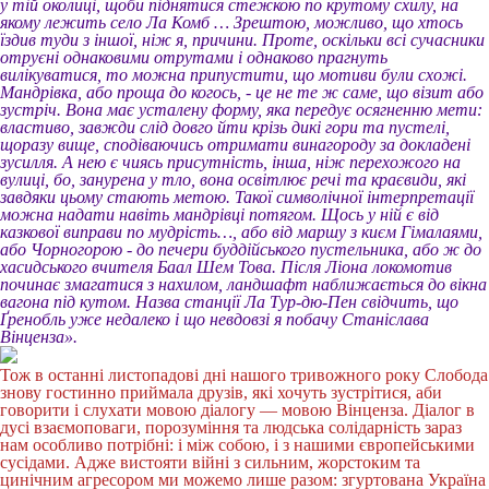
у тій околиці, щоби піднятися стежкою по крутому схилу, на
якому лежить село Ла Комб … Зрештою, можливо, що хтось
їздив туди з іншої, ніж я, причини. Проте, оскільки всі сучасники
отруєні однаковими отрутами і однаково прагнуть
вилікуватися, то можна припустити, що мотиви були схожі.
Мандрівка, або проща до когось, - це не те ж саме, що візит або
зустріч. Вона має усталену форму, яка передує осягненню мети:
властиво, завжди слід довго йти крізь дикі гори та пустелі,
щоразу вище, сподіваючись отримати винагороду за докладені
зусилля. А нею є чиясь присутність, інша, ніж перехожого на
вулиці, бо, занурена у тло, вона освітлює речі та краєвиди, які
завдяки цьому стають метою. Такої символічної інтерпретації
можна надати навіть мандрівці потягом. Щось у ній є від
казкової виправи по мудрість…, або від маршу з києм Гімалаями,
або Чорногорою - до печери буддійського пустельника, або ж до
хасидського вчителя Баал Шем Това. Після Ліона локомотив
починає змагатися з нахилом, ландшафт наближається до вікна
вагона під кутом. Назва станції Ла Тур-дю-Пен свідчить, що
Ґренобль уже недалеко і що невдовзі я побачу Станіслава
Вінценза».
Тож в останні листопадові дні нашого тривожного року Слобода
знову гостинно приймала друзів, які хочуть зустрітися, аби
говорити і слухати мовою діалогу — мовою Вінценза. Діалог в
дусі взаємоповаги, порозуміння та людська солідарність зараз
нам особливо потрібні: і між собою, і з нашими європейськими
сусідами. Адже вистояти війні з сильним, жорстоким та
цинічним агресором ми можемо лише разом: згуртована Україна