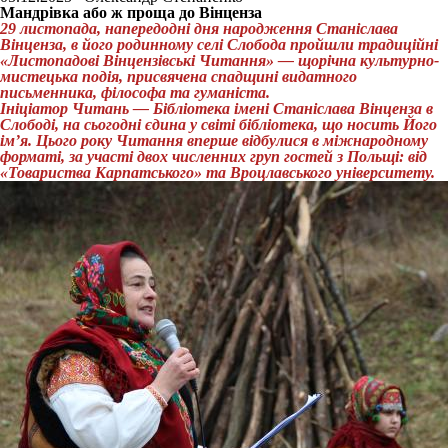
Мандрівка або ж проща до Вінценза
29 листопада, напередодні дня народження Станіслава
Вінценза, в його родинному селі Слобода пройшли традиційні
«Листопадові Вінцензівські Читання» — щорічна культурно-
мистецька подія, присвячена спадщині видатного
письменника, філософа та гуманіста.
Ініціатор Читань — Бібліотека імені Станіслава Вінценза в
Слободі, на сьогодні єдина у світі бібліотека, що носить Його
ім’я. Цього року Читання вперше відбулися в міжнародному
форматі, за участі двох численних груп гостей з Польщі: від
«Товариства Карпатського» та Вроцлавського університету.