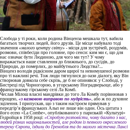
Слобода у ті роки, коли родина Вінценза мешкала тут, вабила
багатьох творчих людей, його друзів. Це місце набувало тоді
значення
«малого центру світу»
- місця для зустрічей, роздумів,
розмови, співбесіди про головне, про сенси: ким ми є, що для
нас означає бути Людиною, для чого ми тут? У чому
виражається наше ставлення до ближнього, до сусідів, до
Природи, до померлих, до майбутнього Людства?...
Вінценз володів рідкісним даром щирої та невимушеної розмови
про ті важливі речі. Тож люди тягнулися до оази діалогу, яку Він
створював довкола себе скрізь, де б не опинявся: у Слободі, у
Бистреці під Чорногорою, в угорському Ноградверьоце, або у
французькому гірському селі Ла Комб.
Чеслав Мілош власні мандрівки до того Ла Комбу порівнював з
прощею,
«з казковою виправою по мудрість»
, або ж по духовне
зцілення. І припускав, що з таким настроєм прямував у
передгір’я французьких Альп не лише він один. Ось цитата з
його есею «La Combe», опублікованого у паризькій «Культурі»
Гедройця в 1958 році:
«Спробую розповісти, чому багато з нас,
людей різних національностей, але родом із певного окресленого
терену Європи, їздили до Ґренобля та до малого містечка Лансі