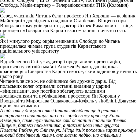
Готель "Слорунг", ЕГО «Зелений Світ», гостинна громада села
Слобода. Медіа-партнер – Телерадіокомпанія ТНК (Коломия).
Серед учасників Читань були: професор Ян Хороши — керівник
Майстерні з досліджень спадщини Станіслава Вінценза при
Вроцлавському університеті; доктор Лєшек Римарович — віце-
президент «Товариства Карпатського» та інші почесні гості.
Як і минулого року, окрім мешканців Слободи до Читань
приєдналася чимала група студентів Карпатського
національного університету.
Від «Зеленого Світу» аудиторії представили презентацію,
присвячену світлій пам’яті Анджея Рущака, дослідника-
краєзнавця «Товариства Карпатського», який відійшов у вічність
цього року.
Читання, звісно ж, не обійшлися без дружніх дарів. Від
польських колег отримали останні видання у царині
«вінцензіани», яку постійно збагачують власними
дослідженнями та публікаціями професори Ян Хороши у
Вроцлаві та Мирослава Олдаковська-Куфель у Любліні. Дякуємо
щиро, читатимемо.
А під завісу дня учасники Читань відвідали ще й рештки
історичного цвинтаря, що на слобідському присілку Ропа.
Ймовірно, саме тут знайшов свій останній спочинок Фелікс
Вінценз, батько письменника, а також його няня-гуцулка
Полагна Рибенчук-Сліпенчук. Місця їхніх поховань зараз приховує
віковий барвінковий килим, але маємо надію, що спільними