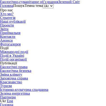
Екологічно-гуманітарне об’єднання
Зелений Світ
Головна
Пошук
Темна тема
Про нас
Хто ми?
Стратегія
Наші публікації
Проекти
Звіти
Приймальня
Контакти
Анонси
Фотогалерея
Події
Міжнародні події
Події в Україні
Події організації
Публікації
Екологічні права
Екологічна безпека
Зміна клімату
Заповідна справа
Краєзнавство
Туризм
Історико-культурна спадщина
Зелена енергетика
Партнери
Ukr
Eng
Головна