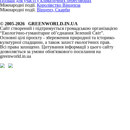
Польщі для участі у кліматичних переговорах
Міжнародні події.
Королівство Вінценза
Міжнародні події.
Вінценз, Скарби
© 2005-2026 GREENWORLD.IN.UA
Сайт створений і підтримується громадською організацією
“Екологічно-гуманітарне об’єднання Зелений Світ”.
Основні цілі проєкту - збереження природної та історико-
культурної спадщини, а також захист екологічних прав.
Всі права захищено. Цитування інформації з цього сайту
дозволяється за умови обов'язкового посилання на
greenworld.in.ua