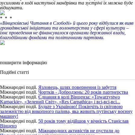
зусиллями в ході наступної мандрівки та зустрічі їх можна буде
відшукати.
* * *
«Вінцензівські Читання в Слободі» й цього року відбулися як вияв
громадянської ініціативи та волонтерства у сфері культури –
їхнє проведення не фінансувалося органами державної влади,
благодійними фондами та політичними партіями.
поширити інформацію
Подібні статті
Міжнародні події.
Язловець, шлях повернення із забуття
Міжнародні події.
Чортків - Добродзень: 20 років партнерства
Міжнародні події.
Єднання в колі Вінценза: «Towarzystwo
Karpackie», «Зелений Світ», «Res Carpathica» і всі-всі-всі...
Міжнародні події.
Будьте з Україною! Покінчіть із світовою
залежністю від викопного палива, яка живить путінську воєнну
машину!
Міжнародні події.
50 років тому відійшов у вічність Станіслав
Вінценз
Міжнародні події.
Міжнародних активістів не пустили до