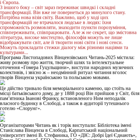
і Європа.
З іншого боку – світ зараз переживає швидкі і складні
трансформації. Він вже не повернеться до минулого стану.
Потрібна нова візія світу. Важливо, щоб у ході цих
трансформацій не втрачалося людське в людях: їхня
спроможність розмовляти, знаходити пункти порозуміння,
співпереживати, співпрацювати. Але ж не секрет, що змістовна
література, високе мистецтво, філософія можуть не лише
відображувати світ, але й творити нові світи і нові сенси.
Можуть прокладати стежки діалогу між різними націями та
культурами...
Програма Листопадових Вінцензівських Читань-2025 містила:
живу розмову про життя, творчий шлях та інтелектуальне
оточення «Гомера Гуцульщини», виступи народних музичних
колективів, і звісно ж – неодмінний ритуал читання вголос
творів Вінценза українською та польською мовами.
Це дійство тривало біля меморіального каменю, що стоїть на
місці батьківського дому, де у 1888 році Він прийшов у Світ, біля
пам’ятника Іванові Франку, встановленого Ним неподалік
власного будинку в Слободі, а також в аудиторії тутешнього
готелю «Слорунг».
Організаторами Читань як і торік виступали: Бібліотека імені
Станіслава Вінценза в Слободі, Карпатський національний
університет імені В. Стефаника, ГО «ДІЄ: Добрі Ідеї Єднають»,