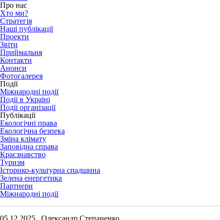
Про нас
Хто ми?
Стратегія
Наші публікації
Проекти
Звіти
Приймальня
Контакти
Анонси
Фотогалерея
Події
Міжнародні події
Події в Україні
Події організації
Публікації
Екологічні права
Екологічна безпека
Зміна клімату
Заповідна справа
Краєзнавство
Туризм
Історико-культурна спадщина
Зелена енергетика
Партнери
Міжнародні події
05.12.2025 Олександр Степаненко