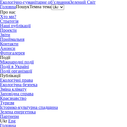
Екологічно-гуманітарне об’єднання
Зелений Світ
Головна
Пошук
Темна тема
Про нас
Хто ми?
Стратегія
Наші публікації
Проекти
Звіти
Приймальня
Контакти
Анонси
Фотогалерея
Події
Міжнародні події
Події в Україні
Події організації
Публікації
Екологічні права
Екологічна безпека
Зміна клімату
Заповідна справа
Краєзнавство
Туризм
Історико-культурна спадщина
Зелена енергетика
Партнери
Ukr
Eng
Головна