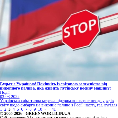
Будьте з Україною! Покінчіть із світовою залежністю від
викопного палива, яка живить путінську воєнну машину!
Події
03-03-2022
Українська кліматична мережа підтримала звернення до урядів
світу щодо ембарго на викопне паливо з Росії: нафту, газ, вугілля
1
2
3
4
5
6
7
8
9
10
»
...
41
© 2005-2026 GREENWORLD.IN.UA
Сайт створений і підтримується громадською організацією