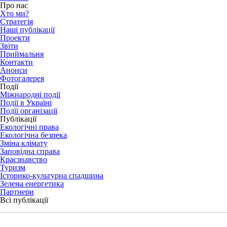
Про нас
Хто ми?
Стратегія
Наші публікації
Проекти
Звіти
Приймальня
Контакти
Анонси
Фотогалерея
Події
Міжнародні події
Події в Україні
Події організації
Публікації
Екологічні права
Екологічна безпека
Зміна клімату
Заповідна справа
Краєзнавство
Туризм
Історико-культурна спадщина
Зелена енергетика
Партнери
Всі публікації