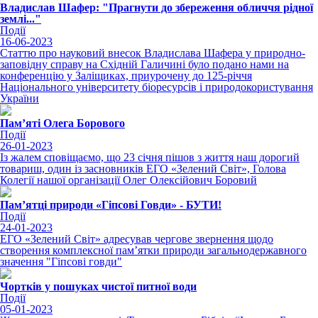
Владислав Шафер: "Прагнути до збереження обличчя рідної
землі..."
Події
16-06-2023
Статтю про науковий внесок Владислава Шафера у природно-
заповідну справу на Східній Галичині було подано нами на
конференцію у Заліщиках, приурочену до 125-річчя
Національного університету біоресурсів і природокористування
України
Пам’яті Олега Борового
Події
26-01-2023
Із жалем сповіщаємо, що 23 січня пішов з життя наш дорогий
товариш, один із засновників ЕГО «Зелений Світ», Голова
Колегії нашої організації Олег Олексійович Боровий
Пам’ятці природи «Гіпсові Говди» - БУТИ!
Події
24-01-2023
ЕГО «Зелений Світ» адресував чергове звернення щодо
створення комплексної пам’ятки природи загальнодержавного
значення "Гіпсові говди"
Чортків у пошуках чистої питної води
Події
05-01-2023