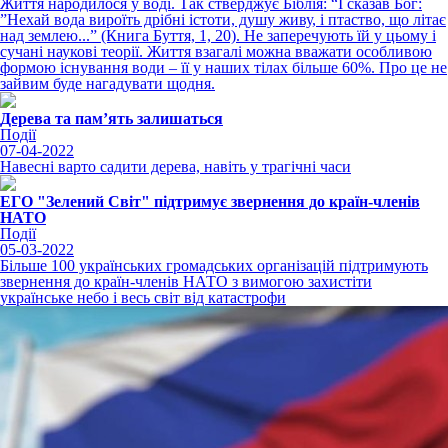
Життя народилося у воді. Так стверджує Біблія: “І сказав Бог:
”Нехай вода вироїть дрібні істоти, душу живу, і птаство, що літає
над землею...” (Книга Буття, 1, 20). Не заперечують їй у цьому і
сучані наукові теорії. Життя взагалі можна вважати особливою
формою існування води – її у наших тілах більше 60%. Про це не
зайвим буде нагадувати щодня.
Дерева та пам’ять залишаться
Події
07-04-2022
Навесні варто садити дерева, навіть у трагічні часи
ЕГО "Зелений Світ" підтримує звернення до країн-членів
НАТО
Події
05-03-2022
Більше 100 українських громадських організацій підтримують
звернення до країн-членів НАТО з вимогою захистіти
українське небо і весь світ від катастрофи