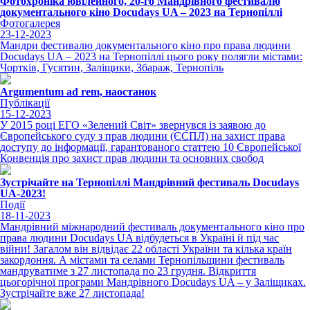
Фотохроніка ювілейного, 20-го Мандрівного фестивалю
документального кіно Docudays UA – 2023 на Тернопіллі
Фотогалерея
23-12-2023
Мандри фестивалю документального кіно про права людини
Docudays UA – 2023 на Тернопіллі цього року полягли містами:
Чортків, Гусятин, Заліщики, Збараж, Тернопіль
Argumentum ad rem, наостанок
Публікації
15-12-2023
У 2015 році ЕГО «Зелений Світ» звернувся із заявою до
Європейського суду з прав людини (ЄСПЛ) на захист права
доступу до інформації, гарантованого статтею 10 Європейської
Конвенція про захист прав людини та основних свобод
Зустрічайте на Тернопіллі Мандрівний фестиваль Docudays
UA-2023!
Події
18-11-2023
Мандрівний міжнародний фестиваль документального кіно про
права людини Docudays UA відбудеться в Україні й під час
війни! Загалом він відвідає 22 області України та кілька країн
закордоння. А містами та селами Тернопільщини фестиваль
мандруватиме з 27 листопада по 23 грудня. Відкриття
цьогорічної програми Мандрівного Docudays UA – у Заліщиках.
Зустрічайте вже 27 листопада!