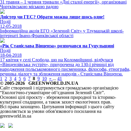
31 травня – 1 червня тривали «Дні сталої енергії», організовані
Чортківською міською радою
Дністер чи ГЕС? Обрати можна лише щось одне!
Події
12-05-2018
Інформаційна акція ЕГО «Зелений Світ» у Тлумацькій школі-
інтернаті Івано-Франківської області
«Рік Станіслава Вінценза» розпочався на Гуцульщині
Події
18-04-2018
17 квітня у селі Слобода, що на Коломийщині, відбулася
«Вінцензівська зустріч», приурочена до 130-ї річниці від
народження польськомовного писменника, філософа, етнографа,
речника діалогу та зближення народів - Станіслава Вінценза.
1
2
3
4
5
6
7
8
9
10
»
...
41
© 2005-2026 GREENWORLD.IN.UA
Сайт створений і підтримується громадською організацією
“Екологічно-гуманітарне об’єднання Зелений Світ”.
Основні цілі проєкту - збереження природної та історико-
культурної спадщини, а також захист екологічних прав.
Всі права захищено. Цитування інформації з цього сайту
дозволяється за умови обов'язкового посилання на
greenworld.in.ua