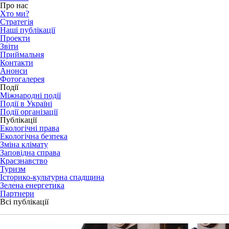
Про нас
Хто ми?
Стратегія
Наші публікації
Проекти
Звіти
Приймальня
Контакти
Анонси
Фотогалерея
Події
Міжнародні події
Події в Україні
Події організації
Публікації
Екологічні права
Екологічна безпека
Зміна клімату
Заповідна справа
Краєзнавство
Туризм
Історико-культурна спадщина
Зелена енергетика
Партнери
Всі публікації