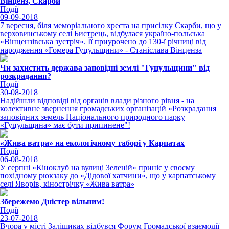
Вінценз, Скарби
Події
09-09-2018
7 вересня, біля меморіального хреста на присілку Скарби, що у
верховинському селі Бистрець, відбулася україно-польська
«Вінцензівська зустріч». Її приурочено до 130-ї річниці від
народження «Гомера Гуцульщини» - Станіслава Вінценза
Чи захистить держава заповідні землі "Гуцульщини" від
розкрадання?
Події
30-08-2018
Надійшли відповіді від органів влади різного рівня - на
колективне звернення громадських організацій «Розкрадання
заповідних земель Національного природного парку
«Гуцульщина» має бути припинене"!
«Жива ватра» на екологічному таборі у Карпатах
Події
06-08-2018
У серпні «Кіноклуб на вулиці Зеленій» приніс у своєму
похідному рюкзаку до «Дідової хатчини», що у карпатському
селі Яворів, кінострічку «Жива ватра»
Збережемо Дністер вільним!
Події
23-07-2018
Вчора у місті Заліщиках відбувся Форум Громадської взаємодії