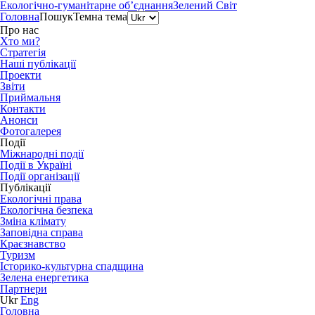
Екологічно-гуманітарне об’єднання
Зелений Світ
Головна
Пошук
Темна тема
Про нас
Хто ми?
Стратегія
Наші публікації
Проекти
Звіти
Приймальня
Контакти
Анонси
Фотогалерея
Події
Міжнародні події
Події в Україні
Події організації
Публікації
Екологічні права
Екологічна безпека
Зміна клімату
Заповідна справа
Краєзнавство
Туризм
Історико-культурна спадщина
Зелена енергетика
Партнери
Ukr
Eng
Головна