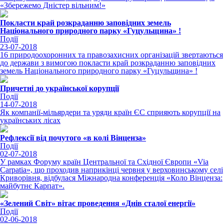
«Збережемо Дністер вільним!»
Покласти край розкраданню заповідних земель
Національного природного парку «Гуцульщина» !
Події
23-07-2018
16 природоохоронних та правозахисних організацій звертаються
до держави з вимогою покласти край розкраданню заповідних
земель Національного природного парку «Гуцульщина» !
Причетні до української корупції
Події
14-07-2018
Як компанії-мільярдери та уряди країн ЄС сприяють корупції на
українських лісах
Рефлексії від почутого «в колі Вінценза»
Події
02-07-2018
У рамках Форуму країн Центральної та Східної Європи «Via
Carpatia», що проходив наприкінці червня у верховинському селі
Криворівня, відбулася Міжнародна конференція «Коло Вінценза:
майбутнє Карпат».
«Зелений Світ» вітає проведення «Днів сталої енергії»
Події
02-06-2018