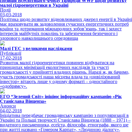
Позиція Всесвітнього Фонду Природи WWF щодо розвитку
малої гідроенергетики в Україні
Події
03-03-2018
Політика щодо розвитку відновлюваних джерел енергії в Україні
має враховувати як задоволення сучасних енергетичних потреб
країни та дотримання міжнародних зобов’язань, так і захист
інтересів майбутніх поколінь та забезпечення безпечного і
здорового навколишнього середовища
Малі ГЕС з великими наслідками
Публікації
17-02-2018
Розвиток малої гідроенергетики повинен відбуватися на
принципах мінімізації екологічних наслідків та участі
громадськості у прийнятті владних рішень. Наразі ж, як бачимо,
участь громадськості наша місцева влада та «цивілізований
інвестор» вітають лише у одному форматі – одностайного
«одобрямсу».
ЕГО “Зелений Світ» ініціює інформаційну кампанію «Рік
Станіслава Вінценза»
Анонси
04-02-2018
Ініціатива передбачає громадянську кампанію з популяризації в
Україні та Польщі творчості Станіслава Вінценза (1888 – 1971) –
видатного письменника, есеїста, філософа, етнографа, якого ще
при житті названо «Гомером Карпат», «Людиною діалогу»,