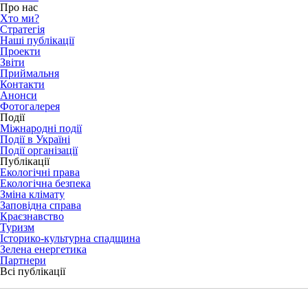
Про нас
Хто ми?
Стратегія
Наші публікації
Проекти
Звіти
Приймальня
Контакти
Анонси
Фотогалерея
Події
Міжнародні події
Події в Україні
Події організації
Публікації
Екологічні права
Екологічна безпека
Зміна клімату
Заповідна справа
Краєзнавство
Туризм
Історико-культурна спадщина
Зелена енергетика
Партнери
Всі публікації