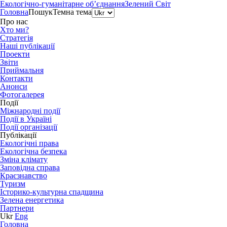
Екологічно-гуманітарне об’єднання
Зелений Світ
Головна
Пошук
Темна тема
Про нас
Хто ми?
Стратегія
Наші публікації
Проекти
Звіти
Приймальня
Контакти
Анонси
Фотогалерея
Події
Міжнародні події
Події в Україні
Події організації
Публікації
Екологічні права
Екологічна безпека
Зміна клімату
Заповідна справа
Краєзнавство
Туризм
Історико-культурна спадщина
Зелена енергетика
Партнери
Ukr
Eng
Головна