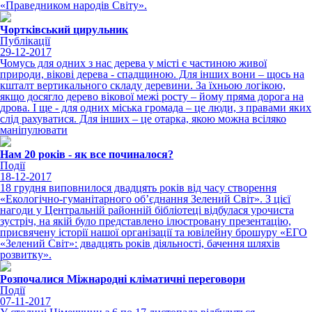
«Праведником народів Світу».
Чортківський цирульник
Публікації
29-12-2017
Чомусь для одних з нас дерева у місті є частиною живої
природи, вікові дерева - спадщиною. Для інших вони – щось на
кшталт вертикального складу деревини. За їхньою логікою,
якщо досягло дерево вікової межі росту – йому пряма дорога на
дрова. І ще - для одних міська громада – це люди, з правами яких
слід рахуватися. Для інших – це отарка, якою можна всіляко
маніпулювати
Нам 20 років - як все починалося?
Події
18-12-2017
18 грудня виповнилося двадцять років від часу створення
«Екологічно-гуманітарного об’єднання Зелений Світ». З цієї
нагоди у Центральній районній бібліотеці відбулася урочиста
зустріч, на якій було представлено ілюстровану презентацію,
присвячену історії нашої організації та ювілейну брошуру «ЕГО
«Зелений Світ»: двадцять років діяльності, бачення шляхів
розвитку».
Розпочалися Міжнародні кліматичні переговори
Події
07-11-2017