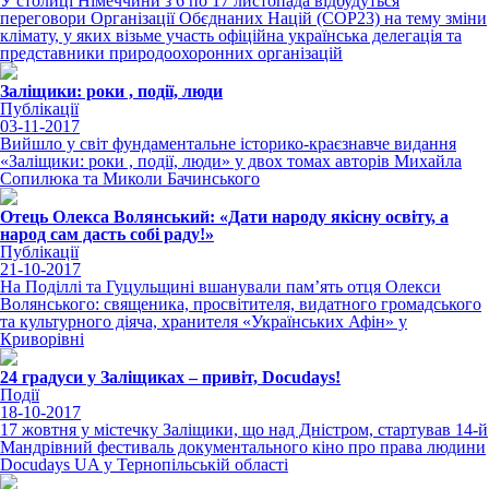
У столиці Німеччини з 6 по 17 листопада відбудуться
переговори Організації Обєднаних Націй (COP23) на тему зміни
клімату, у яких візьме участь офіційна українська делегація та
представники природоохоронних організацій
Заліщики: роки , події, люди
Публікації
03-11-2017
Вийшло у світ фундаментальне історико-краєзнавче видання
«Заліщики: роки , події, люди» у двох томах авторів Михайла
Сопилюка та Миколи Бачинського
Отець Олекса Волянський: «Дати народу якісну освіту, а
народ сам дасть собі раду!»
Публікації
21-10-2017
На Поділлі та Гуцульщині вшанували пам’ять отця Олекси
Волянського: священика, просвітителя, видатного громадського
та культурного діяча, хранителя «Українських Афін» у
Криворівні
24 градуси у Заліщиках – привіт, Docudays!
Події
18-10-2017
17 жовтня у містечку Заліщики, що над Дністром, стартував 14-й
Мандрівний фестиваль документального кіно про права людини
Docudays UA у Тернопільській області