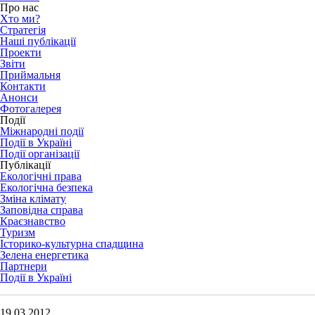
Про нас
Хто ми?
Стратегія
Наші публікації
Проекти
Звіти
Приймальня
Контакти
Анонси
Фотогалерея
Події
Міжнародні події
Події в Україні
Події організації
Публікації
Екологічні права
Екологічна безпека
Зміна клімату
Заповідна справа
Краєзнавство
Туризм
Історико-культурна спадщина
Зелена енергетика
Партнери
Події в Україні
19.03.2012