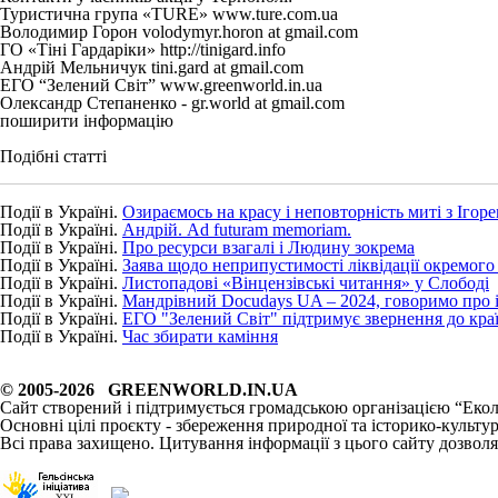
Туристична група «TURE» www.ture.com.ua
Володимир Горон volodymyr.horon at gmail.com
ГО «Тіні Гардаріки» http://tinigard.info
Андрій Мельничук tini.gard at gmail.com
ЕГО “Зелений Світ” www.greenworld.in.ua
Олександр Степаненко - gr.world at gmail.com
поширити інформацію
Подібні статті
Події в Україні.
Озираємось на красу і неповторність миті з Ігор
Події в Україні.
Андрій. Ad futuram memoriam.
Події в Україні.
Про ресурси взагалі і Людину зокрема
Події в Україні.
Заява щодо неприпустимості ліквідації окремого 
Події в Україні.
Листопадові «Вінцензівські читання» у Слободі
Події в Україні.
Мандрівний Docudays UA – 2024, говоримо про іс
Події в Україні.
ЕГО "Зелений Світ" підтримує звернення до кр
Події в Україні.
Час збирати каміння
© 2005-2026 GREENWORLD.IN.UA
Сайт створений і підтримується громадською організацією “Екол
Основні цілі проєкту - збереження природної та історико-культу
Всі права захищено. Цитування інформації з цього сайту дозволяє