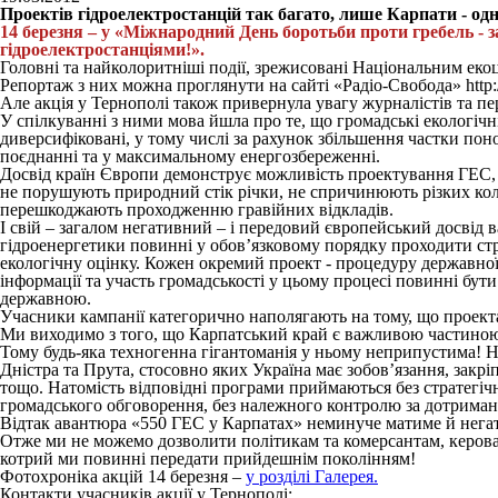
Проектів гідроелектростанцій так багато, лише Карпати - одн
14 березня – у «Міжнародний День боротьби проти гребель - 
гідроелектростанціями!».
Головні та найколоритніші події, зрежисовані Національним еко
Репортаж з них можна проглянути на сайті «Радіо-Свобода» http:
Але акція у Тернополі також привернула увагу журналістів та п
У спілкуванні з ними мова йшла про те, що громадські екологічні 
диверсифіковані, у тому числі за рахунок збільшення частки пон
поєднанні та у максимальному енергозбереженні.
Досвід країн Європи демонструє можливість проектування ГЕС, к
не порушують природний стік річки, не спричинюють різких коли
перешкоджають проходженню гравійних відкладів.
І свій – загалом негативний – і передовий європейський досвід 
гідроенергетики повинні у обов’язковому порядку проходити ст
екологічну оцінку. Кожен окремий проект - процедуру державної
інформації та участь громадськості у цьому процесі повинні бути
державною.
Учасники кампанії категорично наполягають на тому, що проекта
Ми виходимо з того, що Карпатський край є важливою частиною ек
Тому будь-яка техногенна гігантоманія у ньому неприпустима! Н
Дністра та Прута, стосовно яких Україна має зобов’язання, закр
тощо. Натомість відповідні програми приймаються без стратегічн
громадського обговорення, без належного контролю за дотриман
Відтак авантюра «550 ГЕС у Карпатах» неминуче матиме й негат
Отже ми не можемо дозволити політикам та комерсантам, керов
котрий ми повинні передати прийдешнім поколінням!
Фотохроніка акцій 14 березня –
у розділі Галерея.
Контакти учасників акції у Тернополі: