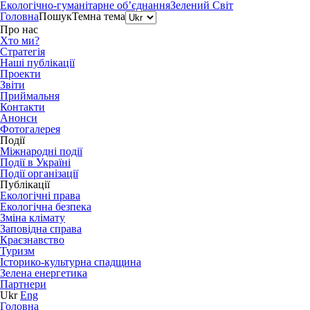
Екологічно-гуманітарне об’єднання
Зелений Світ
Головна
Пошук
Темна тема
Про нас
Хто ми?
Стратегія
Наші публікації
Проекти
Звіти
Приймальня
Контакти
Анонси
Фотогалерея
Події
Міжнародні події
Події в Україні
Події організації
Публікації
Екологічні права
Екологічна безпека
Зміна клімату
Заповідна справа
Краєзнавство
Туризм
Історико-культурна спадщина
Зелена енергетика
Партнери
Ukr
Eng
Головна