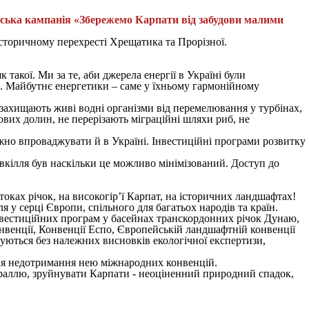
дянська кампанія «Збережемо Карпати від забудови малими
історичному перехресті Хрещатика та Прорізної.
 такої. Ми за те, аби джерела енергії в Україні були
ни. Майбутнє енергетики – саме у їхньому гармонійному
 захищають живі водні організми від перемелювання у турбінах,
вих долин, не перерізають міграційні шляхи риб, не
ежно впроваджувати й в Україні. Інвестиційні програми розвитку
овкілля був наскільки це можливо мінімізований. Доступ до
оках річок, на високогір’ї Карпат, на історичних ландшафтах!
у серці Європи, спільного для багатьох народів та країн.
інвестиційних програм у басейнах транскордонних річок Дунаю,
онвенції, Конвенції Еспо, Європейській ландшафтній конвенції
туються без належних висновків екологічної експертизи,
ння недотримання нею міжнародних конвенцій.
раллю, зруйнувати Карпати - неоціненний природний спадок,