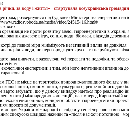
і!
за річки, за воду і життя» - стартувала всеукраїнська грома
центром, розвернулися під будівлею Міністерства енергетики на 
//www.radiosvoboda.ua/media/video/24515416.html#
ерехожих.
організації не проти розвитку малої гідроенергетики в Україні, як
овлюваних джерел: вітру, сонця, води, біомаси, відходів дереви
отрі до певної міри мінімізують негативний вплив на довкілля:
вань рівня води, не перегороджують русел та не руйнують річко
варто нам вивчати, враховуючи усі переваги та недоліки, та обер
ратегічну
 екологічної експертизи: з тим, аби його негативний вплив на д
 гарантовані
м ГЕС не місце на територіях природно-заповідного фонду, у вит
ологічного, економічного, культурного, рекреаційного довкілля 
е варто забувати, що у даному випадку йдеться про реалізацію 
іплені у низці міжнародних конвенцій, насамперед Карпатській к
ої екологічної оцінки, конкретні об’єкти гідроенергетики проек
ням проектної документації.
ивні для України міжнародні наслідки у сенсі чергового визна
аним спокусою швидкої наживи та «після-нас-хоч-потопною» мо