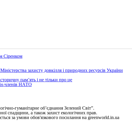
ем Сіренком
Міністерства захисту довкілля і природних ресурсів України
торичну пам’ять і не тільки про це
аїн-членів НАТО
огічно-гуманітарне об’єднання Зелений Світ”.
рної спадщини, а також захист екологічних прав.
ться за умови обов'язкового посилання на greenworld.in.ua